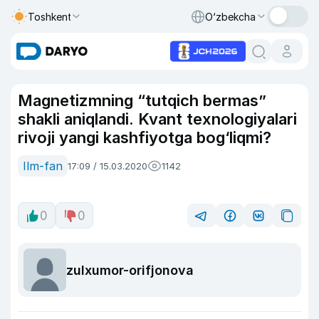
Toshkent
O‘zbekcha
Magnetizmning “tutqich bermas”
shakli aniqlandi. Kvant texnologiyalari
rivoji yangi kashfiyotga bog‘liqmi?
Ilm-fan
17:09 / 15.03.2020
1142
0
0
zulxumor-orifjonova