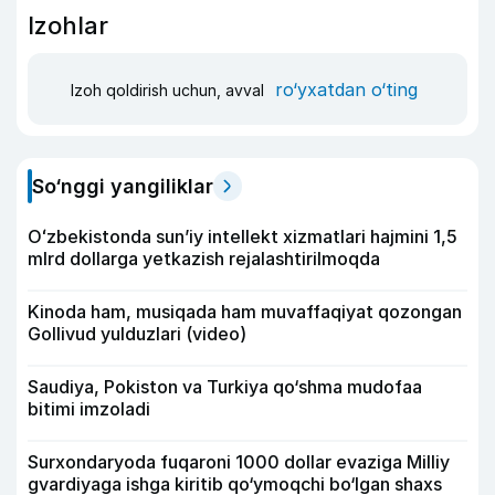
Izohlar
ro‘yxatdan o‘ting
Izoh qoldirish uchun, avval
So‘nggi yangiliklar
Oʻzbekistonda sunʼiy intellekt xizmatlari hajmini 1,5
mlrd dollarga yetkazish rejalashtirilmoqda
Kinoda ham, musiqada ham muvaffaqiyat qozongan
Gollivud yulduzlari (video)
Saudiya, Pokiston va Turkiya qo‘shma mudofaa
bitimi imzoladi
Surxondaryoda fuqaroni 1000 dollar evaziga Milliy
gvardiyaga ishga kiritib qo‘ymoqchi bo‘lgan shaxs