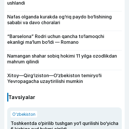
ushlandi
Nafas olganda kurakda og‘riq paydo bo‘lishining
sababi va davo choralari
“Barselona” Rodri uchun qancha to‘lamoqchi
ekanligi ma’lum bo‘ldi — Romano
Namangan shahar sobiq hokimi 11 yilga ozodlikdan
mahrum qilindi
Xitoy—Qirg‘iziston—O‘zbekiston temiryo‘li
Yevropagacha uzaytirilishi mumkin
Tavsiyalar
O‘zbekiston
Toshkentda o‘pirilib tushgan yo‘l qurilishi bo‘yicha