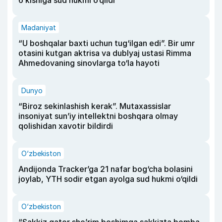
6 kishiga sud hukmi o‘qildi
Madaniyat
“U boshqalar baxti uchun tug‘ilgan edi”. Bir umr
otasini kutgan aktrisa va dublyaj ustasi Rimma
Ahmedovaning sinovlarga to‘la hayoti
Dunyo
“Biroz sekinlashish kerak”. Mutaxassislar
insoniyat sun’iy intellektni boshqara olmay
qolishidan xavotir bildirdi
O‘zbekiston
Andijonda Tracker’ga 21 nafar bog‘cha bolasini
joylab, YTH sodir etgan ayolga sud hukmi o‘qildi
O‘zbekiston