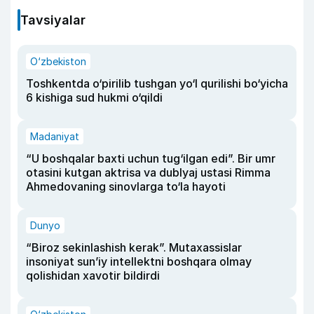
Tavsiyalar
O‘zbekiston
Toshkentda o‘pirilib tushgan yo‘l qurilishi bo‘yicha
6 kishiga sud hukmi o‘qildi
Madaniyat
“U boshqalar baxti uchun tug‘ilgan edi”. Bir umr
otasini kutgan aktrisa va dublyaj ustasi Rimma
Ahmedovaning sinovlarga to‘la hayoti
Dunyo
“Biroz sekinlashish kerak”. Mutaxassislar
insoniyat sun’iy intellektni boshqara olmay
qolishidan xavotir bildirdi