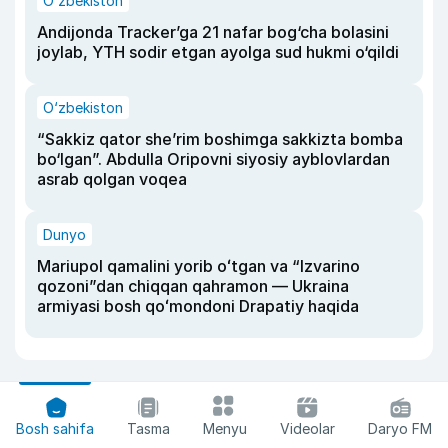
O‘zbekiston
Andijonda Tracker’ga 21 nafar bog‘cha bolasini
joylab, YTH sodir etgan ayolga sud hukmi o‘qildi
O‘zbekiston
“Sakkiz qator she’rim boshimga sakkizta bomba
bo‘lgan”. Abdulla Oripovni siyosiy ayblovlardan
asrab qolgan voqea
Dunyo
Mariupol qamalini yorib oʻtgan va “Izvarino
qozoni”dan chiqqan qahramon — Ukraina
armiyasi bosh qoʻmondoni Drapatiy haqida
Bosh sahifa
Tasma
Menyu
Videolar
Daryo FM