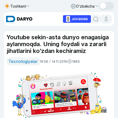
Toshkent
O‘zbekcha
Youtube sekin-asta dunyo enagasiga
aylanmoqda. Uning foydali va zararli
jihatlarini ko‘zdan kechiramiz
Texnologiyalar
19:56 / 14.11.2019
1865