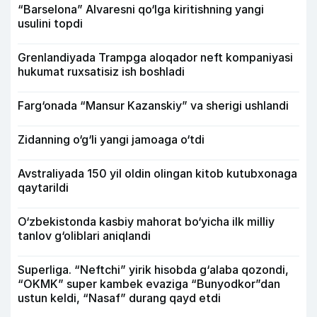
“Barselona” Alvaresni qo‘lga kiritishning yangi
usulini topdi
Grenlandiyada Trampga aloqador neft kompaniyasi
hukumat ruxsatisiz ish boshladi
Farg‘onada “Mansur Kazanskiy” va sherigi ushlandi
Zidanning o‘g‘li yangi jamoaga o‘tdi
Avstraliyada 150 yil oldin olingan kitob kutubxonaga
qaytarildi
O‘zbekistonda kasbiy mahorat bo‘yicha ilk milliy
tanlov g‘oliblari aniqlandi
Superliga. “Neftchi” yirik hisobda g‘alaba qozondi,
“OKMK” super kambek evaziga “Bunyodkor”dan
ustun keldi, “Nasaf” durang qayd etdi