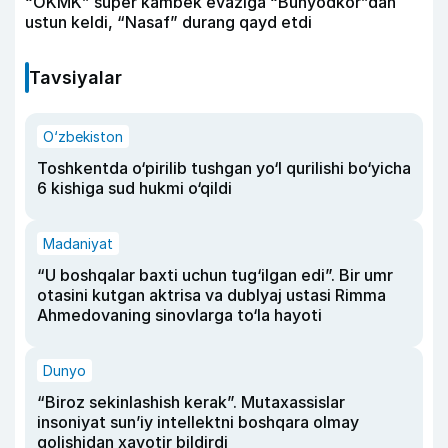
“OKMK” super kambek evaziga “Bunyodkor”dan
ustun keldi, “Nasaf” durang qayd etdi
Tavsiyalar
O‘zbekiston
Toshkentda o‘pirilib tushgan yo‘l qurilishi bo‘yicha
6 kishiga sud hukmi o‘qildi
Madaniyat
“U boshqalar baxti uchun tug‘ilgan edi”. Bir umr
otasini kutgan aktrisa va dublyaj ustasi Rimma
Ahmedovaning sinovlarga to‘la hayoti
Dunyo
“Biroz sekinlashish kerak”. Mutaxassislar
insoniyat sun’iy intellektni boshqara olmay
qolishidan xavotir bildirdi