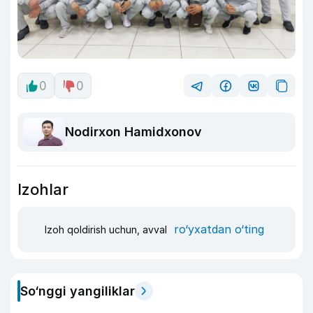
0
0
Nodirxon Hamidxonov
Izohlar
ro‘yxatdan o‘ting
Izoh qoldirish uchun, avval
So‘nggi yangiliklar