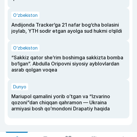
O‘zbekiston
Andijonda Tracker’ga 21 nafar bog‘cha bolasini
joylab, YTH sodir etgan ayolga sud hukmi o‘qildi
O‘zbekiston
“Sakkiz qator she’rim boshimga sakkizta bomba
bo‘lgan”. Abdulla Oripovni siyosiy ayblovlardan
asrab qolgan voqea
Dunyo
Mariupol qamalini yorib oʻtgan va “Izvarino
qozoni”dan chiqqan qahramon — Ukraina
armiyasi bosh qoʻmondoni Drapatiy haqida