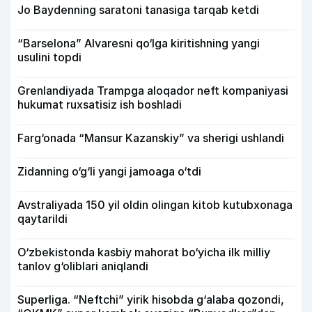
Jo Baydenning saratoni tanasiga tarqab ketdi
“Barselona” Alvaresni qo‘lga kiritishning yangi
usulini topdi
Grenlandiyada Trampga aloqador neft kompaniyasi
hukumat ruxsatisiz ish boshladi
Farg‘onada “Mansur Kazanskiy” va sherigi ushlandi
Zidanning o‘g‘li yangi jamoaga o‘tdi
Avstraliyada 150 yil oldin olingan kitob kutubxonaga
qaytarildi
O‘zbekistonda kasbiy mahorat bo‘yicha ilk milliy
tanlov g‘oliblari aniqlandi
Superliga. “Neftchi” yirik hisobda g‘alaba qozondi,