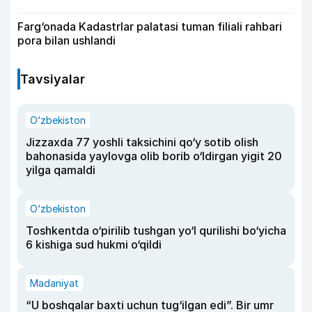
Farg‘onada Kadastrlar palatasi tuman filiali rahbari
pora bilan ushlandi
Tavsiyalar
O‘zbekiston
Jizzaxda 77 yoshli taksichini qo‘y sotib olish
bahonasida yaylovga olib borib o‘ldirgan yigit 20
yilga qamaldi
O‘zbekiston
Toshkentda o‘pirilib tushgan yo‘l qurilishi bo‘yicha
6 kishiga sud hukmi o‘qildi
Madaniyat
“U boshqalar baxti uchun tug‘ilgan edi”. Bir umr