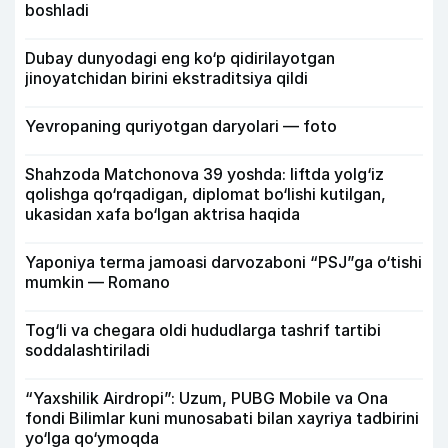
boshladi
Dubay dunyodagi eng ko‘p qidirilayotgan
jinoyatchidan birini ekstraditsiya qildi
Yevropaning quriyotgan daryolari — foto
Shahzoda Matchonova 39 yoshda: liftda yolg‘iz
qolishga qo‘rqadigan, diplomat bo‘lishi kutilgan,
ukasidan xafa bo‘lgan aktrisa haqida
Yaponiya terma jamoasi darvozaboni “PSJ”ga o‘tishi
mumkin — Romano
Tog‘li va chegara oldi hududlarga tashrif tartibi
soddalashtiriladi
“Yaxshilik Airdropi”: Uzum, PUBG Mobile va Ona
fondi Bilimlar kuni munosabati bilan xayriya tadbirini
yo‘lga qo‘ymoqda