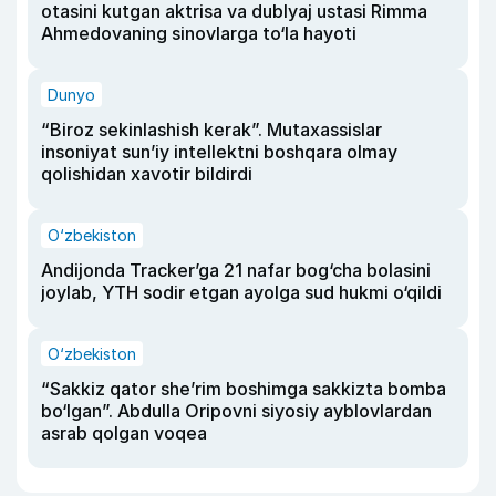
otasini kutgan aktrisa va dublyaj ustasi Rimma
Ahmedovaning sinovlarga to‘la hayoti
Dunyo
“Biroz sekinlashish kerak”. Mutaxassislar
insoniyat sun’iy intellektni boshqara olmay
qolishidan xavotir bildirdi
O‘zbekiston
Andijonda Tracker’ga 21 nafar bog‘cha bolasini
joylab, YTH sodir etgan ayolga sud hukmi o‘qildi
O‘zbekiston
“Sakkiz qator she’rim boshimga sakkizta bomba
bo‘lgan”. Abdulla Oripovni siyosiy ayblovlardan
asrab qolgan voqea