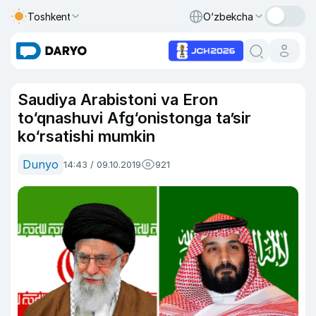
Toshkent
O‘zbekcha
Saudiya Arabistoni va Eron
to‘qnashuvi Afg‘onistonga ta’sir
ko‘rsatishi mumkin
Dunyo
14:43 / 09.10.2019
921