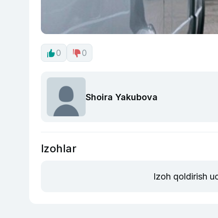
0
0
Shoira Yakubova
Izohlar
Izoh qoldirish 