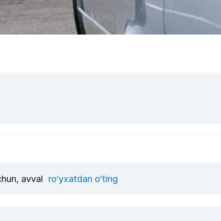
uchun, avval
ro‘yxatdan o‘ting