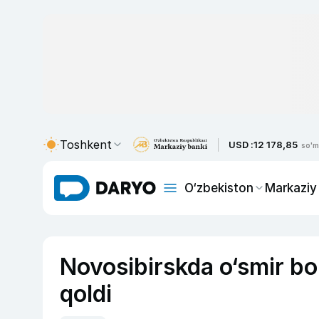
Toshkent
USD :
12 178,85
so'm
O‘zbekiston
Markaziy
Novosibirskda o‘smir bo
qoldi