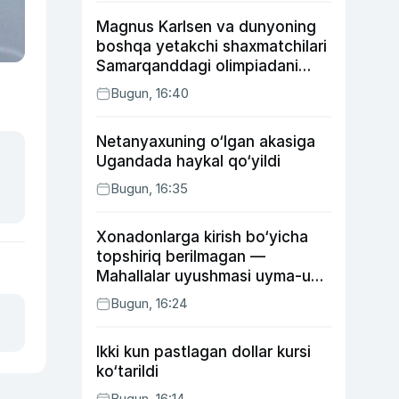
Magnus Karlsen va dunyoning
boshqa yetakchi shaxmatchilari
Samarqanddagi olimpiadani
o‘tkazib yuboradi
Bugun, 16:40
Netanyaxuning o‘lgan akasiga
Ugandada haykal qo‘yildi
Bugun, 16:35
Xonadonlarga kirish bo‘yicha
topshiriq berilmagan —
Mahallalar uyushmasi uyma-uy
yurgan mas’ullar haqida
Bugun, 16:24
Ikki kun pastlagan dollar kursi
ko‘tarildi
Bugun, 16:14