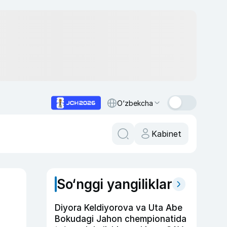
O‘zbekcha
Kabinet
So‘nggi yangiliklar
Diyora Keldiyorova va Uta Abe
Bokudagi Jahon chempionatida