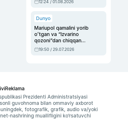
12:24 / 01.08.2026
ayblovlardan asrab
qolgan voqea
Dunyo
Mariupol qamalini yorib
oʻtgan va “Izvarino
qozoni”dan chiqqan
qahramon — Ukraina
19:50 / 29.07.2026
armiyasi bosh
qoʻmondoni Drapatiy
haqida
ivi
Reklama
publikasi Prezidenti Administratsiyasi
-sonli guvohnoma bilan ommaviy axborot
shuningdek, fotografik, grafik, audio va/yoki
et-nashrining muallifligini ko‘rsatuvchi