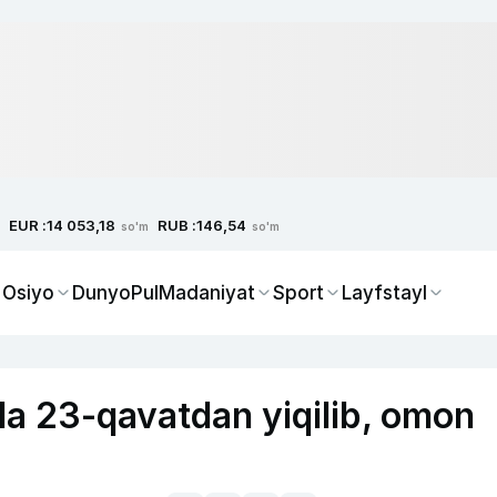
EUR :
RUB :
14 053,18
146,54
so'm
so'm
 Osiyo
Dunyo
Pul
Madaniyat
Sport
Layfstayl
la 23-qavatdan yiqilib, omon