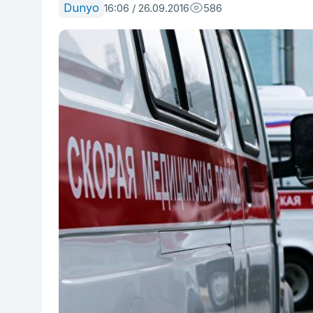
Dunyo
16:06 / 26.09.2016
586