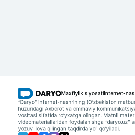
Maxfiylik siyosati
Internet-nas
“Daryo” internet-nashrining (O‘zbekiston matbuo
huzuridagi Axborot va ommaviy kommunikatsiyal
vositasi sifatida ro‘yxatga olingan. Matnli materi
videomateriallaridan foydalanishga “daryo.uz” sa
yozuv ilova qilingan taqdirda yo‘l qo‘yiladi.