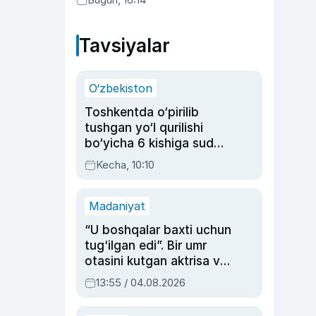
Tavsiyalar
O‘zbekiston
Toshkentda o‘pirilib
tushgan yo‘l qurilishi
bo‘yicha 6 kishiga sud
hukmi o‘qildi
Kecha, 10:10
Madaniyat
“U boshqalar baxti uchun
tug‘ilgan edi”. Bir umr
otasini kutgan aktrisa va
dublyaj ustasi Rimma
13:55 / 04.08.2026
Ahmedovaning
sinovlarga to‘la hayoti