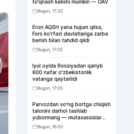
to‘qnash kelishi mumkin — OAV
Bugun, 17:33
Eron AQSH yana hujum qilsa,
Fors ko‘rfazi davlatlariga zarba
berish bilan tahdid qildi
Bugun, 17:20
Iyul oyida Rossiyadan qariyb
600 nafar o‘zbekistonlik
vatanga qaytarildi
Bugun, 17:05
Parvozdan so‘ng bortga chiqish
talonini darhol tashlab
yubormang — mutaxassislar
buning sababini tushuntirdi
Bugun, 16:55