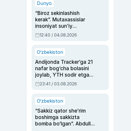
Dunyo
“Biroz sekinlashish
kerak”. Mutaxassislar
insoniyat sun’iy
intellektni boshqara
12:40 / 04.08.2026
olmay qolishidan xavotir
bildirdi
O‘zbekiston
Andijonda Tracker’ga 21
nafar bog‘cha bolasini
joylab, YTH sodir etgan
ayolga sud hukmi o‘qildi
23:41 / 03.08.2026
O‘zbekiston
“Sakkiz qator she’rim
boshimga sakkizta
bomba bo‘lgan”. Abdulla
Oripovni siyosiy