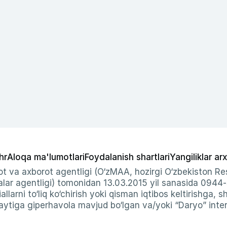
hr
Aloqa ma'lumotlari
Foydalanish shartlari
Yangiliklar arx
t va axborot agentligi (O‘zMAA, hozirgi O‘zbekiston Res
ar agentligi) tomonidan 13.03.2015 yil sanasida 0944
allarni to‘liq ko‘chirish yoki qisman iqtibos keltirishga, 
ytiga giperhavola mavjud bo‘lgan va/yoki “Daryo” intern