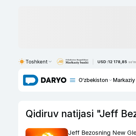
Toshkent
USD :
12 178,85
so'm
O‘zbekiston
Markaziy
Qidiruv natijasi "Jeff Be
Jeff Bezosning New Glen