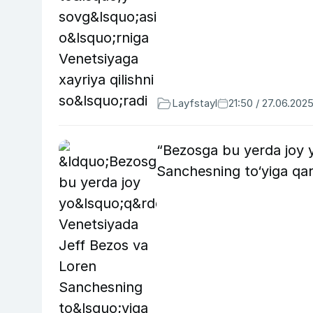
Layfstayl
21:50 / 27.06.202
“Bezosga bu yerda joy y
Sanchesning to‘yiga qars