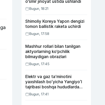
o‘smir jinoyat ustida ushlandi
Bugun, 18:21
Shimoliy Koreya Yapon dengizi
tomon ballistik raketa uchirdi
lga
Bugun, 17:58
Mashhur rollari bilan tanilgan
aktyorlarning ko‘pchilik
bilmaydigan obrazlari
Bugun, 17:45
Elektr va gaz taʼminotini
yaxshilash boʻyicha Yangiyoʻl
tajribasi boshqa hududlarda
ham joriy etiladi
Bugun, 17:41