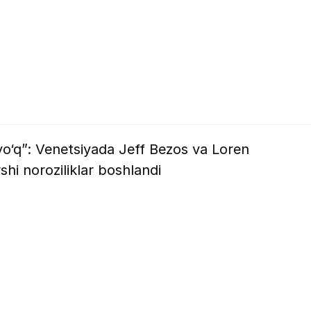
5
o‘q”: Venetsiyada Jeff Bezos va Loren
hi noroziliklar boshlandi