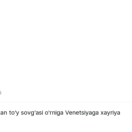
5
 to‘y sovg‘asi o‘rniga Venetsiyaga xayriya