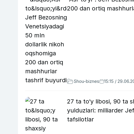
200 dan ortiq mashhurla
Shou-biznes
15:15 / 29.06.
27 ta to‘y libosi, 90 t
yulduzlari: milliarder 
tafsilotlar