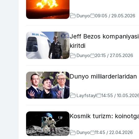
Dunyo
09:05 / 29.05.2026
Jeff Bezos kompaniyasi
kiritdi
Dunyo
20:15 / 27.05.2026
Dunyo milliarderlaridan 
Layfstayl
14:55 / 10.05.202
Kosmik turizm: koinotg
Dunyo
11:45 / 22.04.2026