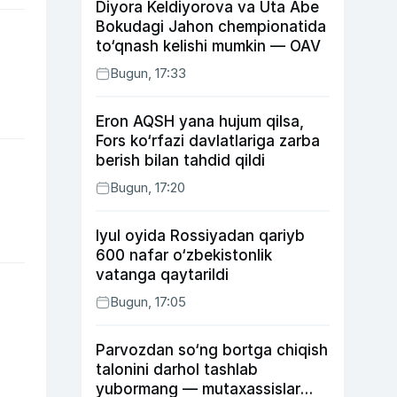
Diyora Keldiyorova va Uta Abe
Bokudagi Jahon chempionatida
to‘qnash kelishi mumkin — OAV
Bugun, 17:33
Eron AQSH yana hujum qilsa,
Fors ko‘rfazi davlatlariga zarba
berish bilan tahdid qildi
Bugun, 17:20
Iyul oyida Rossiyadan qariyb
600 nafar o‘zbekistonlik
vatanga qaytarildi
Bugun, 17:05
Parvozdan so‘ng bortga chiqish
talonini darhol tashlab
yubormang — mutaxassislar