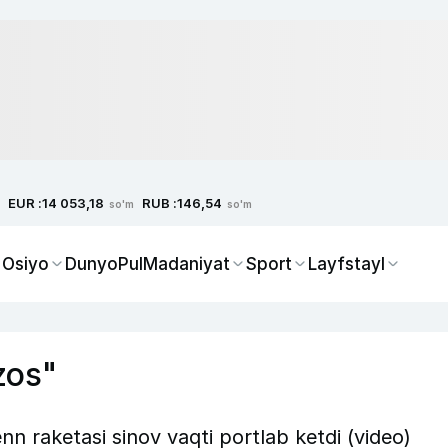
EUR :
RUB :
14 053,18
146,54
so'm
so'm
 Osiyo
Dunyo
Pul
Madaniyat
Sport
Layfstayl
zos"
n raketasi sinov vaqti portlab ketdi (video)