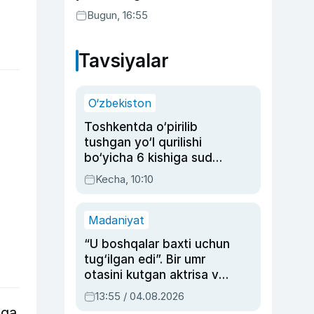
buning sababini tushuntirdi
Bugun, 16:55
Tavsiyalar
O‘zbekiston
Toshkentda o‘pirilib
tushgan yo‘l qurilishi
bo‘yicha 6 kishiga sud
hukmi o‘qildi
Kecha, 10:10
Madaniyat
“U boshqalar baxti uchun
tug‘ilgan edi”. Bir umr
otasini kutgan aktrisa va
dublyaj ustasi Rimma
13:55 / 04.08.2026
Ahmedovaning
iga