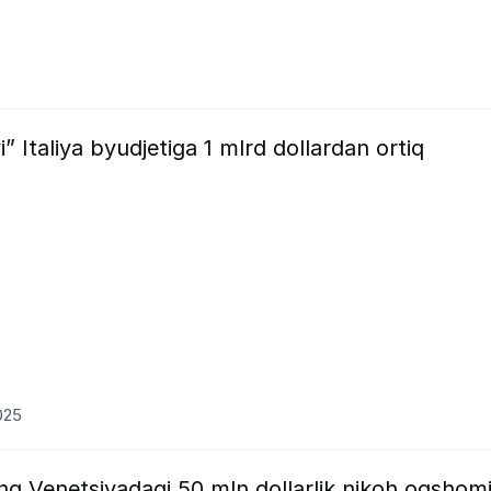
i” Italiya byudjetiga 1 mlrd dollardan ortiq
025
ning Venetsiyadagi 50 mln dollarlik nikoh oqshom