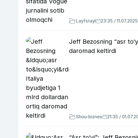
Layfstayl
23:35 / 11.07.2025
Jeff Bezosning “asr to‘y
daromad keltirdi
Shou-biznes
21:35 / 01.07.2
“Asr to‘yi”: Jeff Bezos