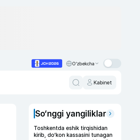
O‘zbekcha
Kabinet
So‘nggi yangiliklar
Toshkentda eshik tirqishidan
kirib, do‘kon kassasini tunagan