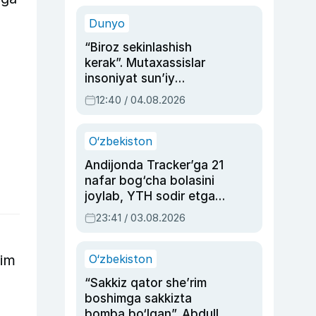
sinovlarga to‘la hayoti
Dunyo
“Biroz sekinlashish
kerak”. Mutaxassislar
insoniyat sun’iy
intellektni boshqara
12:40 / 04.08.2026
olmay qolishidan xavotir
bildirdi
O‘zbekiston
Andijonda Tracker’ga 21
nafar bog‘cha bolasini
joylab, YTH sodir etgan
ayolga sud hukmi o‘qildi
23:41 / 03.08.2026
him
O‘zbekiston
“Sakkiz qator she’rim
boshimga sakkizta
bomba bo‘lgan”. Abdulla