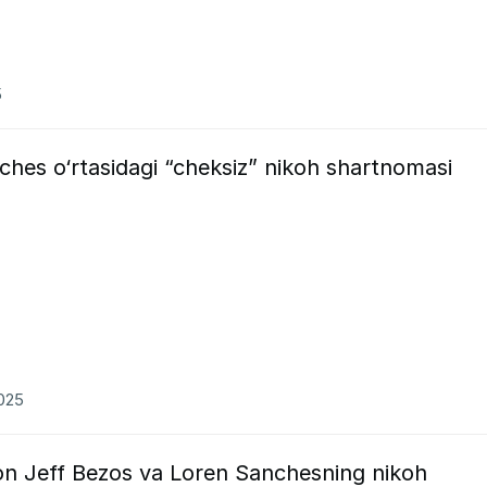
5
hes o‘rtasidagi “cheksiz” nikoh shartnomasi
2025
n Jeff Bezos va Loren Sanchesning nikoh