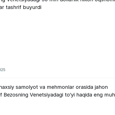
r tashrif buyurdi
2025
a shaxsiy samolyot va mehmonlar orasida jahon
Jeff Bezosning Venetsiyadagi to‘yi haqida eng mu