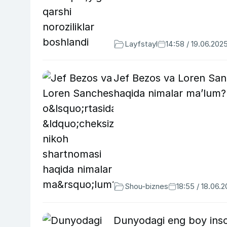
Layfstayl
14:58 / 19.06.202
Jef Bezos va Loren Sanc
haqida nimalar ma’lum?
Shou-biznes
18:55 / 18.06.
Dunyodagi eng boy inso