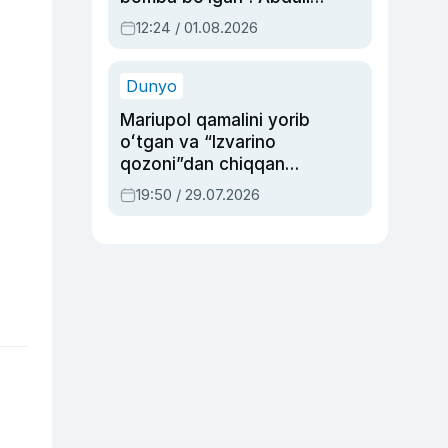
Oripovni siyosiy
12:24 / 01.08.2026
ayblovlardan asrab
qolgan voqea
Dunyo
Mariupol qamalini yorib
oʻtgan va “Izvarino
qozoni”dan chiqqan
qahramon — Ukraina
19:50 / 29.07.2026
armiyasi bosh
qoʻmondoni Drapatiy
haqida