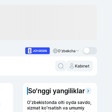
O‘zbekcha
Kabinet
So‘nggi yangiliklar
n
Oʻzbekistonda olti oyda savdo,
xizmat koʻrsatish va umumiy