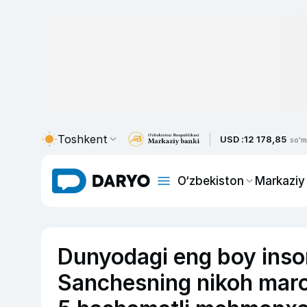
Toshkent
USD :
12 178,85
so'm
O‘zbekiston
Markaziy
Dunyodagi eng boy inso
Sanchesning nikoh marosi