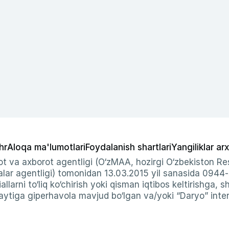
hr
Aloqa ma'lumotlari
Foydalanish shartlari
Yangiliklar arx
t va axborot agentligi (O‘zMAA, hozirgi O‘zbekiston Res
ar agentligi) tomonidan 13.03.2015 yil sanasida 0944
allarni to‘liq ko‘chirish yoki qisman iqtibos keltirishga, 
ytiga giperhavola mavjud bo‘lgan va/yoki “Daryo” intern