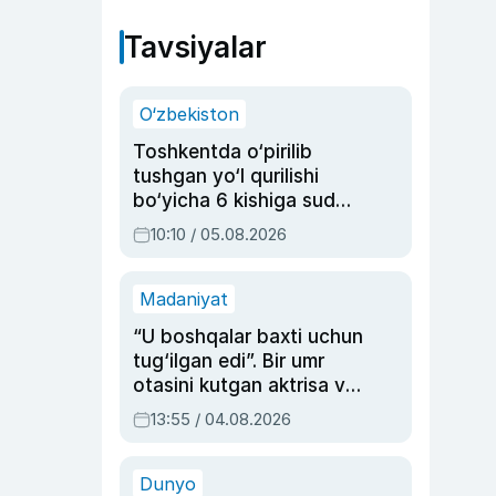
Tavsiyalar
O‘zbekiston
Toshkentda o‘pirilib
tushgan yo‘l qurilishi
bo‘yicha 6 kishiga sud
hukmi o‘qildi
10:10 / 05.08.2026
Madaniyat
“U boshqalar baxti uchun
tug‘ilgan edi”. Bir umr
otasini kutgan aktrisa va
dublyaj ustasi Rimma
13:55 / 04.08.2026
Ahmedovaning
sinovlarga to‘la hayoti
Dunyo