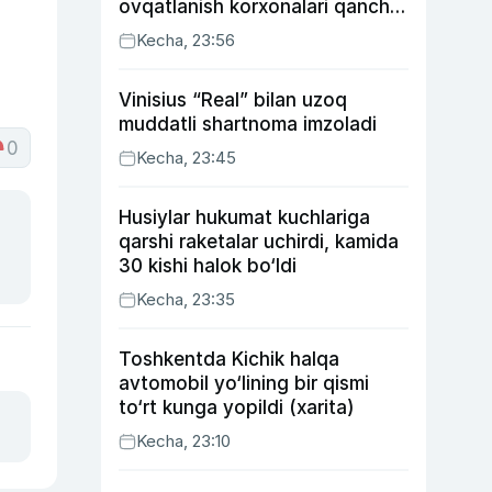
ovqatlanish korxonalari qancha
soliq toʻlagani ochiqlandi
Kecha, 23:56
Vinisius “Real” bilan uzoq
muddatli shartnoma imzoladi
0
Kecha, 23:45
Husiylar hukumat kuchlariga
qarshi raketalar uchirdi, kamida
30 kishi halok bo‘ldi
Kecha, 23:35
Toshkentda Kichik halqa
avtomobil yo‘lining bir qismi
to‘rt kunga yopildi (xarita)
Kecha, 23:10