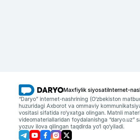
Maxfiylik siyosati
Internet-nas
“Daryo” internet-nashrining (O‘zbekiston matbuo
huzuridagi Axborot va ommaviy kommunikatsiyal
vositasi sifatida ro‘yxatga olingan. Matnli materi
videomateriallaridan foydalanishga “daryo.uz” sa
yozuv ilova qilingan taqdirda yo‘l qo‘yiladi.