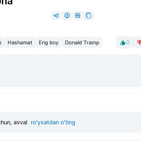
ona
i
Hashamat
Eng boy
Donald Tramp
0
uchun, avval
ro‘yxatdan o‘ting