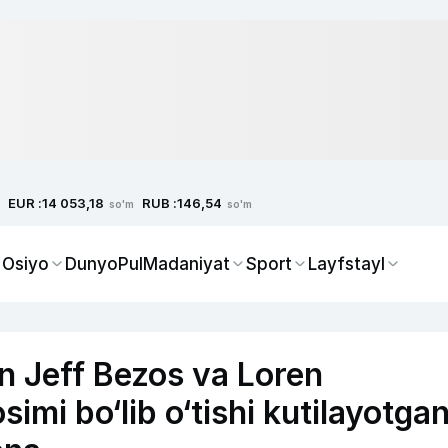
EUR :
RUB :
14 053,18
146,54
so'm
so'm
 Osiyo
Dunyo
Pul
Madaniyat
Sport
Layfstayl
n Jeff Bezos va Loren
mi bo‘lib o‘tishi kutilayotga