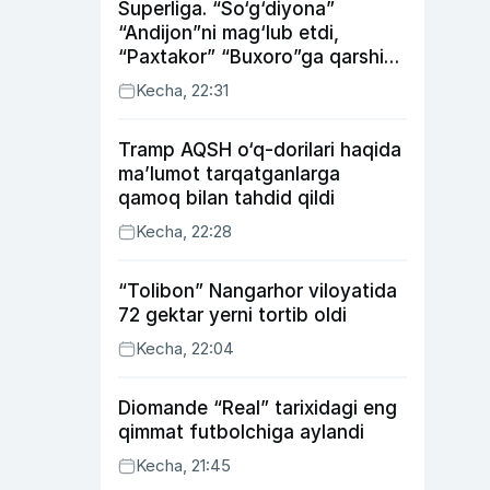
Superliga. “So‘g‘diyona”
“Andijon”ni mag‘lub etdi,
“Paxtakor” “Buxoro”ga qarshi
bahsda g‘alabani qo‘ldan
Kecha, 22:31
chiqardi
Tramp AQSH o‘q-dorilari haqida
ma’lumot tarqatganlarga
qamoq bilan tahdid qildi
Kecha, 22:28
“Tolibon” Nangarhor viloyatida
72 gektar yerni tortib oldi
Kecha, 22:04
Diomande “Real” tarixidagi eng
qimmat futbolchiga aylandi
Kecha, 21:45