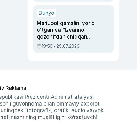
qolgan voqea
Dunyo
Mariupol qamalini yorib
oʻtgan va “Izvarino
qozoni”dan chiqqan
qahramon — Ukraina
19:50 / 29.07.2026
armiyasi bosh
qoʻmondoni Drapatiy
haqida
ivi
Reklama
publikasi Prezidenti Administratsiyasi
-sonli guvohnoma bilan ommaviy axborot
shuningdek, fotografik, grafik, audio va/yoki
et-nashrining muallifligini ko‘rsatuvchi