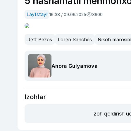
5 hashamatli mehmonx
Layfstayl
16:38 / 09.06.2025
3600
Jeff Bezos
Loren Sanches
Nikoh marosim
Anora Gulyamova
Izohlar
Izoh qoldirish 