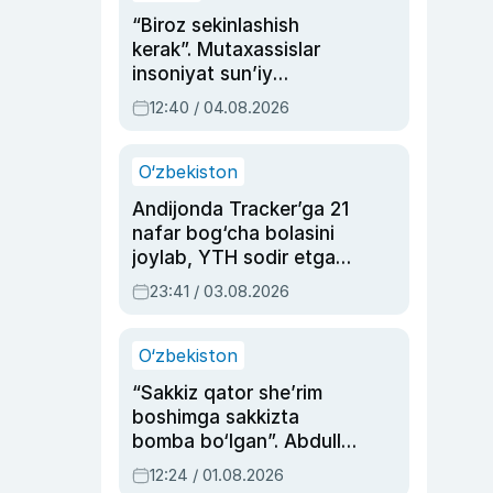
“Biroz sekinlashish
kerak”. Mutaxassislar
insoniyat sun’iy
intellektni boshqara
12:40 / 04.08.2026
olmay qolishidan xavotir
bildirdi
O‘zbekiston
Andijonda Tracker’ga 21
nafar bog‘cha bolasini
joylab, YTH sodir etgan
ayolga sud hukmi o‘qildi
23:41 / 03.08.2026
O‘zbekiston
“Sakkiz qator she’rim
boshimga sakkizta
bomba bo‘lgan”. Abdulla
Oripovni siyosiy
12:24 / 01.08.2026
ayblovlardan asrab