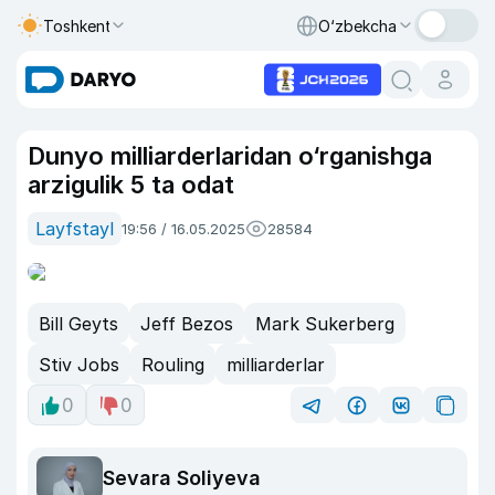
Toshkent
O‘zbekcha
Dunyo milliarderlaridan o‘rganishga
arzigulik 5 ta odat
Layfstayl
19:56 / 16.05.2025
28584
Bill Geyts
Jeff Bezos
Mark Sukerberg
Stiv Jobs
Rouling
milliarderlar
0
0
Sevara Soliyeva