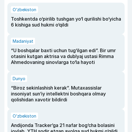
O‘zbekiston
Toshkentda o‘pirilib tushgan yo‘l qurilishi bo‘yicha
6 kishiga sud hukmi o‘qildi
Madaniyat
“U boshqalar baxti uchun tug‘ilgan edi”. Bir umr
otasini kutgan aktrisa va dublyaj ustasi Rimma
Ahmedovaning sinovlarga to‘la hayoti
Dunyo
“Biroz sekinlashish kerak”. Mutaxassislar
insoniyat sun’iy intellektni boshqara olmay
qolishidan xavotir bildirdi
O‘zbekiston
Andijonda Tracker’ga 21 nafar bog‘cha bolasini
joylab, YTH sodir etgan ayolga sud hukmi o‘qildi