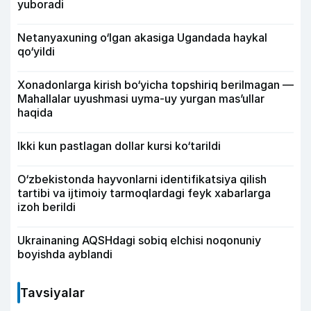
yuboradi
Netanyaxuning o‘lgan akasiga Ugandada haykal
qo‘yildi
Xonadonlarga kirish bo‘yicha topshiriq berilmagan —
Mahallalar uyushmasi uyma-uy yurgan mas’ullar
haqida
Ikki kun pastlagan dollar kursi ko‘tarildi
O‘zbekistonda hayvonlarni identifikatsiya qilish
tartibi va ijtimoiy tarmoqlardagi feyk xabarlarga
izoh berildi
Ukrainaning AQSHdagi sobiq elchisi noqonuniy
boyishda ayblandi
Tavsiyalar