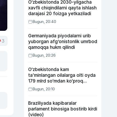
O‘zbekistonda 2030-yilgacha
xavfli chiqindilarni qayta ishlash
darajasi 20 foizga yetkaziladi
Bugun, 20:40
Germaniyada piyodalarni urib
3
yuborgan afg‘onistonlik umrbod
qamoqqa hukm qilindi
Bugun, 20:26
O‘zbekistonda kam
ta’minlangan oilalarga olti oyda
179 mlrd so‘mdan ko‘proq
ijtimoiy keshbek to‘lab berildi
Bugun, 20:10
Braziliyada kapibaralar
parlament binosiga bostirib kirdi
(video)