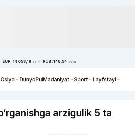
EUR :
RUB :
14 053,18
146,54
so'm
so'm
 Osiyo
Dunyo
Pul
Madaniyat
Sport
Layfstayl
o‘rganishga arzigulik 5 ta