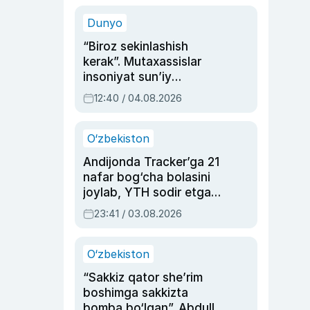
sinovlarga to‘la hayoti
Dunyo
“Biroz sekinlashish
kerak”. Mutaxassislar
insoniyat sun’iy
intellektni boshqara
12:40 / 04.08.2026
olmay qolishidan xavotir
bildirdi
O‘zbekiston
Andijonda Tracker’ga 21
nafar bog‘cha bolasini
joylab, YTH sodir etgan
ayolga sud hukmi o‘qildi
23:41 / 03.08.2026
O‘zbekiston
“Sakkiz qator she’rim
boshimga sakkizta
bomba bo‘lgan”. Abdulla