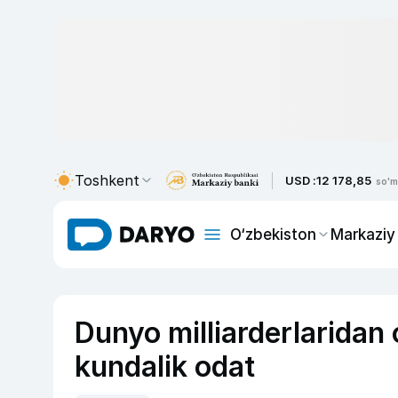
Toshkent
USD :
12 178,85
so'm
O‘zbekiston
Markaziy
Dunyo milliarderlaridan 
kundalik odat