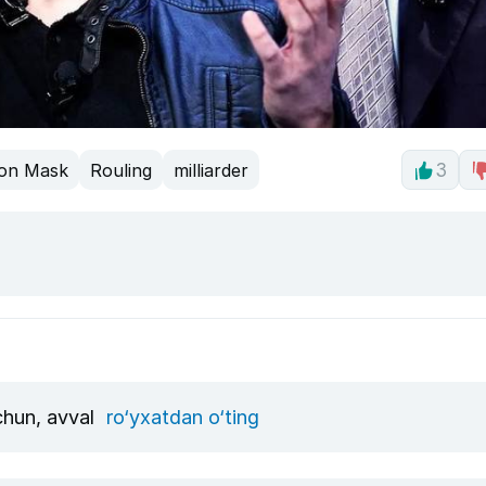
lon Mask
Rouling
milliarder
3
uchun, avval
ro‘yxatdan o‘ting