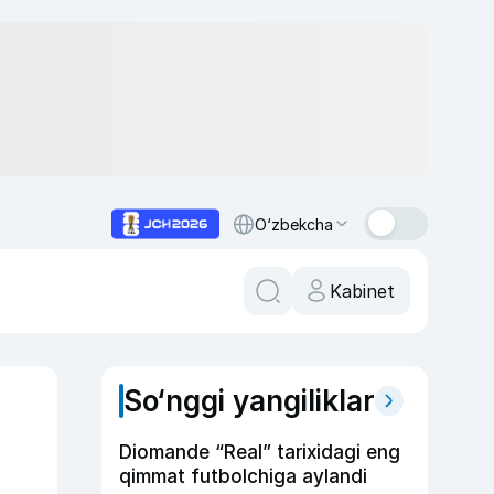
O‘zbekcha
Kabinet
So‘nggi yangiliklar
Diomande “Real” tarixidagi eng
qimmat futbolchiga aylandi