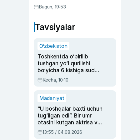
Bugun, 19:53
Tavsiyalar
O‘zbekiston
Toshkentda o‘pirilib
tushgan yo‘l qurilishi
bo‘yicha 6 kishiga sud
hukmi o‘qildi
Kecha, 10:10
Madaniyat
“U boshqalar baxti uchun
tug‘ilgan edi”. Bir umr
otasini kutgan aktrisa va
dublyaj ustasi Rimma
13:55 / 04.08.2026
Ahmedovaning