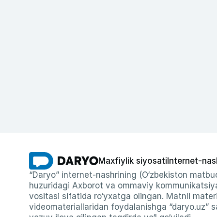
Maxfiylik siyosati
Internet-nas
“Daryo” internet-nashrining (O‘zbekiston matbuo
huzuridagi Axborot va ommaviy kommunikatsiyal
vositasi sifatida ro‘yxatga olingan. Matnli materi
videomateriallaridan foydalanishga “daryo.uz” sa