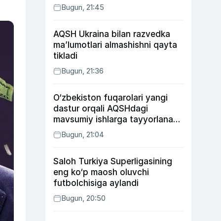
Bugun, 21:45
AQSH Ukraina bilan razvedka
ma’lumotlari almashishni qayta
tikladi
Bugun, 21:36
O‘zbekiston fuqarolari yangi
dastur orqali AQSHdagi
mavsumiy ishlarga tayyorlanadi
va joylashtiriladi
Bugun, 21:04
Saloh Turkiya Superligasining
eng ko‘p maosh oluvchi
futbolchisiga aylandi
Bugun, 20:50