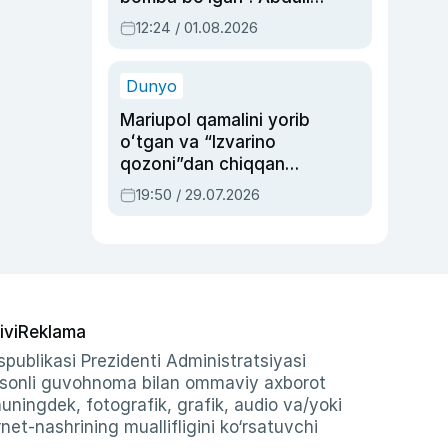
Oripovni siyosiy
12:24 / 01.08.2026
ayblovlardan asrab
qolgan voqea
Dunyo
Mariupol qamalini yorib
oʻtgan va “Izvarino
qozoni”dan chiqqan
qahramon — Ukraina
19:50 / 29.07.2026
armiyasi bosh
qoʻmondoni Drapatiy
haqida
ivi
Reklama
publikasi Prezidenti Administratsiyasi
-sonli guvohnoma bilan ommaviy axborot
shuningdek, fotografik, grafik, audio va/yoki
et-nashrining muallifligini ko‘rsatuvchi