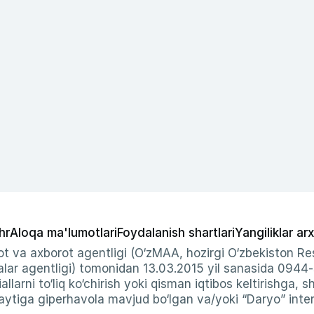
hr
Aloqa ma'lumotlari
Foydalanish shartlari
Yangiliklar arx
t va axborot agentligi (O‘zMAA, hozirgi O‘zbekiston Res
ar agentligi) tomonidan 13.03.2015 yil sanasida 0944
allarni to‘liq ko‘chirish yoki qisman iqtibos keltirishga, 
ytiga giperhavola mavjud bo‘lgan va/yoki “Daryo” intern