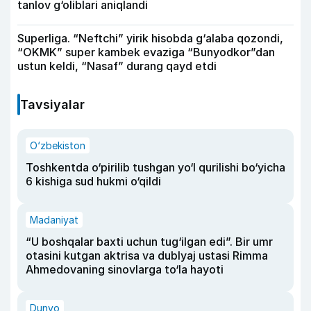
tanlov g‘oliblari aniqlandi
Superliga. “Neftchi” yirik hisobda g‘alaba qozondi,
“OKMK” super kambek evaziga “Bunyodkor”dan
ustun keldi, “Nasaf” durang qayd etdi
Tavsiyalar
O‘zbekiston
Toshkentda o‘pirilib tushgan yo‘l qurilishi bo‘yicha
6 kishiga sud hukmi o‘qildi
Madaniyat
“U boshqalar baxti uchun tug‘ilgan edi”. Bir umr
otasini kutgan aktrisa va dublyaj ustasi Rimma
Ahmedovaning sinovlarga to‘la hayoti
Dunyo