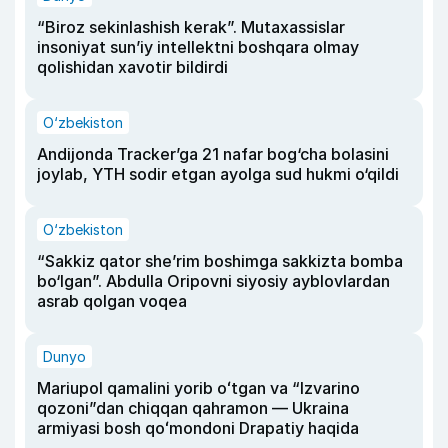
“Biroz sekinlashish kerak”. Mutaxassislar
insoniyat sun’iy intellektni boshqara olmay
qolishidan xavotir bildirdi
O‘zbekiston
Andijonda Tracker’ga 21 nafar bog‘cha bolasini
joylab, YTH sodir etgan ayolga sud hukmi o‘qildi
O‘zbekiston
“Sakkiz qator she’rim boshimga sakkizta bomba
bo‘lgan”. Abdulla Oripovni siyosiy ayblovlardan
asrab qolgan voqea
Dunyo
Mariupol qamalini yorib oʻtgan va “Izvarino
qozoni”dan chiqqan qahramon — Ukraina
armiyasi bosh qoʻmondoni Drapatiy haqida