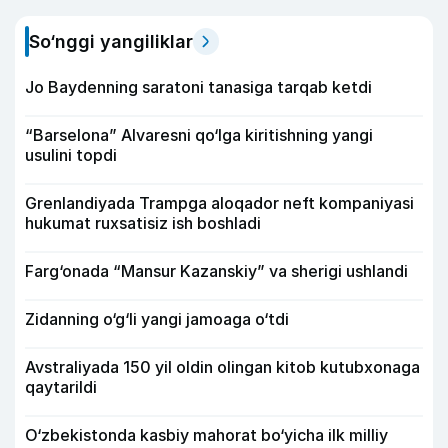
So‘nggi yangiliklar
Jo Baydenning saratoni tanasiga tarqab ketdi
“Barselona” Alvaresni qo‘lga kiritishning yangi
usulini topdi
Grenlandiyada Trampga aloqador neft kompaniyasi
hukumat ruxsatisiz ish boshladi
Farg‘onada “Mansur Kazanskiy” va sherigi ushlandi
Zidanning o‘g‘li yangi jamoaga o‘tdi
Avstraliyada 150 yil oldin olingan kitob kutubxonaga
qaytarildi
O‘zbekistonda kasbiy mahorat bo‘yicha ilk milliy