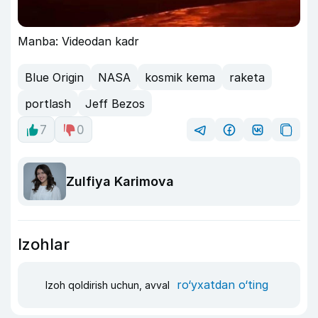
Manba: Videodan kadr
Blue Origin
NASA
kosmik kema
raketa
portlash
Jeff Bezos
7
0
Zulfiya Karimova
Izohlar
ro‘yxatdan o‘ting
Izoh qoldirish uchun, avval