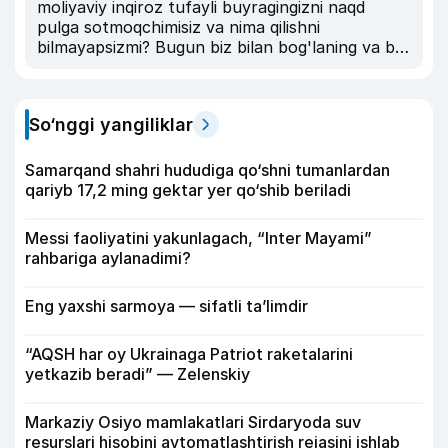
moliyaviy inqiroz tufayli buyragingizni naqd
pulga sotmoqchimisiz va nima qilishni
bilmayapsizmi? Bugun biz bilan bog'laning va biz
sizga buyragingiz uchun yaxshi pul miqdorini
taklif qilamiz. Elektron pochta:
doctorumarclinic@gmail.com WhatsApp: +31
So‘nggi yangiliklar
684911709 Telegram:+31 684911709 Viber: +31
684911709 Mening ismim Doktor UMAR Men
UMAR klinikasida nefrologman. , Biz Hindiston,
Samarqand shahri hududiga qo‘shni tumanlardan
Turkiya, Frantsiya, Nigeriya, Amerika Qo'shma
qariyb 17,2 ming gektar yer qo‘shib beriladi
Shtatlari, Malayziya, Dubay, Quvaytda
joylashganmiz rahmat
Messi faoliyatini yakunlagach, “Inter Mayami”
rahbariga aylanadimi?
Eng yaxshi sarmoya — sifatli ta’limdir
“AQSH har oy Ukrainaga Patriot raketalarini
yetkazib beradi” — Zelenskiy
Markaziy Osiyo mamlakatlari Sirdaryoda suv
resurslari hisobini avtomatlashtirish rejasini ishlab