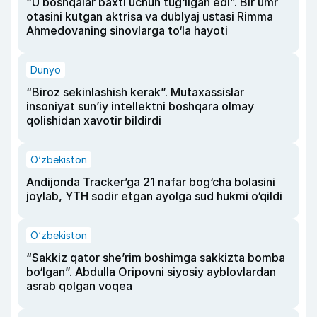
“U boshqalar baxti uchun tug‘ilgan edi”. Bir umr
otasini kutgan aktrisa va dublyaj ustasi Rimma
Ahmedovaning sinovlarga to‘la hayoti
Dunyo
“Biroz sekinlashish kerak”. Mutaxassislar
insoniyat sun’iy intellektni boshqara olmay
qolishidan xavotir bildirdi
O‘zbekiston
Andijonda Tracker’ga 21 nafar bog‘cha bolasini
joylab, YTH sodir etgan ayolga sud hukmi o‘qildi
O‘zbekiston
“Sakkiz qator she’rim boshimga sakkizta bomba
bo‘lgan”. Abdulla Oripovni siyosiy ayblovlardan
asrab qolgan voqea