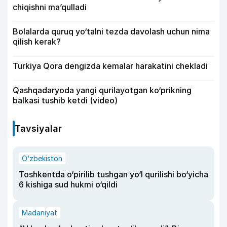
chiqishni ma’qulladi
Bolalarda quruq yo‘talni tezda davolash uchun nima
qilish kerak?
Turkiya Qora dengizda kemalar harakatini chekladi
Qashqadaryoda yangi qurilayotgan ko‘prikning
balkasi tushib ketdi (video)
Tavsiyalar
O‘zbekiston
Toshkentda o‘pirilib tushgan yo‘l qurilishi bo‘yicha
6 kishiga sud hukmi o‘qildi
Madaniyat