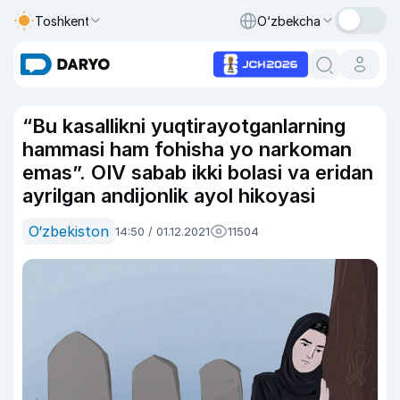
Toshkent
O‘zbekcha
“Bu kasallikni yuqtirayotganlarning
hammasi ham fohisha yo narkoman
emas”. OIV sabab ikki bolasi va eridan
ayrilgan andijonlik ayol hikoyasi
O‘zbekiston
14:50 / 01.12.2021
11504