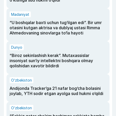
Madaniyat
“U boshqalar baxti uchun tug‘ilgan edi”. Bir umr
otasini kutgan aktrisa va dublyaj ustasi Rimma
Ahmedovaning sinovlarga to‘la hayoti
Dunyo
“Biroz sekinlashish kerak”. Mutaxassislar
insoniyat sun’iy intellektni boshqara olmay
qolishidan xavotir bildirdi
O‘zbekiston
Andijonda Tracker’ga 21 nafar bog‘cha bolasini
joylab, YTH sodir etgan ayolga sud hukmi o‘qildi
O‘zbekiston
“Sakkiz qator she’rim boshimga sakkizta bomba