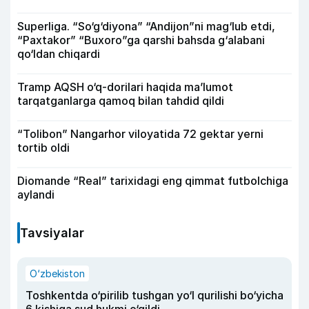
Superliga. “So‘g‘diyona” “Andijon”ni mag‘lub etdi,
“Paxtakor” “Buxoro”ga qarshi bahsda g‘alabani
qo‘ldan chiqardi
Tramp AQSH o‘q-dorilari haqida ma’lumot
tarqatganlarga qamoq bilan tahdid qildi
“Tolibon” Nangarhor viloyatida 72 gektar yerni
tortib oldi
Diomande “Real” tarixidagi eng qimmat futbolchiga
aylandi
Tavsiyalar
O‘zbekiston
Toshkentda o‘pirilib tushgan yo‘l qurilishi bo‘yicha
6 kishiga sud hukmi o‘qildi