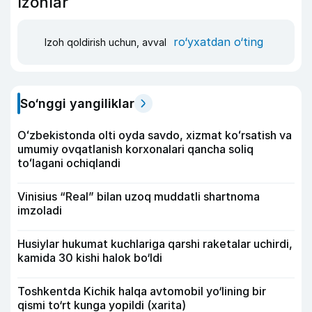
Izohlar
ro‘yxatdan o‘ting
Izoh qoldirish uchun, avval
So‘nggi yangiliklar
Oʻzbekistonda olti oyda savdo, xizmat koʻrsatish va
umumiy ovqatlanish korxonalari qancha soliq
toʻlagani ochiqlandi
Vinisius “Real” bilan uzoq muddatli shartnoma
imzoladi
Husiylar hukumat kuchlariga qarshi raketalar uchirdi,
kamida 30 kishi halok bo‘ldi
Toshkentda Kichik halqa avtomobil yo‘lining bir
qismi to‘rt kunga yopildi (xarita)