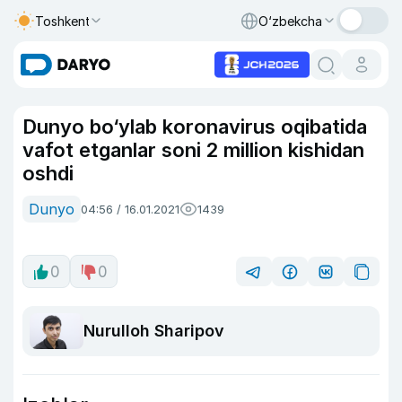
Toshkent
O‘zbekcha
Dunyo bo‘ylab koronavirus oqibatida
vafot etganlar soni 2 million kishidan
oshdi
Dunyo
04:56 / 16.01.2021
1439
0
0
Nurulloh Sharipov