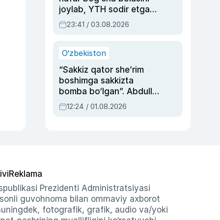
joylab, YTH sodir etgan
ayolga sud hukmi o‘qildi
23:41 / 03.08.2026
O‘zbekiston
“Sakkiz qator she’rim
boshimga sakkizta
bomba bo‘lgan”. Abdulla
Oripovni siyosiy
12:24 / 01.08.2026
ayblovlardan asrab
qolgan voqea
ivi
Reklama
publikasi Prezidenti Administratsiyasi
-sonli guvohnoma bilan ommaviy axborot
shuningdek, fotografik, grafik, audio va/yoki