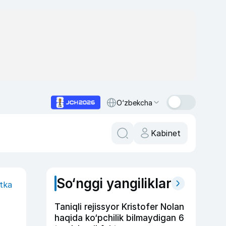
O‘zbekcha
Kabinet
So‘nggi yangiliklar
itka
Taniqli rejissyor Kristofer Nolan
haqida ko‘pchilik bilmaydigan 6