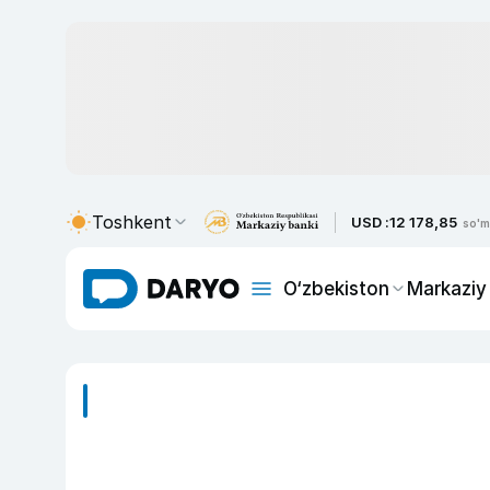
Toshkent
USD :
12 178,85
so'm
O‘zbekiston
Markaziy