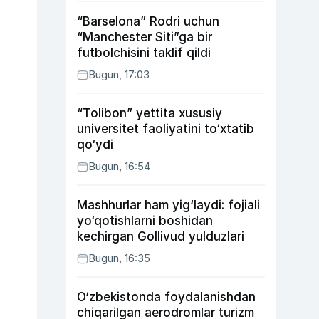
“Barselona” Rodri uchun
“Manchester Siti”ga bir
futbolchisini taklif qildi
Bugun, 17:03
“Tolibon” yettita xususiy
universitet faoliyatini to‘xtatib
qo‘ydi
Bugun, 16:54
Mashhurlar ham yig‘laydi: fojiali
yo‘qotishlarni boshidan
kechirgan Gollivud yulduzlari
Bugun, 16:35
O‘zbekistonda foydalanishdan
chiqarilgan aerodromlar turizm