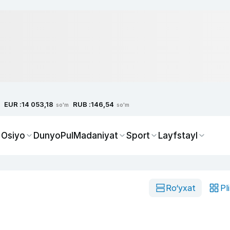
EUR :
RUB :
14 053,18
146,54
so'm
so'm
 Osiyo
Dunyo
Pul
Madaniyat
Sport
Layfstayl
Ro‘yxat
Pl