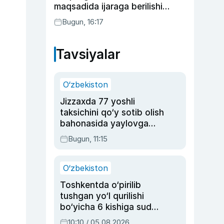
maqsadida ijaraga berilishi
mumkin
Bugun, 16:17
Tavsiyalar
O‘zbekiston
Jizzaxda 77 yoshli
taksichini qo‘y sotib olish
bahonasida yaylovga
olib borib o‘ldirgan yigit
Bugun, 11:15
20 yilga qamaldi
O‘zbekiston
Toshkentda o‘pirilib
tushgan yo‘l qurilishi
bo‘yicha 6 kishiga sud
hukmi o‘qildi
10:10 / 05.08.2026