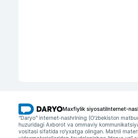
Maxfiylik siyosati
Internet-nas
“Daryo” internet-nashrining (O‘zbekiston matbuo
huzuridagi Axborot va ommaviy kommunikatsiyal
vositasi sifatida ro‘yxatga olingan. Matnli materi