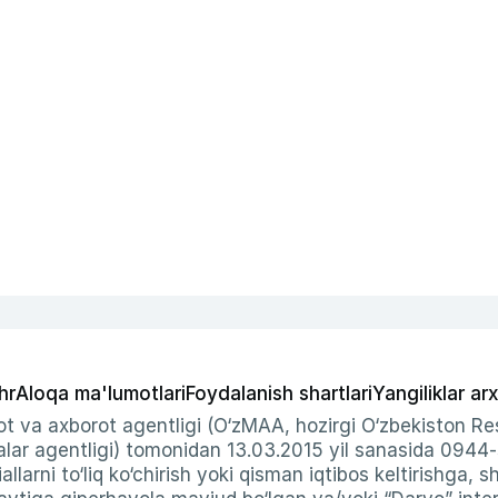
hr
Aloqa ma'lumotlari
Foydalanish shartlari
Yangiliklar arx
t va axborot agentligi (O‘zMAA, hozirgi O‘zbekiston Res
ar agentligi) tomonidan 13.03.2015 yil sanasida 0944
allarni to‘liq ko‘chirish yoki qisman iqtibos keltirishga, 