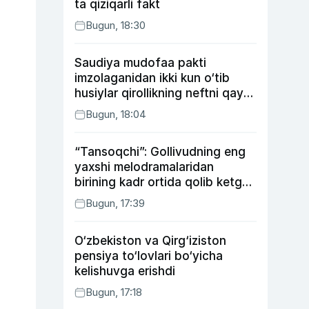
ta qiziqarli fakt
Bugun, 18:30
Saudiya mudofaa pakti
imzolaganidan ikki kun o‘tib
husiylar qirollikning neftni qayta
ishlash zavodiga hujum qildi
Bugun, 18:04
“Tansoqchi”: Gollivudning eng
yaxshi melodramalaridan
birining kadr ortida qolib ketgan
voqealari
Bugun, 17:39
O‘zbekiston va Qirg‘iziston
pensiya to‘lovlari bo‘yicha
kelishuvga erishdi
Bugun, 17:18