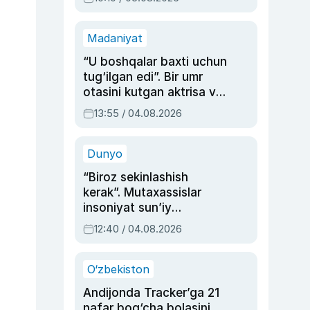
Madaniyat
“U boshqalar baxti uchun
tug‘ilgan edi”. Bir umr
otasini kutgan aktrisa va
dublyaj ustasi Rimma
13:55 / 04.08.2026
Ahmedovaning
sinovlarga to‘la hayoti
Dunyo
“Biroz sekinlashish
kerak”. Mutaxassislar
insoniyat sun’iy
intellektni boshqara
12:40 / 04.08.2026
olmay qolishidan xavotir
bildirdi
O‘zbekiston
Andijonda Tracker’ga 21
nafar bog‘cha bolasini