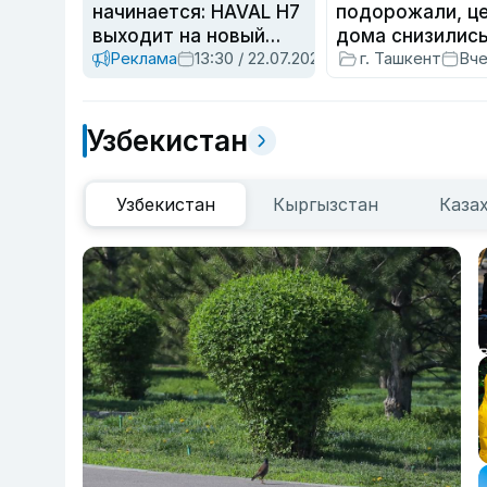
начинается: HAVAL H7
подорожали, ц
выходит на новый
дома снизилис
Реклама
13:30 / 22.07.2026
г. Ташкент
Вче
этап
Узбекистан
Узбекистан
Кыргызстан
Каза