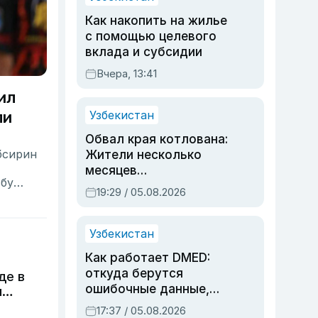
Как накопить на жилье
с помощью целевого
вклада и субсидии
Вчера, 13:41
ил
ли
Узбекистан
Обвал края котлована:
бсирин
Жители несколько
месяцев
ьбу
предупреждали об
19:29 / 05.08.2026
 он
опасности, но стройка
продолжалась
Узбекистан
Как работает DMED:
откуда берутся
де в
ошибочные данные,
и
дубли аккаунтов и
17:37 / 05.08.2026