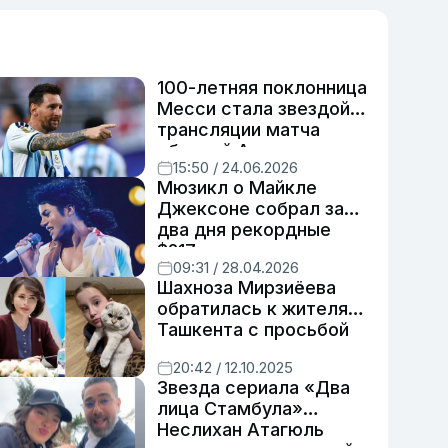
100-летняя поклонница
Месси стала звездой
трансляции матча
сборной Аргентины
15:50 / 24.06.2026
Мюзикл о Майкле
Джексоне собрал за
два дня рекордные
$217 млн
09:31 / 28.04.2026
Шахноза Мирзиёева
обратилась к жителям
Ташкента с просьбой
помочь в поиске
20:42 / 12.10.2025
пропавшего кота
Звезда сериала «Два
лица Стамбула»
Неслихан Атагюль