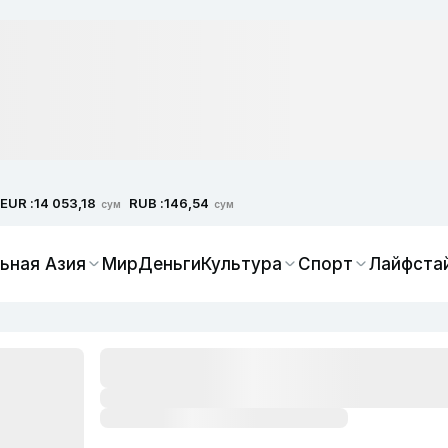
EUR :
RUB :
14 053,18
146,54
сум
сум
ьная Азия
Мир
Деньги
Культура
Спорт
Лайфста