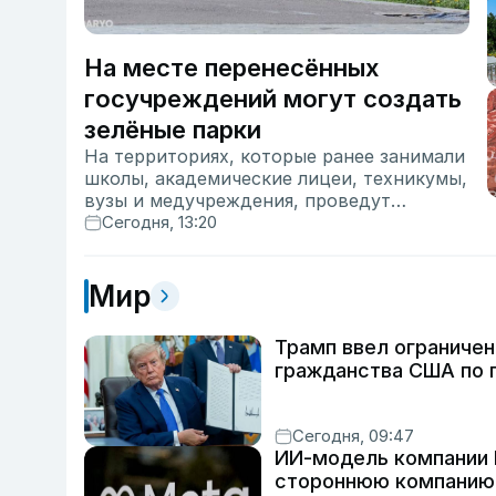
На месте перенесённых
госучреждений могут создать
зелёные парки
На территориях, которые ранее занимали
школы, академические лицеи, техникумы,
вузы и медучреждения, проведут
инвентаризацию. Освободившиеся земли
Сегодня, 13:20
предлагают использовать для создания
общественных парков, прогулочных зон,
детских площадок, а также спортивных и
Мир
рекреационных зон.
Трамп ввел ограничен
гражданства США по 
Сегодня, 09:47
ИИ-модель компании 
стороннюю компанию