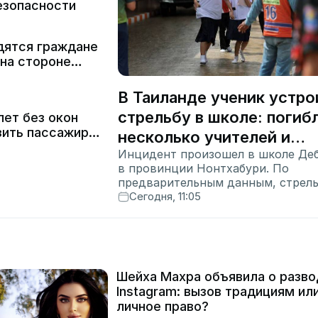
езопасности
дятся граждане
 на стороне
В Таиланде ученик устро
стрельбу в школе: погиб
ет без окон
зить пассажиров
несколько учителей и
Инцидент произошел в школе Де
учащихся
в провинции Нонтхабури. По
предварительным данным, стрел
открыл ученик 9-го класса. Позже
Сегодня, 11:05
покончил с собой.
Шейха Махра объявила о разво
Instagram: вызов традициям ил
личное право?