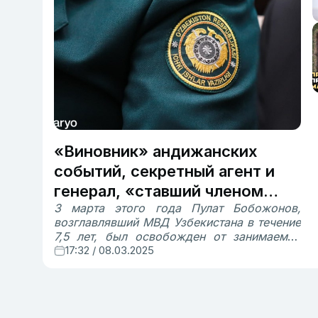
«Виновник» андижанских
событий, секретный агент и
генерал, «ставший членом
3 марта этого года Пулат Бобожонов,
группировок»: вспоминаем
возглавлявший МВД Узбекистана в течение
министров внутренних дел
7,5 лет, был освобожден от занимаемой
Узбекистана
должности и вместо него этот пост занял
17:32 / 08.03.2025
начальник ГУВД Ташкента Азиз
Тошпулатов. Бобожонов был шестым
министром внутренних дел страны. «Дарё»
рассказывает о лицах, руководивших