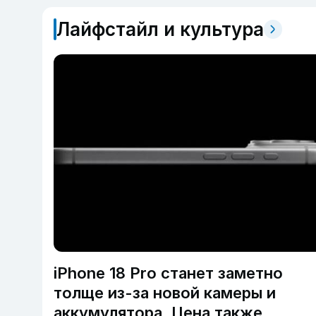
системой внутренних дел в годы
независимости, и их деяниях, оставшихся в
Лайфстайл и культура
памяти общественности.
iPhone 18 Pro станет заметно
толще из-за новой камеры и
аккумулятора. Цена также