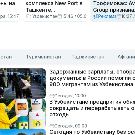
ены на
комплекса New Port в
Трофимовас: Av
ь
Ташкенте
Group признана
ра, 15:47
Узбекистан
15:46 / 05.08.2026
Реклама
10:27 
строительство
лучшим цифро
велось незаконно
кредитором Ев
хстан
Туркменистан
Таджикистан
Афгани
Задержанные зарплаты, отобр
документы: в России помогли 
900 мигрантам из Узбекистана
Сегодня, 10:00
В Узбекистане предпрития обя
сокращать и перерабатывать 
отходы
Сегодня, 09:08
Сегодня по Узбекистану без ос