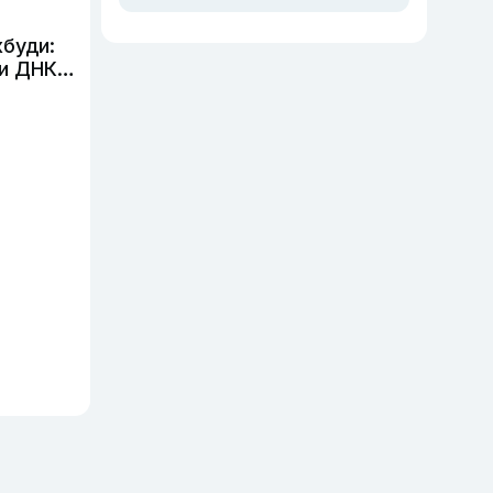
очереди по онлайн-
записи
буди:
и ДНК-