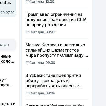
Сегодня, 10:00
entus
/ 20.07.2026
вым
Трамп ввел ограничения на
ропы
получение гражданства США
по праву рождения
Сегодня, 09:47
стан
Магнус Карлсен и несколько
сильнейших шахматистов
мира пропустят Олимпиаду в
анные
Самарканде
около
Сегодня, 09:30
В Узбекистане предпрития
жут
обяжут сокращать и
опасные
перерабатывать опасные
отходы
Сегодня, 09:08
адков и