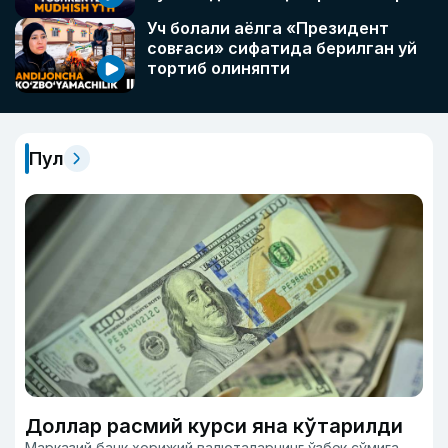
Уч болали аёлга «Президент
совғаси» сифатида берилган уй
тортиб олиняпти
Пул
Доллар расмий курси яна кўтарилди
Марказий банк хорижий валюталарнинг ўзбек сўмига