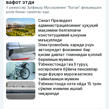
вафот этди
У режиссёр Зулфиқор Мусоқовнинг “Ватан” фильмидаги
роли билан танилган эди.
Сенат Президент
администрациясининг ҳуқуқий
мақомини белгиловчи
конституциявий қонунни
маъқуллади
Электромобиль хариди учун
автокредит фоизининг бир
қисми давлат томонидан қоплаб
берилиши мумкин
Ўзбекистонда I ва II гуруҳ
ногиронлиги бўйича пенсиялар
энди фуқаро мурожаатисиз
тайинланиши мумкин
Ўзбекистонда олти ойда 15 трлн
сўмлик ичимлик ишлаб
чиқарилди