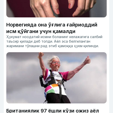
Норвегияда она ўғлига ғайриоддий
исм қўйгани учун қамалди
Ҳукумат ноодатий исмни боланинг келажагига салбий
таъсир қилади деб топди. Аёл эса белгиланган
жаримани тўлашни рад этиб қамоққа ҳукм қилинди.
Британиялик 97 ёшли кўзи ожиз аёл