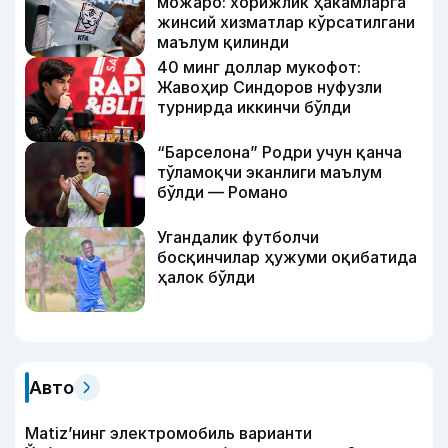
можаро: хорижлик ҳакамларга
жинсий хизматлар кўрсатилгани
маълум қилинди
40 минг доллар мукофот:
Жавоҳир Синдоров нуфузли
турнирда иккинчи бўлди
“Барселона” Родри учун қанча
тўламоқчи эканлиги маълум
бўлди — Романо
Угандалик футболчи
босқинчилар ҳужуми оқибатида
ҳалок бўлди
Авто
Matiz’нинг электромобиль варианти