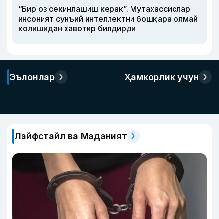
“Бир оз секинлашиш керак”. Мутахассислар
инсоният сунъий интеллектни бошқара олмай
қолишидан хавотир билдирди
Эълонлар
Ҳамкорлик учун
Лайфстайл ва Маданият