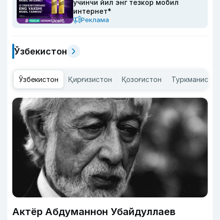
учинчи йил энг тезкор мобил
интернет*
Реклама
Ўзбекистон
Ўзбекистон
Қирғизистон
Қозоғистон
Туркманисто
Актёр Абду­маннон Убайдуллаев