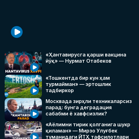
«Ҳантавирусга қарши вакцина
йўқ» — Нурмат Отабеков
«Тошкентда бир кун ҳам
турмайман» — эртошлик
тадбиркор
Москвада зирҳли техникаларсиз
парад: бунга деградация
сабабми ё хавфсизлик?
«Аёлимни тирик қолганига шукр
қиламан» — Мирзо Улуғбек
туманидаги ЙТҲ тафсилотлари