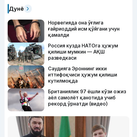
Дунё
Норвегияда она ўғлига
ғайриоддий исм қўйгани учун
қамалди
Россия кузда НАТОга ҳужум
қилиши мумкин — АҚШ
разведкаси
Саудияга Эроннинг икки
иттифоқчиси ҳужум қилиши
кутилмоқда
Британиялик 97 ёшли кўзи ожиз
аёл самолёт қанотида учиб
рекорд ўрнатди (видео)