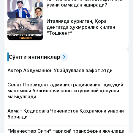
ўзини оммадан яширади?
Италияда қурилган, Қора
денгизда ҳукмронлик қилган
“Тошкент”
Сўнгги янгиликлар
Актёр Абду­маннон Убайдуллаев вафот этди
Сенат Президент администрациясининг ҳуқуқий
мақомини белгиловчи конституциявий қонунни
маъқуллади
Ахмат Қодировга Чеченистон Қаҳрамони унвони
берилди
“Манчестер Сити” тарихий трансферни якунлади