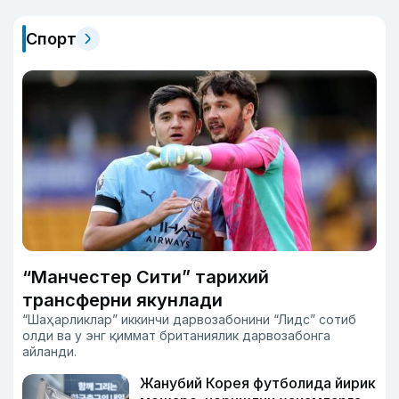
Спорт
“Манчестер Сити” тарихий
трансферни якунлади
“Шаҳарликлар” иккинчи дарвозабонини “Лидс” сотиб
олди ва у энг қиммат британиялик дарвозабонга
айланди.
Жанубий Корея футболида йирик