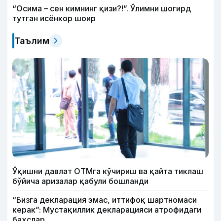
“Осима – сен кимнинг қизи?!”. Ўлимни шогирд
тутган исёнкор шоир
Таълим
Ўқишни давлат ОТМга кўчириш ва қайта тиклаш
бўйича аризалар қабули бошланди
“Бизга декларация эмас, иттифоқ шартномаси
керак”: Мустақиллик декларацияси атрофидаги
баҳслар