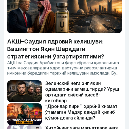
АҚШ–Саудия ядровий келишуви:
Вашингтон Яқин Шарқдаги
стратегиясини ўзгартиряптими?
АҚШ ва Саудия Арабистони Форс кўрфази қироллигига
тинч мақсадлардаги ядро дастурини ривожлантириш
имконини берадиган тарихий келишувни имзолади.
Бу
эса Яқин Шарқдаги кучлар мувозанати ва ядровий
Зеленский нега энг яқин
хавфсизлик масаласида янги саволларни кун тартибига
олиб чиқмоқда. Зеро, Исроил Эроннинг уранни бойитиш
одамларини алмаштирди? Уруш
дастурини ўз миллий хавфсизлигига таҳдид сифатида
ортидаги сиёсий ҳисоб-
баҳолаб келади.
Хўш, нега Вашингтон энди Ар-Риёдга
китоблар
айнан шундай имкониятни тақдим этмоқда?
“Дронлар пири”: ҳарбий хизмат
ўтамаган Мадяр қандай қилиб
қўмондонга айланди?
Хитойнинг янги магнатлари нега