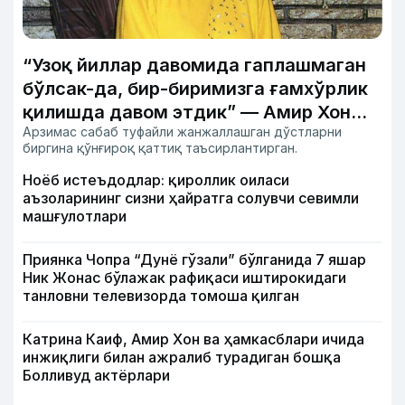
“Узоқ йиллар давомида гаплашмаган
бўлсак-да, бир-биримизга ғамхўрлик
қилишда давом этдик” — Амир Хон
Арзимас сабаб туфайли жанжаллашган дўстларни
Жуҳи Чавла билан дўстлиги ҳақида
биргина қўнғироқ қаттиқ таъсирлантирган.
Ноёб истеъдодлар: қироллик оиласи
аъзоларининг сизни ҳайратга солувчи севимли
машғулотлари
Приянка Чопра “Дунё гўзали” бўлганида 7 яшар
Ник Жонас бўлажак рафиқаси иштирокидаги
танловни телевизорда томоша қилган
Катрина Каиф, Амир Хон ва ҳамкасблари ичида
инжиқлиги билан ажралиб турадиган бошқа
Болливуд актёрлари