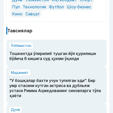
Пул
Технология
Футбол
Шоу-бизнес
Кино
Саёҳат
Тавсиялар
Ўзбекистон
Тошкентда ўпирилиб тушган йўл қурилиши
бўйича 6 кишига суд ҳукми ўқилди
Маданият
“У бошқалар бахти учун туғилган эди”. Бир
умр отасини кутган актриса ва дубльяж
устаси Римма Аҳмедованинг синовларга тўла
ҳаёти
Дунё