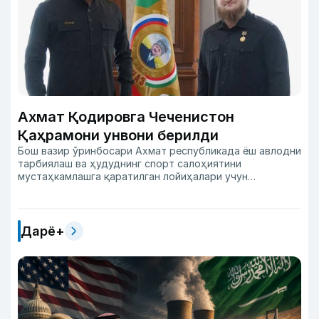
Ахмат Қодировга Чеченистон
Қаҳрамони унвони берилди
Бош вазир ўринбосари Ахмат республикада ёш авлодни
тарбиялаш ва ҳудуднинг спорт салоҳиятини
мустаҳкамлашга қаратилган лойиҳалари учун
тақдирланди.
Дарё+