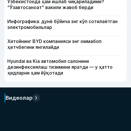
Ўзбекистонда ҳам ишлаб чиқариладими?
“Ўзавтосаноат” вакили жавоб берди
Инфографика: дунё бўйича энг кўп сотилаётган
электромобильлар
Хитойнинг BYD компанияси энг оммабоп
ҳетчбегини янгилайди
Hyundai ва Kia автомобил салонини
дезинфексиялаш тизимини яратди — у ҳатто
ҳидларни ҳам йўқотади
Видеолар