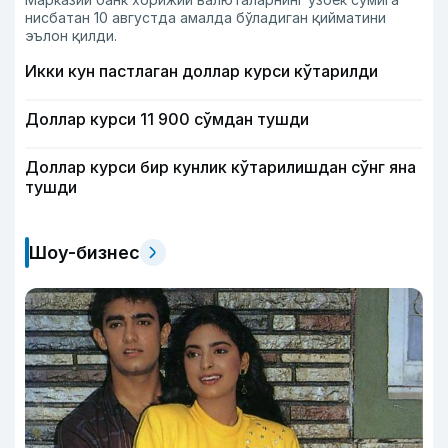
нисбатан 10 августда амалда бўладиган қийматини
эълон қилди.
Икки кун пастлаган доллар курси кўтарилди
Доллар курси 11 900 сўмдан тушди
Доллар курси бир кунлик кўтарилишдан сўнг яна
тушди
Шоу-бизнес