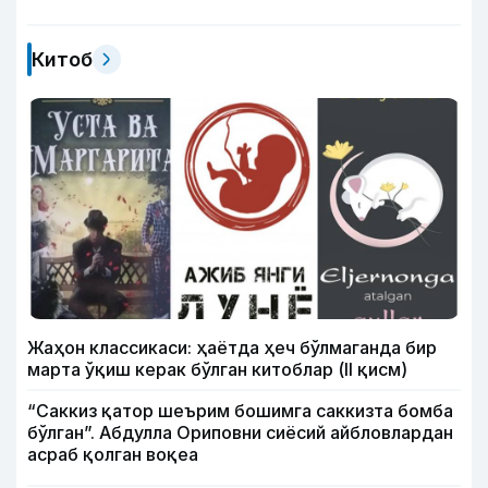
Китоб
Жаҳон классикаси: ҳаётда ҳеч бўлмаганда бир
марта ўқиш керак бўлган китоблар (II қисм)
“Саккиз қатор шеърим бошимга саккизта бомба
бўлган”. Абдулла Ориповни сиёсий айбловлардан
асраб қолган воқеа