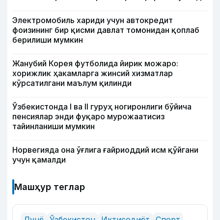
Электромобиль хариди учун автокредит
фоизининг бир қисми давлат томонидан қоплаб
берилиши мумкин
Жанубий Корея футболида йирик можаро:
хорижлик ҳакамларга жинсий хизматлар
кўрсатилгани маълум қилинди
Ўзбекистонда I ва II гуруҳ ногиронлиги бўйича
пенсиялар энди фуқаро мурожаатисиз
тайинланиши мумкин
Норвегияда она ўғлига ғайриоддий исм қўйгани
учун қамалди
Машҳур теглар
Дунё
Ўзбекистон
Иқтисодиёт
Спорт