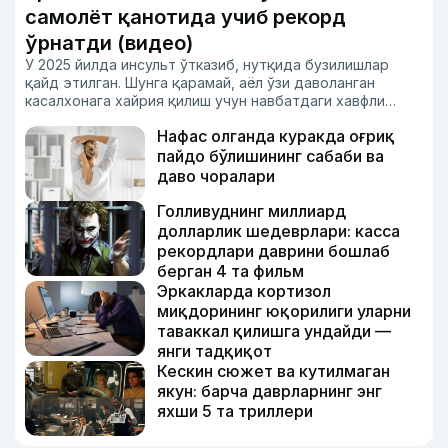
самолёт қанотида учиб рекорд
ўрнатди (видео)
У 2025 йилда инсульт ўтказиб, нутқида бузилишлар
қайд этилган. Шунга қарамай, аёл ўзи даволанган
касалхонага хайрия қилиш учун навбатдаги хавфли
парвозни амалга оширди.
Нафас олганда куракда оғриқ
пайдо бўлишининг сабаби ва
даво чоралари
Голливуднинг миллиард
долларлик шедеврлари: касса
рекордлари даврини бошлаб
берган 4 та фильм
Эркакларда кортизол
миқдорининг юқорилиги уларни
таваккал қилишга ундайди —
янги тадқиқот
Кескин сюжет ва кутилмаган
якун: барча даврларнинг энг
яхши 5 та триллери