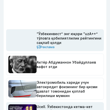
“Ўзбекинвест” энг юқори “uzA++”
тўловга қобилиятлилик рейтингини
сақлаб қолди
Реклама
Актёр Абду­маннон Убайдуллаев
вафот этди
Электромобиль хариди учун
автокредит фоизининг бир қисми
давлат томонидан қоплаб
берилиши мумкин
Ucell. Ўзбекистонда кетма-кет