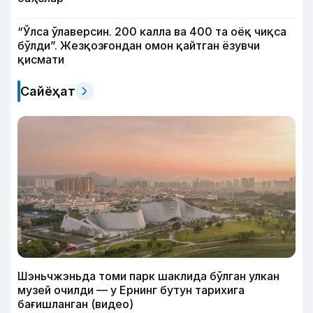
“Ўлса ўлаверсин. 200 калла ва 400 та оёқ чиқса
бўлди”. Жезқозғондан омон қайтган ёзувчи
қисмати
Сайёҳат
Шэньчжэньда томи парк шаклида бўлган улкан
музей очилди — у Ернинг бутун тарихига
бағишланган (видео)