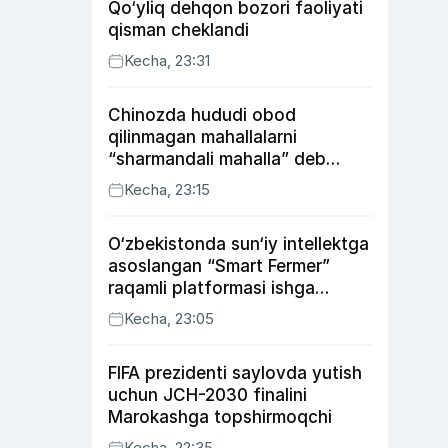
Qo‘yliq dehqon bozori faoliyati
qisman cheklandi
Kecha, 23:31
Chinozda hududi obod
qilinmagan mahallalarni
“sharmandali mahalla” deb
belgilash boshlandi
Kecha, 23:15
O‘zbekistonda sun‘iy intellektga
asoslangan “Smart Fermer”
raqamli platformasi ishga
tushiriladi
Kecha, 23:05
FIFA prezidenti saylovda yutish
uchun JCH-2030 finalini
Marokashga topshirmoqchi
Kecha, 22:35