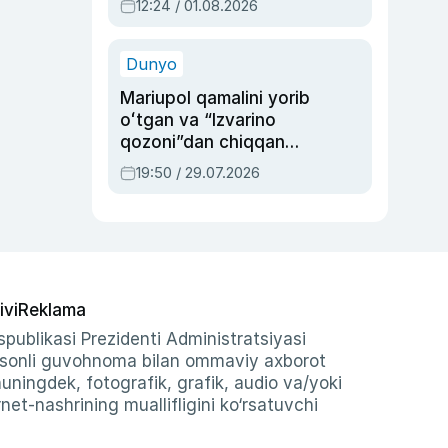
12:24 / 01.08.2026
ayblovlardan asrab
qolgan voqea
Dunyo
Mariupol qamalini yorib
oʻtgan va “Izvarino
qozoni”dan chiqqan
qahramon — Ukraina
19:50 / 29.07.2026
armiyasi bosh
qoʻmondoni Drapatiy
haqida
ivi
Reklama
publikasi Prezidenti Administratsiyasi
-sonli guvohnoma bilan ommaviy axborot
shuningdek, fotografik, grafik, audio va/yoki
et-nashrining muallifligini ko‘rsatuvchi