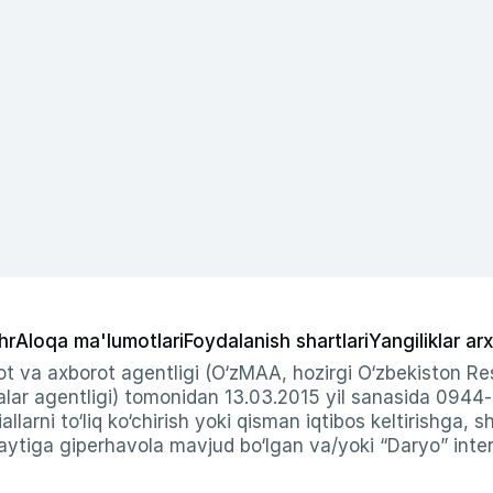
hr
Aloqa ma'lumotlari
Foydalanish shartlari
Yangiliklar arx
t va axborot agentligi (O‘zMAA, hozirgi O‘zbekiston Res
ar agentligi) tomonidan 13.03.2015 yil sanasida 0944
allarni to‘liq ko‘chirish yoki qisman iqtibos keltirishga, 
ytiga giperhavola mavjud bo‘lgan va/yoki “Daryo” intern