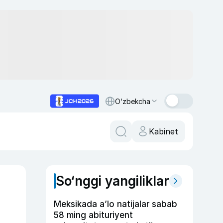
O‘zbekcha
Kabinet
So‘nggi yangiliklar
Meksikada a’lo natijalar sabab
58 ming abituriyent