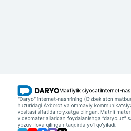
Maxfiylik siyosati
Internet-nas
“Daryo” internet-nashrining (O‘zbekiston matbuo
huzuridagi Axborot va ommaviy kommunikatsiyal
vositasi sifatida ro‘yxatga olingan. Matnli materi
videomateriallaridan foydalanishga “daryo.uz” sa
yozuv ilova qilingan taqdirda yo‘l qo‘yiladi.