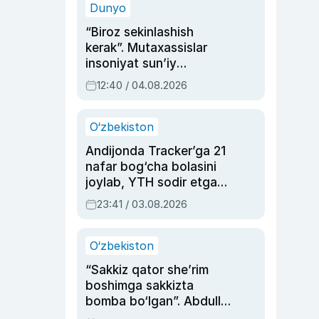
Dunyo
“Biroz sekinlashish
kerak”. Mutaxassislar
insoniyat sun’iy
intellektni boshqara
12:40 / 04.08.2026
olmay qolishidan xavotir
bildirdi
O‘zbekiston
Andijonda Tracker’ga 21
nafar bog‘cha bolasini
joylab, YTH sodir etgan
ayolga sud hukmi o‘qildi
23:41 / 03.08.2026
O‘zbekiston
“Sakkiz qator she’rim
boshimga sakkizta
bomba bo‘lgan”. Abdulla
Oripovni siyosiy