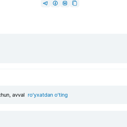
uchun, avval
ro‘yxatdan o‘ting