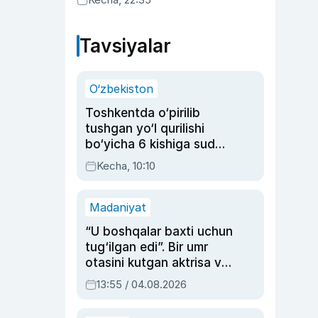
Tavsiyalar
O‘zbekiston
Toshkentda o‘pirilib
tushgan yo‘l qurilishi
bo‘yicha 6 kishiga sud
hukmi o‘qildi
Kecha, 10:10
Madaniyat
“U boshqalar baxti uchun
tug‘ilgan edi”. Bir umr
otasini kutgan aktrisa va
dublyaj ustasi Rimma
13:55 / 04.08.2026
Ahmedovaning
sinovlarga to‘la hayoti