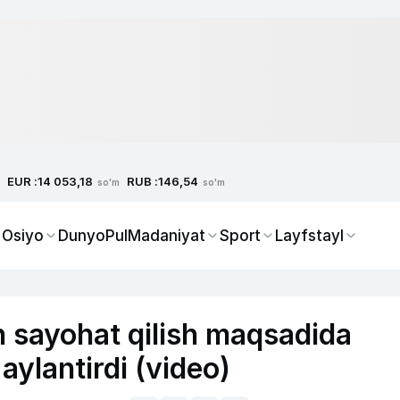
EUR :
RUB :
14 053,18
146,54
so'm
so'm
 Osiyo
Dunyo
Pul
Madaniyat
Sport
Layfstayl
an sayohat qilish maqsadida
ylantirdi (video)