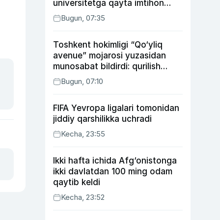
universitetga qayta imtihon
topshiradi
Bugun, 07:35
Toshkent hokimligi “Qo‘yliq
avenue” mojarosi yuzasidan
munosabat bildirdi: qurilish
ishlarining 53 foizi yakunlangan
Bugun, 07:10
FIFA Yevropa ligalari tomonidan
jiddiy qarshilikka uchradi
Kecha, 23:55
Ikki hafta ichida Afg‘onistonga
ikki davlatdan 100 ming odam
qaytib keldi
Kecha, 23:52