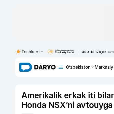
Toshkent
USD :
12 178,85
so'm
O‘zbekiston
Markaziy
Amerikalik erkak iti bil
Honda NSX’ni avtouyga a