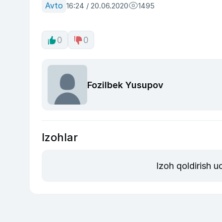
Avto
16:24 / 20.06.2020
1495
0
0
Fozilbek Yusupov
Izohlar
Izoh qoldirish 