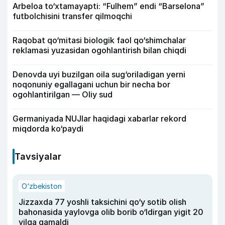
Arbeloa to‘xtamayapti: “Fulhem” endi “Barselona”
futbolchisini transfer qilmoqchi
Raqobat qo‘mitasi biologik faol qo‘shimchalar
reklamasi yuzasidan ogohlantirish bilan chiqdi
Denovda uyi buzilgan oila sug‘oriladigan yerni
noqonuniy egallagani uchun bir necha bor
ogohlantirilgan — Oliy sud
Germaniyada NUJlar haqidagi xabarlar rekord
miqdorda ko‘paydi
Tavsiyalar
O‘zbekiston
Jizzaxda 77 yoshli taksichini qo‘y sotib olish
bahonasida yaylovga olib borib o‘ldirgan yigit 20
yilga qamaldi