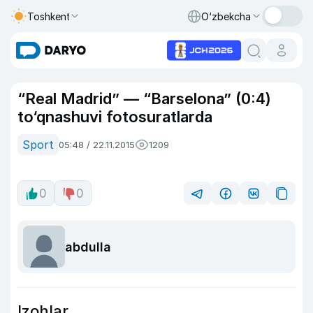
Toshkent
O‘zbekcha
“Real Madrid” — “Barselona” (0:4)
to‘qnashuvi fotosuratlarda
Sport
05:48 / 22.11.2015
1209
0
0
abdulla
Izohlar