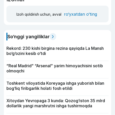
ro‘yxatdan o‘ting
Izoh qoldirish uchun, avval
So‘nggi yangiliklar
Rekord: 230 kishi birgina rezina qayiqda La Mansh
bo‘g‘ozini kesib o‘tdi
“Real Madrid” “Arsenal” yarim himoyachisini sotib
olmoqchi
Toshkent viloyatida Koreyaga ishga yuborish bilan
bog‘liq firibgarlik holati fosh etildi
Xitoydan Yevropaga 3 kunda: Qozog‘iston 35 mlrd
dollarlik yangi marshrutni ishga tushirmoqda