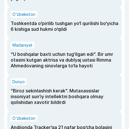
O‘zbekiston
Toshkentda o‘pirilib tushgan yo‘l qurilishi bo‘yicha
6 kishiga sud hukmi o‘qildi
Madaniyat
“U boshqalar baxti uchun tug‘ilgan edi”. Bir umr
otasini kutgan aktrisa va dublyaj ustasi Rimma
Ahmedovaning sinovlarga to‘la hayoti
Dunyo
“Biroz sekinlashish kerak”. Mutaxassislar
insoniyat sun’iy intellektni boshqara olmay
qolishidan xavotir bildirdi
O‘zbekiston
Andijonda Tracker’ga 21 nafar bog‘cha bolasini