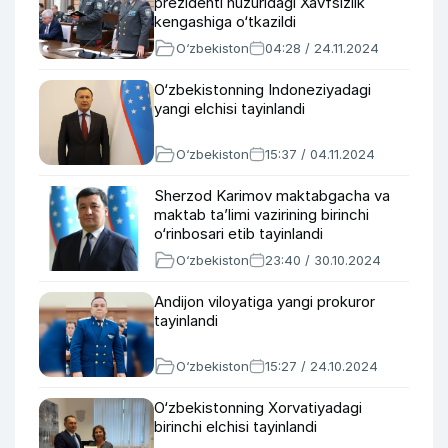
prezidenti huzuridagi Xavfsizlik
kengashiga o‘tkazildi
O‘zbekiston
04:28 / 24.11.2024
O‘zbekistonning Indoneziyadagi
yangi elchisi tayinlandi
O‘zbekiston
15:37 / 04.11.2024
Sherzod Karimov maktabgacha va
maktab taʼlimi vazirining birinchi
o‘rinbosari etib tayinlandi
O‘zbekiston
23:40 / 30.10.2024
Andijon viloyatiga yangi prokuror
tayinlandi
O‘zbekiston
15:27 / 24.10.2024
O‘zbekistonning Xorvatiyadagi
birinchi elchisi tayinlandi