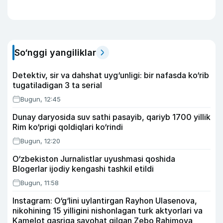
So‘nggi yangiliklar
Detektiv, sir va dahshat uyg‘unligi: bir nafasda ko‘rib
tugatiladigan 3 ta serial
Bugun, 12:45
Dunay daryosida suv sathi pasayib, qariyb 1700 yillik
Rim ko‘prigi qoldiqlari ko‘rindi
Bugun, 12:20
O‘zbekiston Jurnalistlar uyushmasi qoshida
Blogerlar ijodiy kengashi tashkil etildi
Bugun, 11:58
Instagram: O‘g‘lini uylantirgan Rayhon Ulasenova,
nikohining 15 yilligini nishonlagan turk aktyorlari va
Kamelot qasriga sayohat qilgan Zebo Rahimova