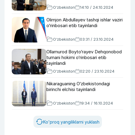
O‘zbekiston
14:10 / 24.10.2024
Olimjon Abdullayev tashqi ishlar vaziri
o‘rinbosari etib tayinlandi
O‘zbekiston
03:31 / 23.10.2024
Ollamurod Boyto‘rayev Dehqonobod
tumani hokimi o‘rinbosari etib
tayinlandi
O‘zbekiston
02:20 / 23.10.2024
Nikaraguaning O‘zbekistondagi
birinchi elchisi tayinlandi
O‘zbekiston
19:34 / 16.10.2024
Ko'proq yangiliklarni yuklash