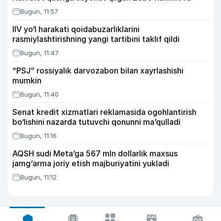
Bugun, 11:57
IIV yo‘l harakati qoidabuzarliklarini
rasmiylashtirishning yangi tartibini taklif qildi
Bugun, 11:47
“PSJ” rossiyalik darvozabon bilan xayrlashishi
mumkin
Bugun, 11:40
Senat kredit xizmatlari reklamasida ogohlantirish
bo‘lishini nazarda tutuvchi qonunni ma’qulladi
Bugun, 11:16
AQSH sudi Meta’ga 567 mln dollarlik maxsus
jamg‘arma joriy etish majburiyatini yukladi
Bugun, 11:12