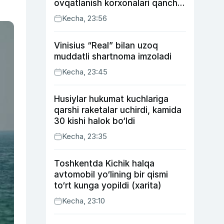
ovqatlanish korxonalari qancha
soliq toʻlagani ochiqlandi
Kecha, 23:56
Vinisius “Real” bilan uzoq
muddatli shartnoma imzoladi
Kecha, 23:45
Husiylar hukumat kuchlariga
qarshi raketalar uchirdi, kamida
30 kishi halok bo‘ldi
Kecha, 23:35
Toshkentda Kichik halqa
avtomobil yo‘lining bir qismi
to‘rt kunga yopildi (xarita)
Kecha, 23:10