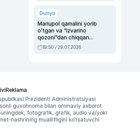
qolgan voqea
Dunyo
Mariupol qamalini yorib
oʻtgan va “Izvarino
qozoni”dan chiqqan
qahramon — Ukraina
19:50 / 29.07.2026
armiyasi bosh
qoʻmondoni Drapatiy
haqida
ivi
Reklama
publikasi Prezidenti Administratsiyasi
-sonli guvohnoma bilan ommaviy axborot
shuningdek, fotografik, grafik, audio va/yoki
et-nashrining muallifligini ko‘rsatuvchi