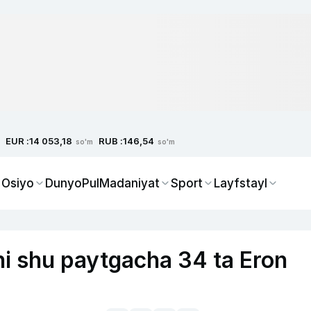
EUR :
RUB :
14 053,18
146,54
so'm
so'm
 Osiyo
Dunyo
Pul
Madaniyat
Sport
Layfstayl
i shu paytgacha 34 ta Eron