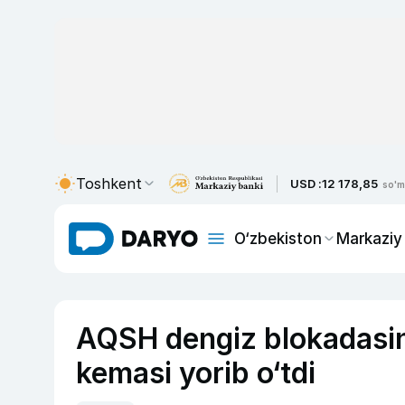
Toshkent
USD :
12 178,85
so'm
O‘zbekiston
Markaziy
AQSH dengiz blokadasin
kemasi yorib o‘tdi