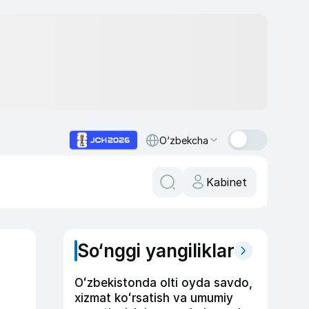
O‘zbekcha
Kabinet
So‘nggi yangiliklar
Oʻzbekistonda olti oyda savdo,
xizmat koʻrsatish va umumiy