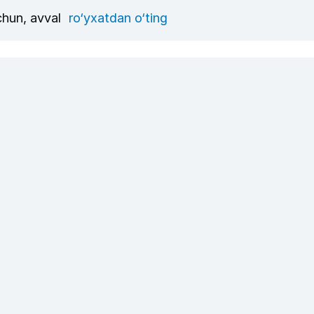
uchun, avval
ro‘yxatdan o‘ting