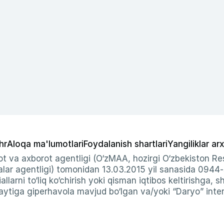
hr
Aloqa ma'lumotlari
Foydalanish shartlari
Yangiliklar arx
t va axborot agentligi (O‘zMAA, hozirgi O‘zbekiston Res
ar agentligi) tomonidan 13.03.2015 yil sanasida 0944
allarni to‘liq ko‘chirish yoki qisman iqtibos keltirishga, 
ytiga giperhavola mavjud bo‘lgan va/yoki “Daryo” intern