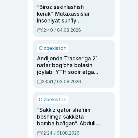
“Biroz sekinlashish
kerak”. Mutaxassislar
insoniyat sun’iy
intellektni boshqara
12:40 / 04.08.2026
olmay qolishidan xavotir
bildirdi
O‘zbekiston
Andijonda Tracker’ga 21
nafar bog‘cha bolasini
joylab, YTH sodir etgan
ayolga sud hukmi o‘qildi
23:41 / 03.08.2026
O‘zbekiston
“Sakkiz qator she’rim
boshimga sakkizta
bomba bo‘lgan”. Abdulla
Oripovni siyosiy
12:24 / 01.08.2026
ayblovlardan asrab