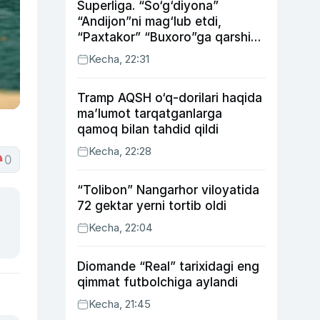
Superliga. “So‘g‘diyona”
“Andijon”ni mag‘lub etdi,
“Paxtakor” “Buxoro”ga qarshi
bahsda g‘alabani qo‘ldan
Kecha, 22:31
chiqardi
Tramp AQSH o‘q-dorilari haqida
ma’lumot tarqatganlarga
qamoq bilan tahdid qildi
Kecha, 22:28
0
“Tolibon” Nangarhor viloyatida
72 gektar yerni tortib oldi
Kecha, 22:04
Diomande “Real” tarixidagi eng
qimmat futbolchiga aylandi
Kecha, 21:45