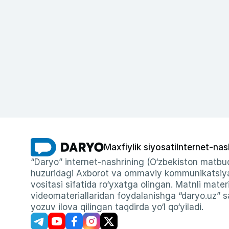
Maxfiylik siyosati
Internet-nas
“Daryo” internet-nashrining (O‘zbekiston matbuo
huzuridagi Axborot va ommaviy kommunikatsiyal
vositasi sifatida ro‘yxatga olingan. Matnli materi
videomateriallaridan foydalanishga “daryo.uz” sa
yozuv ilova qilingan taqdirda yo‘l qo‘yiladi.