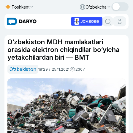
Toshkent
O‘zbekcha
O‘zbekiston MDH mamlakatlari
orasida elektron chiqindilar bo‘yicha
yetakchilardan biri — BMT
O‘zbekiston
18:29 / 25.11.2021
2307