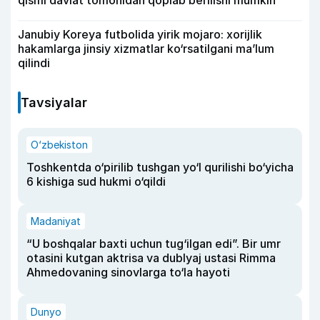
Janubiy Koreya futbolida yirik mojaro: xorijlik
hakamlarga jinsiy xizmatlar ko‘rsatilgani ma’lum
qilindi
Tavsiyalar
O‘zbekiston
Toshkentda o‘pirilib tushgan yo‘l qurilishi bo‘yicha
6 kishiga sud hukmi o‘qildi
Madaniyat
“U boshqalar baxti uchun tug‘ilgan edi”. Bir umr
otasini kutgan aktrisa va dublyaj ustasi Rimma
Ahmedovaning sinovlarga to‘la hayoti
Dunyo