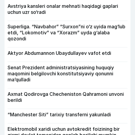
Avstriya kansleri onalar mehnati haqidagi gaplari
uchun uzr so‘radi
Superliga. “Navbahor” “Surxon”ni o‘z uyida mag‘lub
etdi, “Lokomotiv” va “Xorazm” uyda g‘alaba
qozondi
Aktyor Abdu­mannon Ubaydullayev vafot etdi
Senat Prezident administratsiyasining huquqiy
maqomini belgilovchi konstitutsiyaviy qonunni
ma’qulladi
Axmat Qodirovga Checheniston Qahramoni unvoni
berildi
“Manchester Siti” tarixiy transferni yakunladi
Elektromobil xaridi uchun avtokredit foizining bir
qismi davlat tomonidan qoplab berilishi mumkin