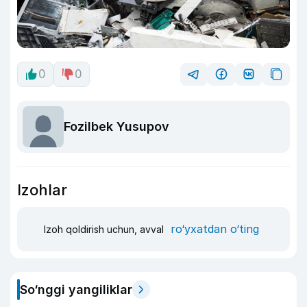
0
0
Fozilbek Yusupov
Izohlar
ro‘yxatdan o‘ting
Izoh qoldirish uchun, avval
So‘nggi yangiliklar