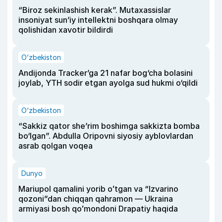
“Biroz sekinlashish kerak”. Mutaxassislar
insoniyat sun’iy intellektni boshqara olmay
qolishidan xavotir bildirdi
O‘zbekiston
Andijonda Tracker’ga 21 nafar bog‘cha bolasini
joylab, YTH sodir etgan ayolga sud hukmi o‘qildi
O‘zbekiston
“Sakkiz qator she’rim boshimga sakkizta bomba
bo‘lgan”. Abdulla Oripovni siyosiy ayblovlardan
asrab qolgan voqea
Dunyo
Mariupol qamalini yorib oʻtgan va “Izvarino
qozoni”dan chiqqan qahramon — Ukraina
armiyasi bosh qoʻmondoni Drapatiy haqida