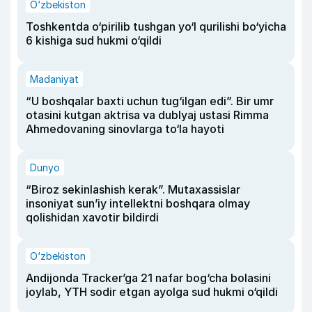
O‘zbekiston
Toshkentda o‘pirilib tushgan yo‘l qurilishi bo‘yicha
6 kishiga sud hukmi o‘qildi
Madaniyat
“U boshqalar baxti uchun tug‘ilgan edi”. Bir umr
otasini kutgan aktrisa va dublyaj ustasi Rimma
Ahmedovaning sinovlarga to‘la hayoti
Dunyo
“Biroz sekinlashish kerak”. Mutaxassislar
insoniyat sun’iy intellektni boshqara olmay
qolishidan xavotir bildirdi
O‘zbekiston
Andijonda Tracker’ga 21 nafar bog‘cha bolasini
joylab, YTH sodir etgan ayolga sud hukmi o‘qildi