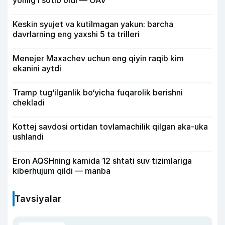
yonilg‘i sotib oldi — OAV
Keskin syujet va kutilmagan yakun: barcha
davrlarning eng yaxshi 5 ta trilleri
Menejer Maxachev uchun eng qiyin raqib kim
ekanini aytdi
Tramp tug‘ilganlik bo‘yicha fuqarolik berishni
chekladi
Kottej savdosi ortidan tovlamachilik qilgan aka-uka
ushlandi
Eron AQSHning kamida 12 shtati suv tizimlariga
kiberhujum qildi — manba
Tavsiyalar