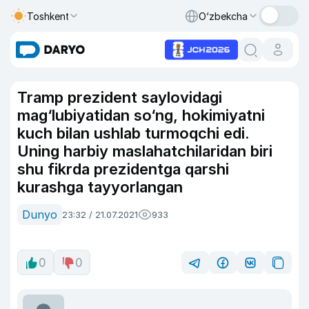
Toshkent
O‘zbekcha
Tramp prezident saylovidagi
mag‘lubiyatidan so‘ng, hokimiyatni
kuch bilan ushlab turmoqchi edi.
Uning harbiy maslahatchilaridan biri
shu fikrda prezidentga qarshi
kurashga tayyorlangan
Dunyo
23:32 / 21.07.2021
933
0
0