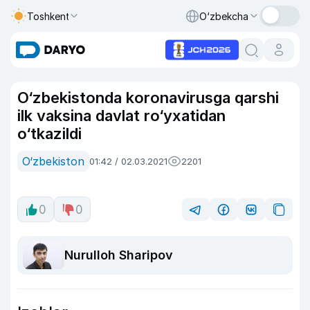
Toshkent
O‘zbekcha
O‘zbekistonda koronavirusga qarshi
ilk vaksina davlat ro‘yxatidan
o‘tkazildi
O‘zbekiston
01:42 / 02.03.2021
2201
0
0
Nurulloh Sharipov