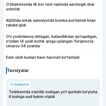
O‘zbekistonda ilk bor test rejimida aerologik shar
uchirildi
AQSHda erkak samolyotda bomba portlatish bilan
tahdid qildi
O‘n yoshidanoq ishlagan, balandlikdan qo‘rqadigan,
o‘zidan 14 yosh kichik qizga uylangan Yorqinxo‘ja
Umarov 34 yoshda
Dam olish kunlari havo harorati ko‘tariladi
Tavsiyalar
O‘zbekiston
Toshkentda o‘pirilib tushgan yo‘l qurilishi bo‘yicha
6 kishiga sud hukmi o‘qildi