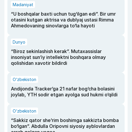
Madaniyat
“U boshqalar baxti uchun tug‘ilgan edi”. Bir umr
otasini kutgan aktrisa va dublyaj ustasi Rimma
Ahmedovaning sinovlarga to‘la hayoti
Dunyo
“Biroz sekinlashish kerak”. Mutaxassislar
insoniyat sun’iy intellektni boshqara olmay
qolishidan xavotir bildirdi
O‘zbekiston
Andijonda Tracker’ga 21 nafar bog‘cha bolasini
joylab, YTH sodir etgan ayolga sud hukmi o‘qildi
O‘zbekiston
“Sakkiz qator she’rim boshimga sakkizta bomba
bo‘lgan”. Abdulla Oripovni siyosiy ayblovlardan
asrab qolgan voqea