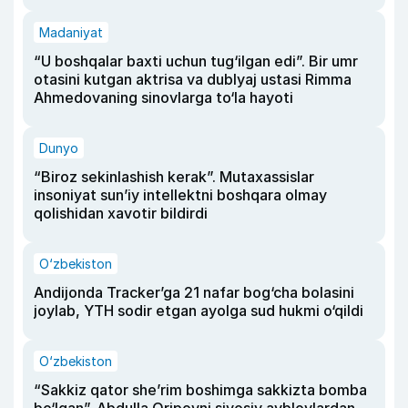
Madaniyat
“U boshqalar baxti uchun tug‘ilgan edi”. Bir umr
otasini kutgan aktrisa va dublyaj ustasi Rimma
Ahmedovaning sinovlarga to‘la hayoti
Dunyo
“Biroz sekinlashish kerak”. Mutaxassislar
insoniyat sun’iy intellektni boshqara olmay
qolishidan xavotir bildirdi
O‘zbekiston
Andijonda Tracker’ga 21 nafar bog‘cha bolasini
joylab, YTH sodir etgan ayolga sud hukmi o‘qildi
O‘zbekiston
“Sakkiz qator she’rim boshimga sakkizta bomba
bo‘lgan”. Abdulla Oripovni siyosiy ayblovlardan