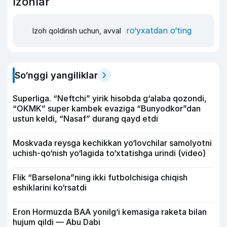
Izohlar
ro‘yxatdan o‘ting
Izoh qoldirish uchun, avval
So‘nggi yangiliklar
Superliga. “Neftchi” yirik hisobda g‘alaba qozondi,
“OKMK” super kambek evaziga “Bunyodkor”dan
ustun keldi, “Nasaf” durang qayd etdi
Moskvada reysga kechikkan yo‘lovchilar samolyotni
uchish-qo‘nish yo‘lagida to‘xtatishga urindi (video)
Flik “Barselona”ning ikki futbolchisiga chiqish
eshiklarini ko‘rsatdi
Eron Hormuzda BAA yonilg‘i kemasiga raketa bilan
hujum qildi — Abu Dabi