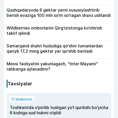
Qashqadaryoda 6 gektar yerni xususiylashtirib
berish evaziga 100 mln so‘m so‘ragan shaxs ushlandi
Wildberries omborlarini Qirg‘izistonga ko‘chirish
taklif qilindi
Samarqand shahri hududiga qo‘shni tumanlardan
qariyb 17,2 ming gektar yer qo‘shib beriladi
Messi faoliyatini yakunlagach, “Inter Mayami”
rahbariga aylanadimi?
Tavsiyalar
O‘zbekiston
Toshkentda o‘pirilib tushgan yo‘l qurilishi bo‘yicha
6 kishiga sud hukmi o‘qildi