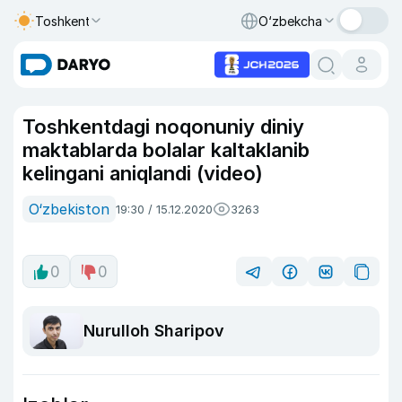
Toshkent
O‘zbekcha
Toshkentdagi noqonuniy diniy
maktablarda bolalar kaltaklanib
kelingani aniqlandi (video)
O‘zbekiston
19:30 / 15.12.2020
3263
0
0
Nurulloh Sharipov