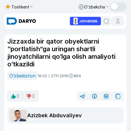
Toshkent
O‘zbekcha
Jizzaxda bir qator obyektlarni
“portlatish”ga uringan shartli
jinoyatchilarni qo‘lga olish amaliyoti
o‘tkazildi
O‘zbekiston
16:22 / 27.11.2019
864
0
0
Azizbek Abduvaliyev