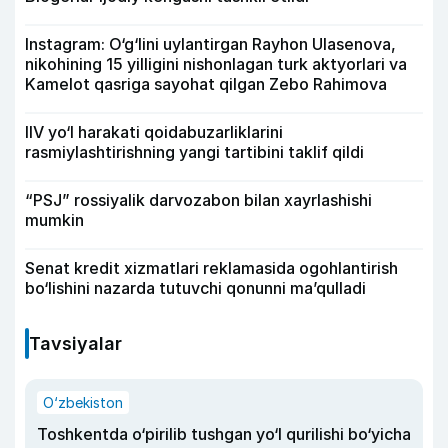
Instagram: O‘g‘lini uylantirgan Rayhon Ulasenova,
nikohining 15 yilligini nishonlagan turk aktyorlari va
Kamelot qasriga sayohat qilgan Zebo Rahimova
IIV yo‘l harakati qoidabuzarliklarini
rasmiylashtirishning yangi tartibini taklif qildi
“PSJ” rossiyalik darvozabon bilan xayrlashishi
mumkin
Senat kredit xizmatlari reklamasida ogohlantirish
bo‘lishini nazarda tutuvchi qonunni ma’qulladi
Tavsiyalar
O‘zbekiston
Toshkentda o‘pirilib tushgan yo‘l qurilishi bo‘yicha