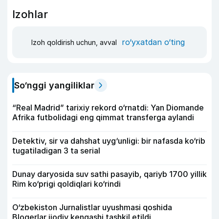
Izohlar
ro‘yxatdan o‘ting
Izoh qoldirish uchun, avval
So‘nggi yangiliklar
“Real Madrid” tarixiy rekord o‘rnatdi: Yan Diomande
Afrika futbolidagi eng qimmat transferga aylandi
Detektiv, sir va dahshat uyg‘unligi: bir nafasda ko‘rib
tugatiladigan 3 ta serial
Dunay daryosida suv sathi pasayib, qariyb 1700 yillik
Rim ko‘prigi qoldiqlari ko‘rindi
O‘zbekiston Jurnalistlar uyushmasi qoshida
Blogerlar ijodiy kengashi tashkil etildi