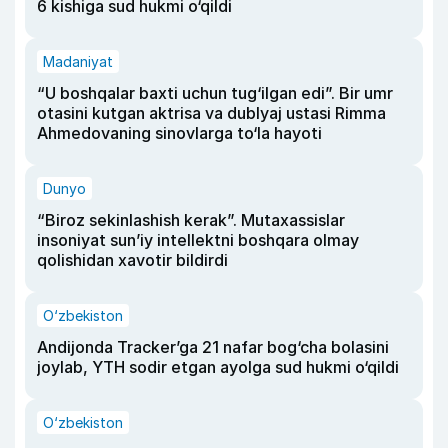
6 kishiga sud hukmi o‘qildi
Madaniyat
“U boshqalar baxti uchun tug‘ilgan edi”. Bir umr
otasini kutgan aktrisa va dublyaj ustasi Rimma
Ahmedovaning sinovlarga to‘la hayoti
Dunyo
“Biroz sekinlashish kerak”. Mutaxassislar
insoniyat sun’iy intellektni boshqara olmay
qolishidan xavotir bildirdi
O‘zbekiston
Andijonda Tracker’ga 21 nafar bog‘cha bolasini
joylab, YTH sodir etgan ayolga sud hukmi o‘qildi
O‘zbekiston