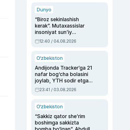
sinovlarga to‘la hayoti
Dunyo
“Biroz sekinlashish
kerak”. Mutaxassislar
insoniyat sun’iy
intellektni boshqara
12:40 / 04.08.2026
olmay qolishidan xavotir
bildirdi
O‘zbekiston
Andijonda Tracker’ga 21
nafar bog‘cha bolasini
joylab, YTH sodir etgan
ayolga sud hukmi o‘qildi
23:41 / 03.08.2026
O‘zbekiston
“Sakkiz qator she’rim
boshimga sakkizta
bomba bo‘lgan”. Abdulla