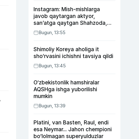
Instagram: Mish-mishlarga
javob qaytargan aktyor,
san’atga qaytgan Shahzoda,
yo‘lga asfalt yotqizgan
Bugun, 13:55
Jahongir Otajonov
Shimoliy Koreya aholiga it
sho‘rvasini ichishni tavsiya qildi
Bugun, 13:45
O‘zbekistonlik hamshiralar
AQSHga ishga yuborilishi
mumkin
?
Bugun, 13:39
Platini, van Basten, Raul, endi
esa Neymar... Jahon chempioni
bo‘lolmagan superyulduzlar