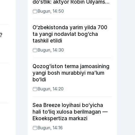
do‘stlik: aktyor Robin Uilyams
haqida ko‘pchilik bilmaydigan
Bugun, 14:50
faktlar
O‘zbekistonda yarim yilda 700
ta yangi nodavlat bog‘cha
?
tashkil etildi
Bugun, 14:30
Qozog‘iston terma jamoasining
yangi bosh murabbiyi ma’lum
bo‘ldi
Bugun, 14:20
Sea Breeze loyihasi bo‘yicha
hali to‘liq xulosa berilmagan —
Ekoekspertiza markazi
Bugun, 14:16