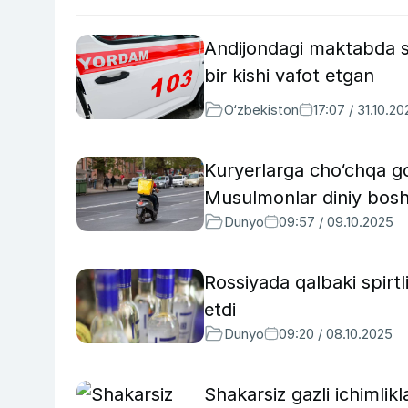
Andijondagi maktabda spir
bir kishi vafot etgan
O‘zbekiston
17:07 / 31.10.20
Kuryerlarga cho‘chqa go
Musulmonlar diniy bos
Dunyo
09:57 / 09.10.2025
Rossiyada qalbaki spirtl
etdi
Dunyo
09:20 / 08.10.2025
Shakarsiz gazli ichimlikl