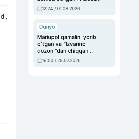
Oripovni siyosiy
12:24 / 01.08.2026
ayblovlardan asrab
di,
qolgan voqea
Dunyo
Mariupol qamalini yorib
oʻtgan va “Izvarino
qozoni”dan chiqqan
qahramon — Ukraina
19:50 / 29.07.2026
armiyasi bosh
qoʻmondoni Drapatiy
haqida
t