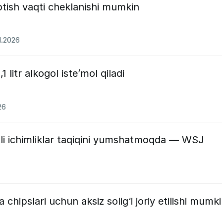
sotish vaqti cheklanishi mumkin
1.2026
,1 litr alkogol iste’mol qiladi
26
tli ichimliklar taqiqini yumshatmoqda — WSJ
chipslari uchun aksiz solig‘i joriy etilishi mumk