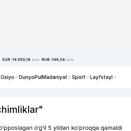
EUR :
RUB :
14 053,18
146,54
so'm
so'm
 Osiyo
Dunyo
Pul
Madaniyat
Sport
Layfstayl
chimliklar"
pposlagan o‘g‘il 5 yildan ko‘proqqa qamaldi