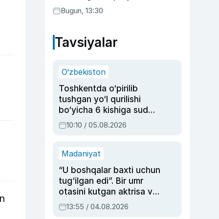
Bugun, 13:30
Tavsiyalar
O‘zbekiston
Toshkentda o‘pirilib
tushgan yo‘l qurilishi
bo‘yicha 6 kishiga sud
hukmi o‘qildi
10:10 / 05.08.2026
Madaniyat
“U boshqalar baxti uchun
tug‘ilgan edi”. Bir umr
otasini kutgan aktrisa va
in
dublyaj ustasi Rimma
13:55 / 04.08.2026
Ahmedovaning