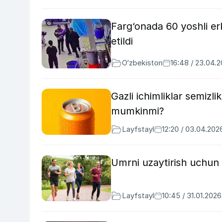
Farg‘onada 60 yoshli erk
etildi
O‘zbekiston
16:48 / 23.04.
Gazli ichimliklar semiz
mumkinmi?
Layfstayl
12:20 / 03.04.202
Umrni uzaytirish uchun 
Layfstayl
10:45 / 31.01.2026