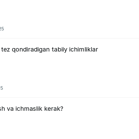
25
ez qondiradigan tabiiy ichimliklar
25
sh va ichmaslik kerak?