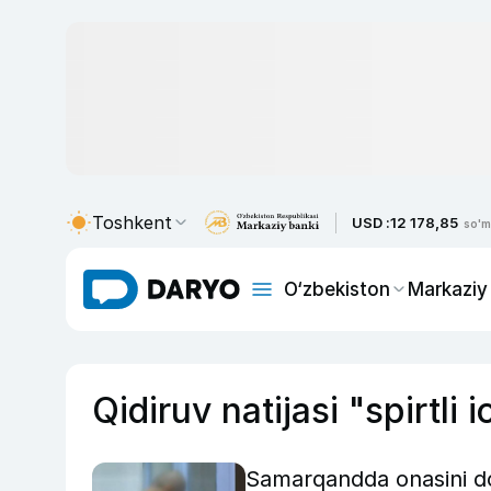
Toshkent
USD :
12 178,85
so'm
O‘zbekiston
Markaziy
Qidiruv natijasi "spirtli i
Samarqandda onasini do‘