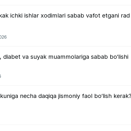
ak ichki ishlar xodimlari sabab vafot etgani rad
2026
lik, diabet va suyak muammolariga sabab bo‘lishi
6
kuniga necha daqiqa jismoniy faol bo‘lish kerak