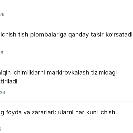
026
ichish tish plombalariga qanday ta’sir ko‘rsatadi
26
qin ichimliklarni markirovkalash tizimidagi
iriladi
026
g foyda va zararlari: ularni har kuni ichish
6