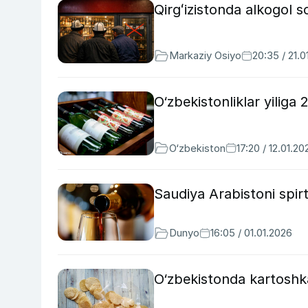
Qirgʻizistonda alkogol 
Markaziy Osiyo
20:35 / 21.0
O‘zbekistonliklar yiliga 2
O‘zbekiston
17:20 / 12.01.20
Saudiya Arabistoni spir
Dunyo
16:05 / 01.01.2026
O‘zbekistonda kartoshka 