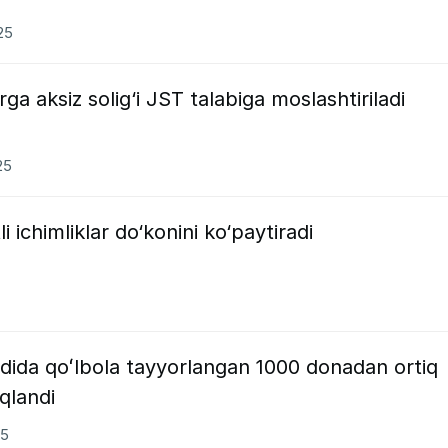
25
ga aksiz solig‘i JST talabiga moslashtiriladi
25
i ichimliklar do‘konini ko‘paytiradi
dida qoʻlbola tayyorlangan 1000 donadan ortiq
qlandi
25