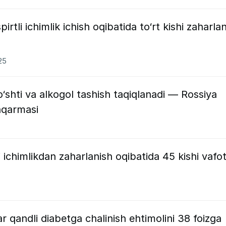
tli ichimlik ichish oqibatida to‘rt kishi zaharlan
25
‘shti va alkogol tashish taqiqlanadi — Rossiya
hqarmasi
i ichimlikdan zaharlanish oqibatida 45 kishi vafo
ar qandli diabetga chalinish ehtimolini 38 foizga