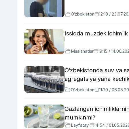
O‘zbekiston
12:18 / 23.07.2
Issiqda muzdek ichimlik 
Maslahatlar
19:15 / 14.06.20
O‘zbekistonda suv va sal
agregatsiya yana kechikt
O‘zbekiston
11:20 / 06.05.2
Gazlangan ichimliklarnin
mumkinmi?
Layfstayl
14:54 / 01.05.202