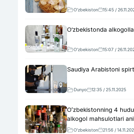
O‘zbekiston
15:45 / 26.11.20
O‘zbekistonda alkogollar
O‘zbekiston
15:07 / 26.11.20
Saudiya Arabistoni spirtl
Dunyo
12:35 / 25.11.2025
Oʻzbekistonning 4 hudu
alkogol mahsulotlari ani
O‘zbekiston
21:56 / 14.11.20