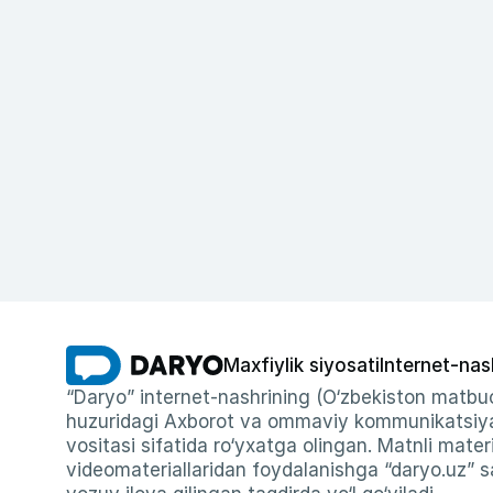
Maxfiylik siyosati
Internet-nas
“Daryo” internet-nashrining (O‘zbekiston matbuo
huzuridagi Axborot va ommaviy kommunikatsiyal
vositasi sifatida ro‘yxatga olingan. Matnli materi
videomateriallaridan foydalanishga “daryo.uz” sa