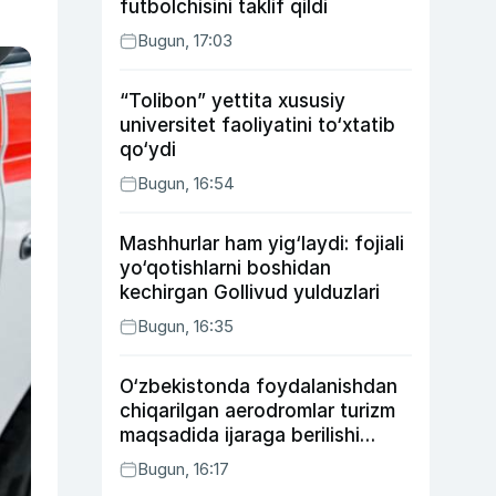
futbolchisini taklif qildi
Bugun, 17:03
“Tolibon” yettita xususiy
universitet faoliyatini to‘xtatib
qo‘ydi
Bugun, 16:54
Mashhurlar ham yig‘laydi: fojiali
yo‘qotishlarni boshidan
kechirgan Gollivud yulduzlari
Bugun, 16:35
O‘zbekistonda foydalanishdan
chiqarilgan aerodromlar turizm
maqsadida ijaraga berilishi
mumkin
Bugun, 16:17