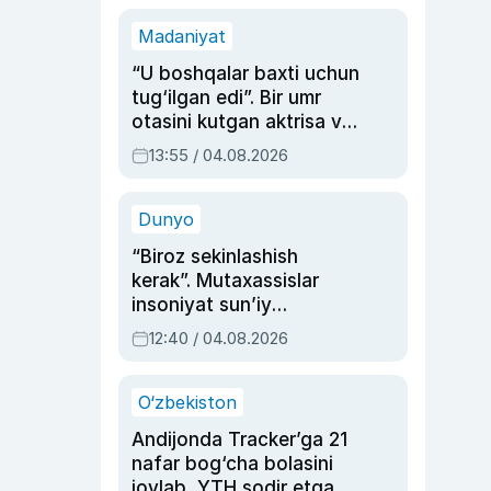
Madaniyat
“U boshqalar baxti uchun
tug‘ilgan edi”. Bir umr
otasini kutgan aktrisa va
dublyaj ustasi Rimma
13:55 / 04.08.2026
Ahmedovaning
sinovlarga to‘la hayoti
Dunyo
“Biroz sekinlashish
kerak”. Mutaxassislar
insoniyat sun’iy
intellektni boshqara
12:40 / 04.08.2026
olmay qolishidan xavotir
bildirdi
O‘zbekiston
Andijonda Tracker’ga 21
nafar bog‘cha bolasini
joylab, YTH sodir etgan