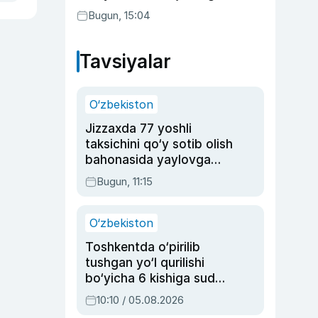
aktrisaning taqdiri qanday
Bugun, 15:04
kechdi?
Tavsiyalar
O‘zbekiston
Jizzaxda 77 yoshli
taksichini qo‘y sotib olish
bahonasida yaylovga
olib borib o‘ldirgan yigit
Bugun, 11:15
20 yilga qamaldi
O‘zbekiston
Toshkentda o‘pirilib
tushgan yo‘l qurilishi
bo‘yicha 6 kishiga sud
hukmi o‘qildi
10:10 / 05.08.2026