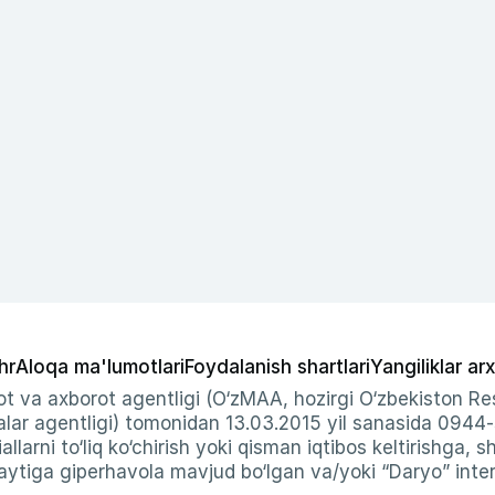
hr
Aloqa ma'lumotlari
Foydalanish shartlari
Yangiliklar arx
t va axborot agentligi (O‘zMAA, hozirgi O‘zbekiston Res
ar agentligi) tomonidan 13.03.2015 yil sanasida 0944
allarni to‘liq ko‘chirish yoki qisman iqtibos keltirishga, 
ytiga giperhavola mavjud bo‘lgan va/yoki “Daryo” intern