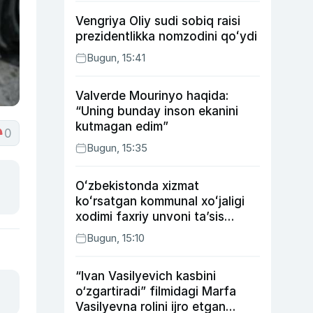
Vengriya Oliy sudi sobiq raisi
prezidentlikka nomzodini qoʻydi
Bugun, 15:41
Valverde Mourinyo haqida:
“Uning bunday inson ekanini
kutmagan edim”
0
Bugun, 15:35
Oʻzbekistonda xizmat
koʻrsatgan kommunal xoʻjaligi
xodimi faxriy unvoni taʼsis
etilishi mumkin
Bugun, 15:10
“Ivan Vasilyevich kasbini
o‘zgartiradi” filmidagi Marfa
Vasilyevna rolini ijro etgan