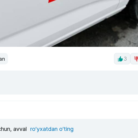
an
3
uchun, avval
ro‘yxatdan o‘ting