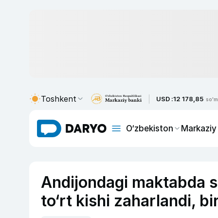
Toshkent
USD :
12 178,85
so'm
O‘zbekiston
Markaziy
Andijondagi maktabda spi
to‘rt kishi zaharlandi, bi