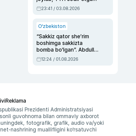
ayolga sud hukmi o‘qildi
23:41 / 03.08.2026
O‘zbekiston
“Sakkiz qator she’rim
boshimga sakkizta
bomba bo‘lgan”. Abdulla
Oripovni siyosiy
12:24 / 01.08.2026
ayblovlardan asrab
qolgan voqea
ivi
Reklama
publikasi Prezidenti Administratsiyasi
-sonli guvohnoma bilan ommaviy axborot
shuningdek, fotografik, grafik, audio va/yoki
et-nashrining muallifligini ko‘rsatuvchi