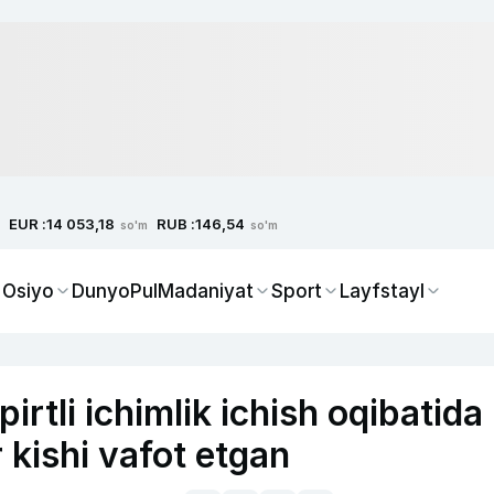
EUR :
RUB :
14 053,18
146,54
so'm
so'm
 Osiyo
Dunyo
Pul
Madaniyat
Sport
Layfstayl
rtli ichimlik ichish oqibatida
r kishi vafot etgan