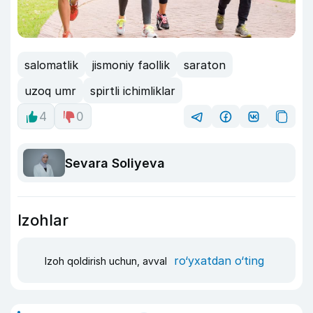
salomatlik
jismoniy faollik
saraton
uzoq umr
spirtli ichimliklar
4
0
Sevara Soliyeva
Izohlar
ro‘yxatdan o‘ting
Izoh qoldirish uchun, avval