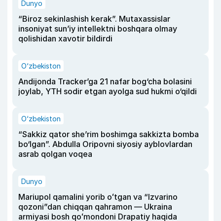
Dunyo
“Biroz sekinlashish kerak”. Mutaxassislar
insoniyat sun’iy intellektni boshqara olmay
qolishidan xavotir bildirdi
O‘zbekiston
Andijonda Tracker’ga 21 nafar bog‘cha bolasini
joylab, YTH sodir etgan ayolga sud hukmi o‘qildi
O‘zbekiston
“Sakkiz qator she’rim boshimga sakkizta bomba
bo‘lgan”. Abdulla Oripovni siyosiy ayblovlardan
asrab qolgan voqea
Dunyo
Mariupol qamalini yorib oʻtgan va “Izvarino
qozoni”dan chiqqan qahramon — Ukraina
armiyasi bosh qoʻmondoni Drapatiy haqida