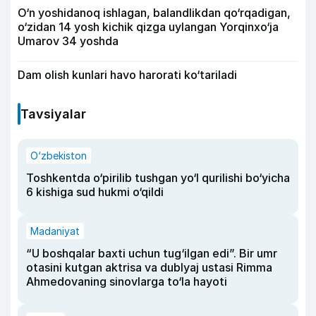
O‘n yoshidanoq ishlagan, balandlikdan qo‘rqadigan,
o‘zidan 14 yosh kichik qizga uylangan Yorqinxo‘ja
Umarov 34 yoshda
Dam olish kunlari havo harorati ko‘tariladi
Tavsiyalar
O‘zbekiston
Toshkentda o‘pirilib tushgan yo‘l qurilishi bo‘yicha
6 kishiga sud hukmi o‘qildi
Madaniyat
“U boshqalar baxti uchun tug‘ilgan edi”. Bir umr
otasini kutgan aktrisa va dublyaj ustasi Rimma
Ahmedovaning sinovlarga to‘la hayoti