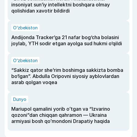
insoniyat sun’iy intellektni boshqara olmay
qolishidan xavotir bildirdi
O‘zbekiston
Andijonda Tracker’ga 21 nafar bog‘cha bolasini
joylab, YTH sodir etgan ayolga sud hukmi o‘qildi
O‘zbekiston
“Sakkiz qator she’rim boshimga sakkizta bomba
bo‘lgan”. Abdulla Oripovni siyosiy ayblovlardan
asrab qolgan voqea
Dunyo
Mariupol qamalini yorib oʻtgan va “Izvarino
qozoni”dan chiqqan qahramon — Ukraina
armiyasi bosh qoʻmondoni Drapatiy haqida