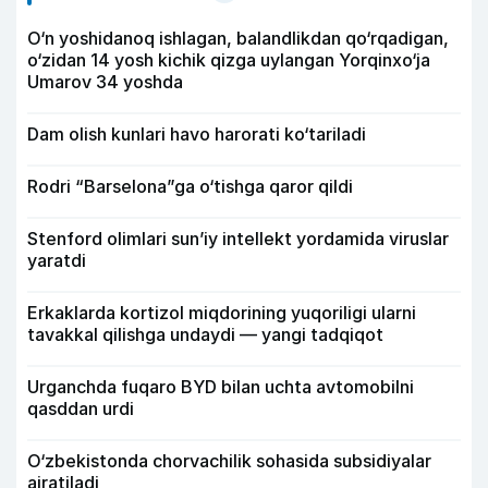
O‘n yoshidanoq ishlagan, balandlikdan qo‘rqadigan,
o‘zidan 14 yosh kichik qizga uylangan Yorqinxo‘ja
Umarov 34 yoshda
Dam olish kunlari havo harorati ko‘tariladi
Rodri “Barselona”ga o‘tishga qaror qildi
Stenford olimlari sun’iy intellekt yordamida viruslar
yaratdi
Erkaklarda kortizol miqdorining yuqoriligi ularni
tavakkal qilishga undaydi — yangi tadqiqot
Urganchda fuqaro BYD bilan uchta avtomobilni
qasddan urdi
O‘zbekistonda chorvachilik sohasida subsidiyalar
ajratiladi