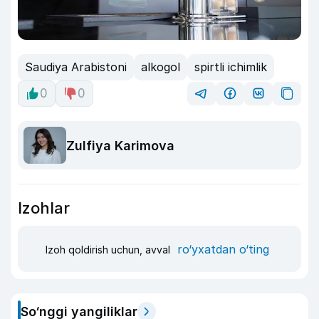
Saudiya Arabistoni
alkogol
spirtli ichimlik
0
0
Zulfiya Karimova
Izohlar
ro‘yxatdan o‘ting
Izoh qoldirish uchun, avval
So‘nggi yangiliklar