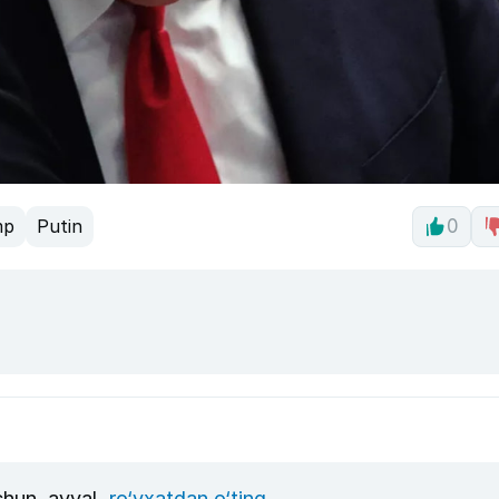
mp
Putin
0
uchun, avval
ro‘yxatdan o‘ting