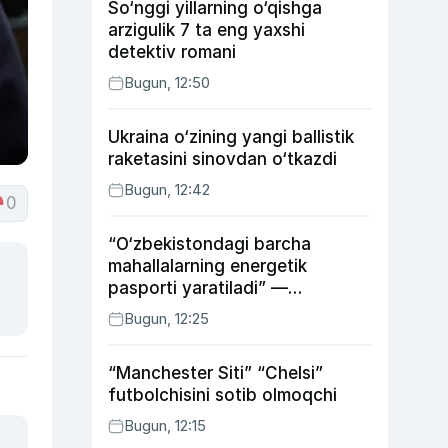
So‘nggi yillarning o‘qishga
arzigulik 7 ta eng yaxshi
detektiv romani
Bugun, 12:50
Ukraina o‘zining yangi ballistik
raketasini sinovdan o‘tkazdi
Bugun, 12:42
0
“O‘zbekistondagi barcha
mahallalarning energetik
pasporti yaratiladi” —
energetika vaziri
Bugun, 12:25
“Manchester Siti” “Chelsi”
futbolchisini sotib olmoqchi
Bugun, 12:15