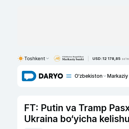
Toshkent
USD :
12 178,85
so'm
O‘zbekiston
Markaziy
FT: Putin va Tramp Pas
Ukraina bo‘yicha kelish