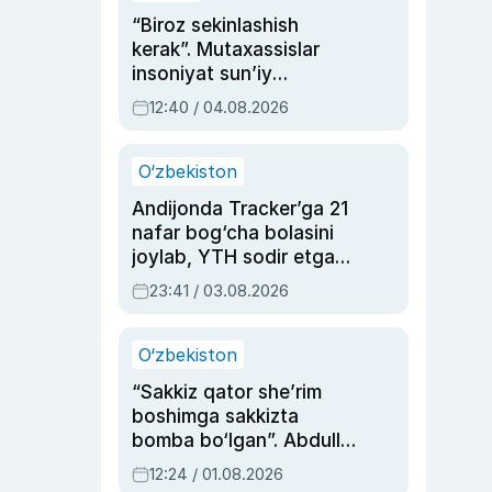
“Biroz sekinlashish
kerak”. Mutaxassislar
insoniyat sun’iy
intellektni boshqara
12:40 / 04.08.2026
olmay qolishidan xavotir
bildirdi
O‘zbekiston
Andijonda Tracker’ga 21
nafar bog‘cha bolasini
joylab, YTH sodir etgan
ayolga sud hukmi o‘qildi
23:41 / 03.08.2026
O‘zbekiston
“Sakkiz qator she’rim
boshimga sakkizta
bomba bo‘lgan”. Abdulla
Oripovni siyosiy
12:24 / 01.08.2026
ayblovlardan asrab