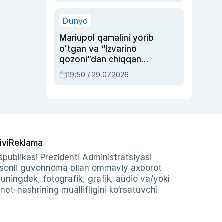
qolgan voqea
Dunyo
Mariupol qamalini yorib
oʻtgan va “Izvarino
qozoni”dan chiqqan
qahramon — Ukraina
19:50 / 29.07.2026
armiyasi bosh
qoʻmondoni Drapatiy
haqida
ivi
Reklama
publikasi Prezidenti Administratsiyasi
-sonli guvohnoma bilan ommaviy axborot
shuningdek, fotografik, grafik, audio va/yoki
et-nashrining muallifligini ko‘rsatuvchi