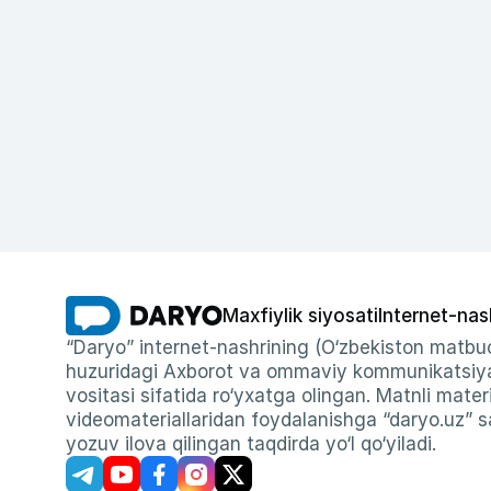
Maxfiylik siyosati
Internet-nas
“Daryo” internet-nashrining (O‘zbekiston matbuo
huzuridagi Axborot va ommaviy kommunikatsiyal
vositasi sifatida ro‘yxatga olingan. Matnli materi
videomateriallaridan foydalanishga “daryo.uz” sa
yozuv ilova qilingan taqdirda yo‘l qo‘yiladi.