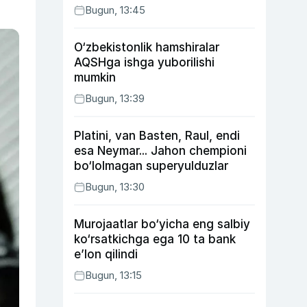
Bugun, 13:45
O‘zbekistonlik hamshiralar
AQSHga ishga yuborilishi
mumkin
Bugun, 13:39
Platini, van Basten, Raul, endi
esa Neymar... Jahon chempioni
bo‘lolmagan superyulduzlar
Bugun, 13:30
Murojaatlar bo‘yicha eng salbiy
ko‘rsatkichga ega 10 ta bank
e’lon qilindi
Bugun, 13:15