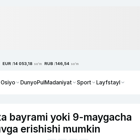
EUR :
RUB :
14 053,18
146,54
so'm
so'm
 Osiyo
Dunyo
Pul
Madaniyat
Sport
Layfstayl
xa bayrami yoki 9-maygacha
uvga erishishi mumkin