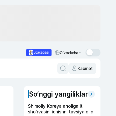
O‘zbekcha
Kabinet
So‘nggi yangiliklar
Shimoliy Koreya aholiga it
sho‘rvasini ichishni tavsiya qildi