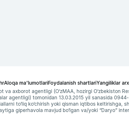
hr
Aloqa ma'lumotlari
Foydalanish shartlari
Yangiliklar arx
t va axborot agentligi (O‘zMAA, hozirgi O‘zbekiston Res
ar agentligi) tomonidan 13.03.2015 yil sanasida 0944
allarni to‘liq ko‘chirish yoki qisman iqtibos keltirishga, 
ytiga giperhavola mavjud bo‘lgan va/yoki “Daryo” intern