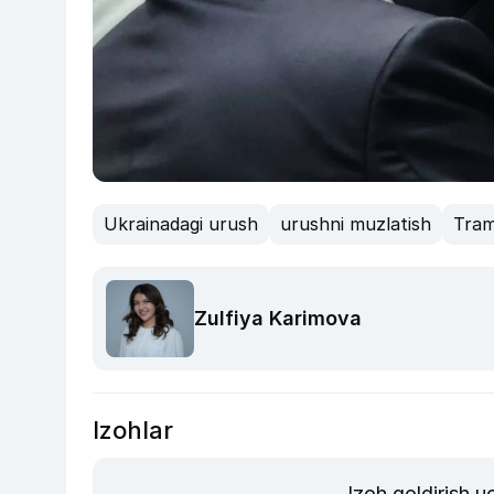
Ukrainadagi urush
urushni muzlatish
Tra
Zulfiya Karimova
Izohlar
Izoh qoldirish 