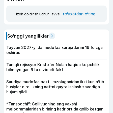
ro‘yxatdan o‘ting
Izoh qoldirish uchun, avval
So‘nggi yangiliklar
Tayvan 2027-yilda mudofaa xarajatlarini 16 foizga
oshiradi
Taniqli rejissyor Kristofer Nolan haqida ko‘pchilik
bilmaydigan 6 ta qiziqarli fakt
Saudiya mudofaa pakti imzolaganidan ikki kun o‘tib
husiylar qirollikning neftni qayta ishlash zavodiga
hujum qildi
“Tansoqchi”: Gollivudning eng yaxshi
melodramalaridan birining kadr ortida qolib ketgan