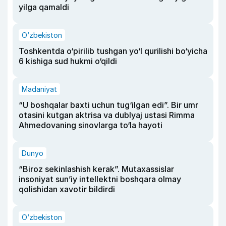
yilga qamaldi
O‘zbekiston
Toshkentda o‘pirilib tushgan yo‘l qurilishi bo‘yicha
6 kishiga sud hukmi o‘qildi
Madaniyat
“U boshqalar baxti uchun tug‘ilgan edi”. Bir umr
otasini kutgan aktrisa va dublyaj ustasi Rimma
Ahmedovaning sinovlarga to‘la hayoti
Dunyo
“Biroz sekinlashish kerak”. Mutaxassislar
insoniyat sun’iy intellektni boshqara olmay
qolishidan xavotir bildirdi
O‘zbekiston