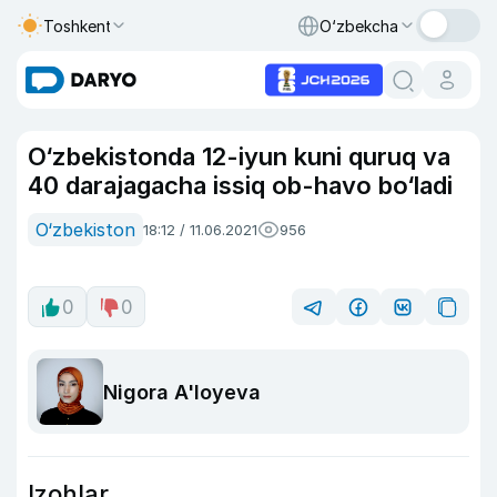
Toshkent
O‘zbekcha
O‘zbekistonda 12-iyun kuni quruq va
40 darajagacha issiq ob-havo bo‘ladi
O‘zbekiston
18:12 / 11.06.2021
956
0
0
Nigora A'loyeva
Izohlar