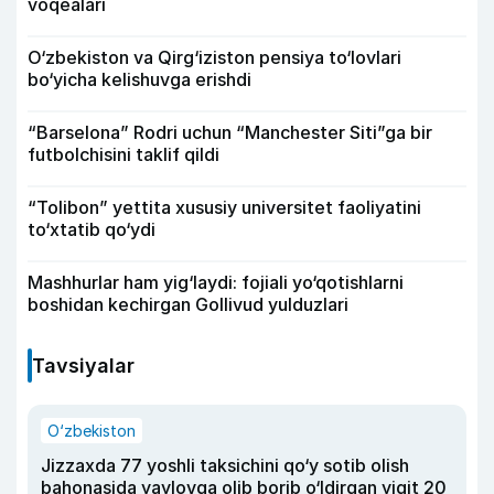
voqealari
O‘zbekiston va Qirg‘iziston pensiya to‘lovlari
bo‘yicha kelishuvga erishdi
“Barselona” Rodri uchun “Manchester Siti”ga bir
futbolchisini taklif qildi
“Tolibon” yettita xususiy universitet faoliyatini
to‘xtatib qo‘ydi
Mashhurlar ham yig‘laydi: fojiali yo‘qotishlarni
boshidan kechirgan Gollivud yulduzlari
Tavsiyalar
O‘zbekiston
Jizzaxda 77 yoshli taksichini qo‘y sotib olish
bahonasida yaylovga olib borib o‘ldirgan yigit 20