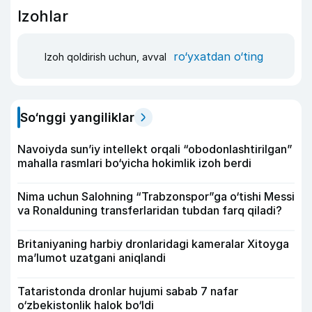
Izohlar
ro‘yxatdan o‘ting
Izoh qoldirish uchun, avval
So‘nggi yangiliklar
Navoiyda sun’iy intellekt orqali “obodonlashtirilgan”
mahalla rasmlari bo‘yicha hokimlik izoh berdi
Nima uchun Salohning “Trabzonspor”ga o‘tishi Messi
va Ronalduning transferlaridan tubdan farq qiladi?
Britaniyaning harbiy dronlaridagi kameralar Xitoyga
ma’lumot uzatgani aniqlandi
Tataristonda dronlar hujumi sabab 7 nafar
o‘zbekistonlik halok bo‘ldi