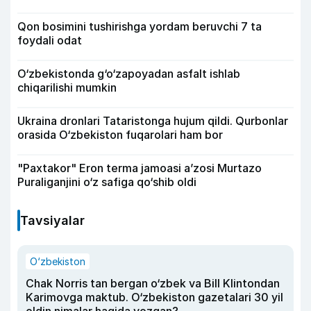
Qon bosimini tushirishga yordam beruvchi 7 ta
foydali odat
O‘zbekistonda g‘o‘zapoyadan asfalt ishlab
chiqarilishi mumkin
Ukraina dronlari Tataristonga hujum qildi. Qurbonlar
orasida O‘zbekiston fuqarolari ham bor
"Paxtakor" Eron terma jamoasi a’zosi Murtazo
Puraliganjini o‘z safiga qo‘shib oldi
Tavsiyalar
O‘zbekiston
Chak Norris tan bergan o‘zbek va Bill Klintondan
Karimovga maktub. O‘zbekiston gazetalari 30 yil