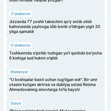
oldin nimalar haqida yozgan?
O‘zbekiston
Jizzaxda 77 yoshli taksichini qo‘y sotib olish
bahonasida yaylovga olib borib o‘ldirgan yigit 20
yilga qamaldi
O‘zbekiston
Toshkentda o‘pirilib tushgan yo‘l qurilishi bo‘yicha
6 kishiga sud hukmi o‘qildi
Madaniyat
“U boshqalar baxti uchun tug‘ilgan edi”. Bir umr
otasini kutgan aktrisa va dublyaj ustasi Rimma
Ahmedovaning sinovlarga to‘la hayoti
Dunyo