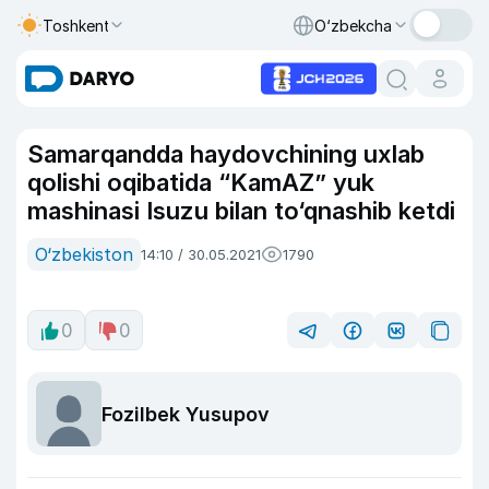
Toshkent
O‘zbekcha
Samarqandda haydovchining uxlab
qolishi oqibatida “KamAZ” yuk
mashinasi Isuzu bilan to‘qnashib ketdi
O‘zbekiston
14:10 / 30.05.2021
1790
0
0
Fozilbek Yusupov