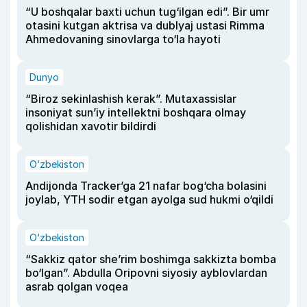
“U boshqalar baxti uchun tug‘ilgan edi”. Bir umr
otasini kutgan aktrisa va dublyaj ustasi Rimma
Ahmedovaning sinovlarga to‘la hayoti
Dunyo
“Biroz sekinlashish kerak”. Mutaxassislar
insoniyat sun’iy intellektni boshqara olmay
qolishidan xavotir bildirdi
O‘zbekiston
Andijonda Tracker’ga 21 nafar bog‘cha bolasini
joylab, YTH sodir etgan ayolga sud hukmi o‘qildi
O‘zbekiston
“Sakkiz qator she’rim boshimga sakkizta bomba
bo‘lgan”. Abdulla Oripovni siyosiy ayblovlardan
asrab qolgan voqea