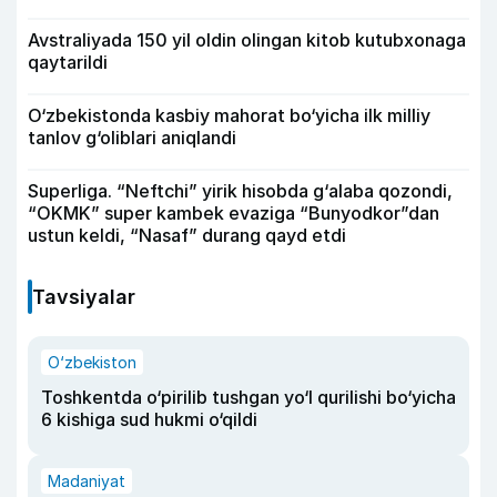
Avstraliyada 150 yil oldin olingan kitob kutubxonaga
qaytarildi
O‘zbekistonda kasbiy mahorat bo‘yicha ilk milliy
tanlov g‘oliblari aniqlandi
Superliga. “Neftchi” yirik hisobda g‘alaba qozondi,
“OKMK” super kambek evaziga “Bunyodkor”dan
ustun keldi, “Nasaf” durang qayd etdi
Tavsiyalar
O‘zbekiston
Toshkentda o‘pirilib tushgan yo‘l qurilishi bo‘yicha
6 kishiga sud hukmi o‘qildi
Madaniyat