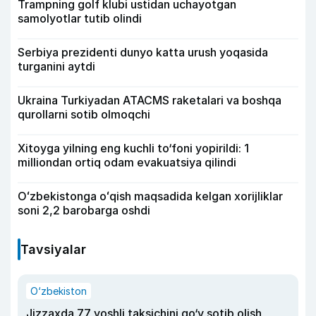
Trampning golf klubi ustidan uchayotgan
samolyotlar tutib olindi
Serbiya prezidenti dunyo katta urush yoqasida
turganini aytdi
Ukraina Turkiyadan ATACMS raketalari va boshqa
qurollarni sotib olmoqchi
Xitoyga yilning eng kuchli to‘foni yopirildi: 1
milliondan ortiq odam evakuatsiya qilindi
Oʻzbekistonga oʻqish maqsadida kelgan xorijliklar
soni 2,2 barobarga oshdi
Tavsiyalar
O‘zbekiston
Jizzaxda 77 yoshli taksichini qo‘y sotib olish