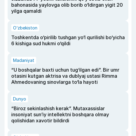
bahonasida yaylovga olib borib o‘ldirgan yigit 20
yilga qamaldi
O‘zbekiston
Toshkentda o‘pirilib tushgan yo‘l qurilishi bo‘yicha
6 kishiga sud hukmi o‘qildi
Madaniyat
“U boshqalar baxti uchun tug‘ilgan edi”. Bir umr
otasini kutgan aktrisa va dublyaj ustasi Rimma
Ahmedovaning sinovlarga to‘la hayoti
Dunyo
“Biroz sekinlashish kerak”. Mutaxassislar
insoniyat sun’iy intellektni boshqara olmay
qolishidan xavotir bildirdi