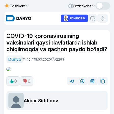
Toshkent
O‘zbekcha
COVID-19 koronavirusining
vaksinalari qaysi davlatlarda ishlab
chiqilmoqda va qachon paydo bo‘ladi?
Dunyo
11:45 / 18.03.2020
2293
0
0
Akbar Siddiqov