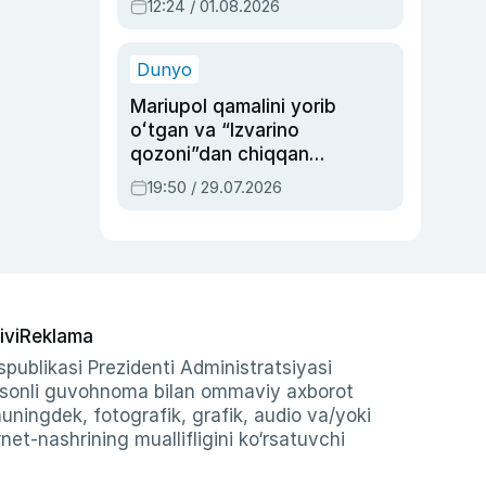
12:24 / 01.08.2026
ayblovlardan asrab
qolgan voqea
Dunyo
Mariupol qamalini yorib
oʻtgan va “Izvarino
qozoni”dan chiqqan
qahramon — Ukraina
19:50 / 29.07.2026
armiyasi bosh
qoʻmondoni Drapatiy
haqida
ivi
Reklama
publikasi Prezidenti Administratsiyasi
-sonli guvohnoma bilan ommaviy axborot
shuningdek, fotografik, grafik, audio va/yoki
et-nashrining muallifligini ko‘rsatuvchi