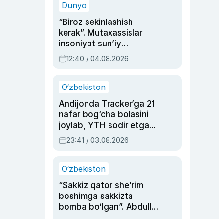
Dunyo
“Biroz sekinlashish
kerak”. Mutaxassislar
insoniyat sun’iy
intellektni boshqara
12:40 / 04.08.2026
olmay qolishidan xavotir
bildirdi
O‘zbekiston
Andijonda Tracker’ga 21
nafar bog‘cha bolasini
joylab, YTH sodir etgan
ayolga sud hukmi o‘qildi
23:41 / 03.08.2026
O‘zbekiston
“Sakkiz qator she’rim
boshimga sakkizta
bomba bo‘lgan”. Abdulla
Oripovni siyosiy