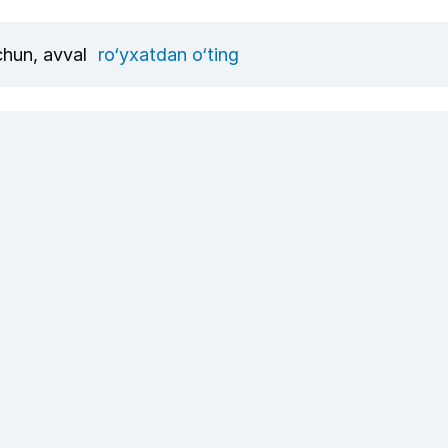
uchun, avval
ro‘yxatdan o‘ting