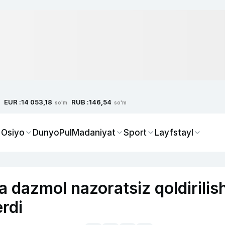
EUR :
RUB :
14 053,18
146,54
so'm
so'm
 Osiyo
Dunyo
Pul
Madaniyat
Sport
Layfstayl
dazmol nazoratsiz qoldirilish
rdi