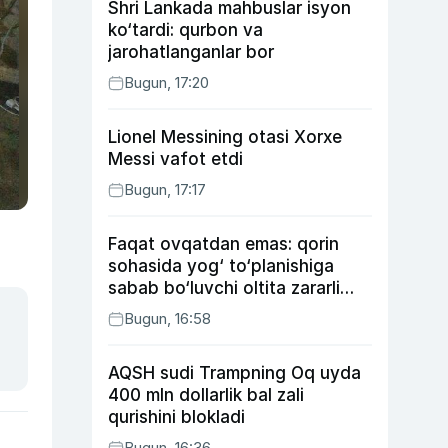
Shri Lankada mahbuslar isyon
ko‘tardi: qurbon va
jarohatlanganlar bor
Bugun, 17:20
Lionel Messining otasi Xorxe
Messi vafot etdi
Bugun, 17:17
Faqat ovqatdan emas: qorin
sohasida yog‘ to‘planishiga
sabab bo‘luvchi oltita zararli
odat
Bugun, 16:58
AQSH sudi Trampning Oq uyda
400 mln dollarlik bal zali
qurishini blokladi
Bugun, 16:36