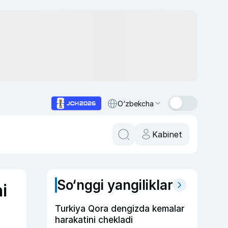
O‘zbekcha
Kabinet
So‘nggi yangiliklar
i
Turkiya Qora dengizda kemalar
harakatini chekladi