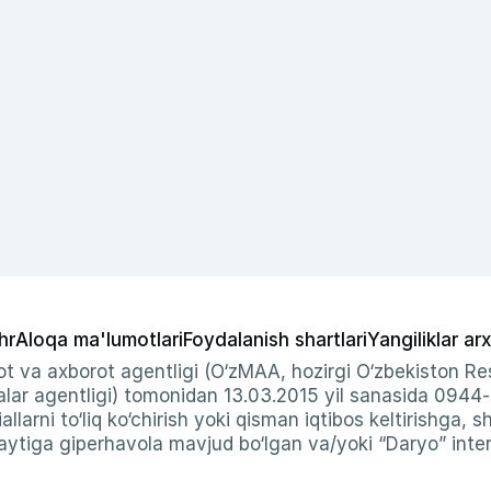
hr
Aloqa ma'lumotlari
Foydalanish shartlari
Yangiliklar arx
t va axborot agentligi (O‘zMAA, hozirgi O‘zbekiston Res
ar agentligi) tomonidan 13.03.2015 yil sanasida 0944
allarni to‘liq ko‘chirish yoki qisman iqtibos keltirishga, 
ytiga giperhavola mavjud bo‘lgan va/yoki “Daryo” intern