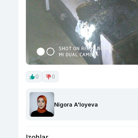
0
0
Nigora A'loyeva
Izohlar