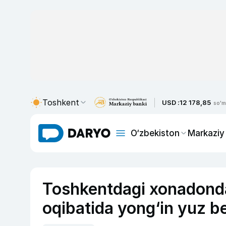
Toshkent
USD :
12 178,85
so'm
O‘zbekiston
Markaziy
Toshkentdagi xonadonda 
oqibatida yong‘in yuz be