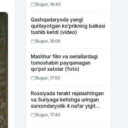
Bugun, 18:45
Qashqadaryoda yangi
qurilayotgan ko‘prikning balkasi
tushib ketdi (video)
Bugun, 18:06
Mashhur film va seriallardagi
tomoshabin payqamagan
qo‘pol xatolar (foto)
Bugun, 17:55
Rossiyada terakt rejalashtirgan
va Suriyaga ketishga uringan
surxondaryolik 4 nafar yigit
qamaldi
Bugun, 17:40