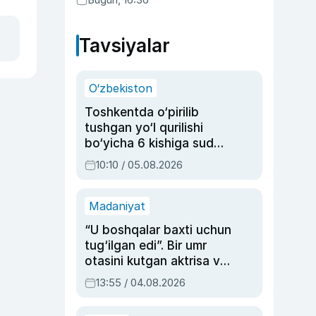
Tavsiyalar
O‘zbekiston
Toshkentda o‘pirilib
tushgan yo‘l qurilishi
bo‘yicha 6 kishiga sud
hukmi o‘qildi
10:10 / 05.08.2026
Madaniyat
“U boshqalar baxti uchun
tug‘ilgan edi”. Bir umr
otasini kutgan aktrisa va
dublyaj ustasi Rimma
13:55 / 04.08.2026
Ahmedovaning
sinovlarga to‘la hayoti