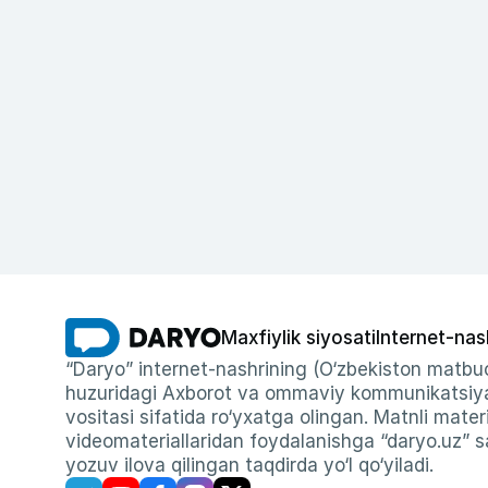
Maxfiylik siyosati
Internet-nas
“Daryo” internet-nashrining (O‘zbekiston matbuo
huzuridagi Axborot va ommaviy kommunikatsiyal
vositasi sifatida ro‘yxatga olingan. Matnli materi
videomateriallaridan foydalanishga “daryo.uz” sa
yozuv ilova qilingan taqdirda yo‘l qo‘yiladi.