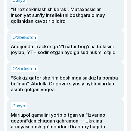
Dunyo
“Biroz sekinlashish kerak”. Mutaxassislar
insoniyat sun’iy intellektni boshqara olmay
qolishidan xavotir bildirdi
O‘zbekiston
Andijonda Tracker’ga 21 nafar bog‘cha bolasini
joylab, YTH sodir etgan ayolga sud hukmi o‘qildi
O‘zbekiston
“Sakkiz qator she’rim boshimga sakkizta bomba
bo‘lgan”. Abdulla Oripovni siyosiy ayblovlardan
asrab qolgan voqea
Dunyo
Mariupol qamalini yorib oʻtgan va “Izvarino
qozoni”dan chiqqan qahramon — Ukraina
armiyasi bosh qoʻmondoni Drapatiy haqida