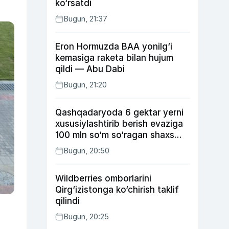
ko‘rsatdi
Bugun, 21:37
Eron Hormuzda BAA yonilg‘i
kemasiga raketa bilan hujum
qildi — Abu Dabi
Bugun, 21:20
Qashqadaryoda 6 gektar yerni
xususiylashtirib berish evaziga
100 mln so‘m so‘ragan shaxs
ushlandi
Bugun, 20:50
Wildberries omborlarini
Qirg‘izistonga ko‘chirish taklif
qilindi
Bugun, 20:25