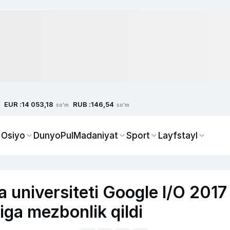
EUR :
RUB :
14 053,18
146,54
so'm
so'm
 Osiyo
Dunyo
Pul
Madaniyat
Sport
Layfstayl
a universiteti Google I/O 2017
ga mezbonlik qildi