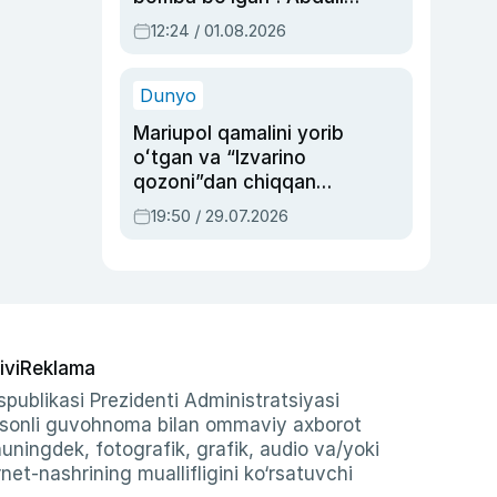
Oripovni siyosiy
12:24 / 01.08.2026
ayblovlardan asrab
qolgan voqea
Dunyo
Mariupol qamalini yorib
oʻtgan va “Izvarino
qozoni”dan chiqqan
qahramon — Ukraina
19:50 / 29.07.2026
armiyasi bosh
qoʻmondoni Drapatiy
haqida
ivi
Reklama
publikasi Prezidenti Administratsiyasi
-sonli guvohnoma bilan ommaviy axborot
shuningdek, fotografik, grafik, audio va/yoki
et-nashrining muallifligini ko‘rsatuvchi