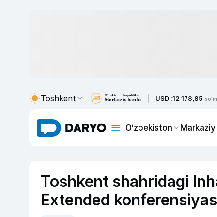
Toshkent
USD :
12 178,85
so'm
O‘zbekiston
Markaziy
Toshkent shahridagi Inh
Extended konferensiyasi