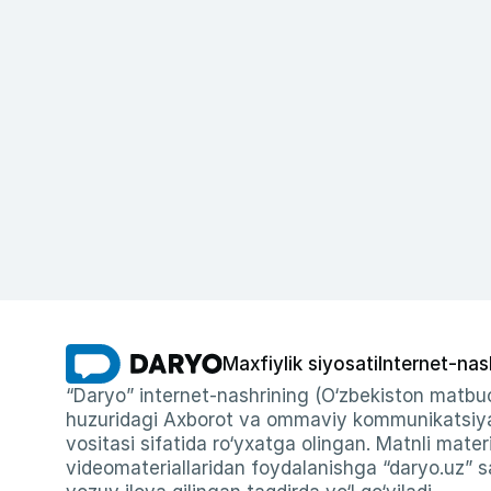
Maxfiylik siyosati
Internet-nas
“Daryo” internet-nashrining (O‘zbekiston matbuo
huzuridagi Axborot va ommaviy kommunikatsiyal
vositasi sifatida ro‘yxatga olingan. Matnli materi
videomateriallaridan foydalanishga “daryo.uz” sa