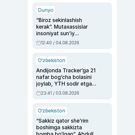
sinovlarga to‘la hayoti
Dunyo
“Biroz sekinlashish
kerak”. Mutaxassislar
insoniyat sun’iy
intellektni boshqara
12:40 / 04.08.2026
olmay qolishidan xavotir
bildirdi
O‘zbekiston
Andijonda Tracker’ga 21
nafar bog‘cha bolasini
joylab, YTH sodir etgan
ayolga sud hukmi o‘qildi
23:41 / 03.08.2026
O‘zbekiston
“Sakkiz qator she’rim
boshimga sakkizta
bomba bo‘lgan”. Abdulla