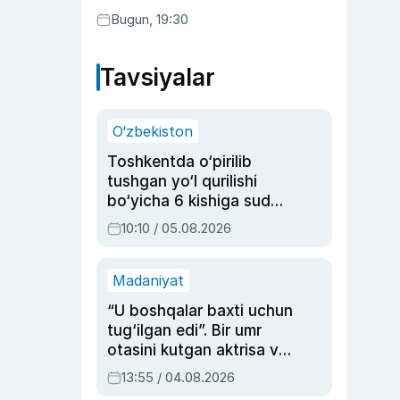
Bugun, 19:30
Tavsiyalar
O‘zbekiston
Toshkentda o‘pirilib
tushgan yo‘l qurilishi
bo‘yicha 6 kishiga sud
hukmi o‘qildi
10:10 / 05.08.2026
Madaniyat
“U boshqalar baxti uchun
tug‘ilgan edi”. Bir umr
otasini kutgan aktrisa va
dublyaj ustasi Rimma
13:55 / 04.08.2026
Ahmedovaning