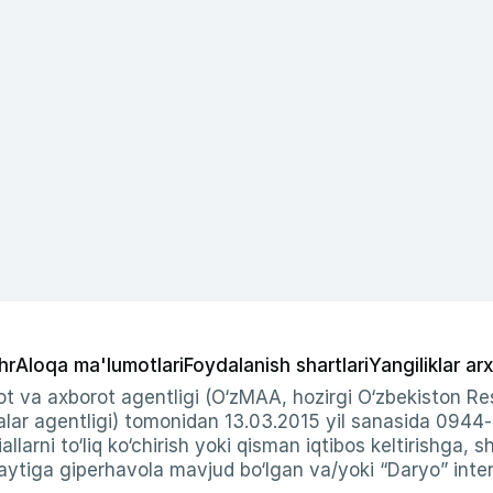
hr
Aloqa ma'lumotlari
Foydalanish shartlari
Yangiliklar arx
t va axborot agentligi (O‘zMAA, hozirgi O‘zbekiston Res
ar agentligi) tomonidan 13.03.2015 yil sanasida 0944
allarni to‘liq ko‘chirish yoki qisman iqtibos keltirishga, 
ytiga giperhavola mavjud bo‘lgan va/yoki “Daryo” intern