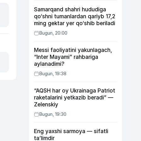
Samarqand shahri hududiga
qo‘shni tumanlardan qariyb 17,2
ming gektar yer qo‘shib beriladi
Bugun, 20:00
Messi faoliyatini yakunlagach,
“Inter Mayami” rahbariga
aylanadimi?
Bugun, 19:38
“AQSH har oy Ukrainaga Patriot
raketalarini yetkazib beradi” —
Zelenskiy
Bugun, 19:30
Eng yaxshi sarmoya — sifatli
ta’limdir