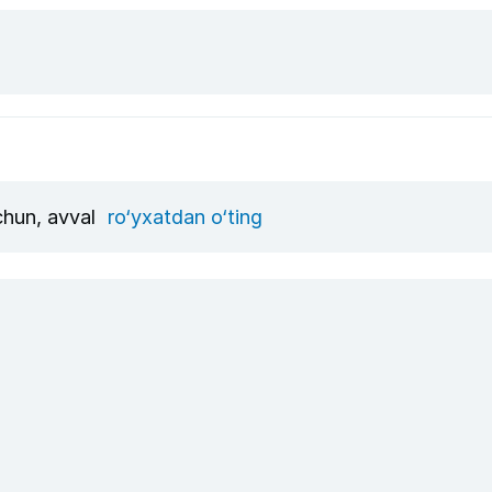
uchun, avval
ro‘yxatdan o‘ting