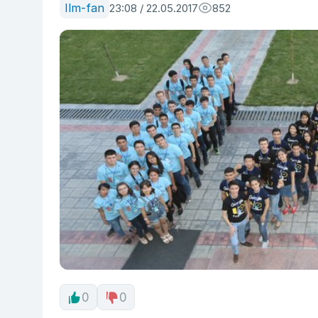
Ilm-fan
23:08 / 22.05.2017
852
0
0