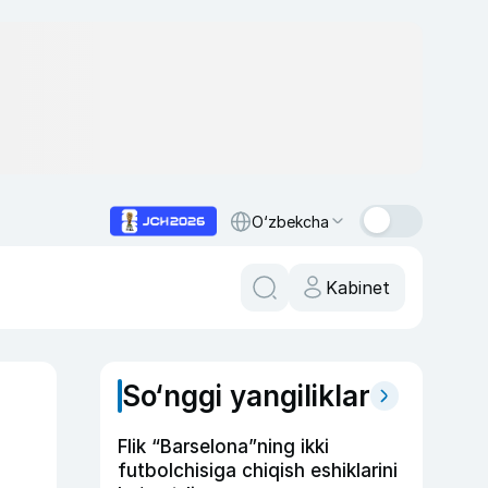
O‘zbekcha
Kabinet
So‘nggi yangiliklar
Flik “Barselona”ning ikki
futbolchisiga chiqish eshiklarini