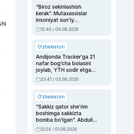
“Biroz sekinlashish
kerak”. Mutaxassislar
insoniyat sun’iy
shi
intellektni boshqara
12:40 / 04.08.2026
olmay qolishidan xavotir
bildirdi
O‘zbekiston
Andijonda Tracker’ga 21
nafar bog‘cha bolasini
joylab, YTH sodir etgan
ayolga sud hukmi o‘qildi
23:41 / 03.08.2026
O‘zbekiston
“Sakkiz qator she’rim
boshimga sakkizta
bomba bo‘lgan”. Abdulla
Oripovni siyosiy
12:24 / 01.08.2026
ayblovlardan asrab