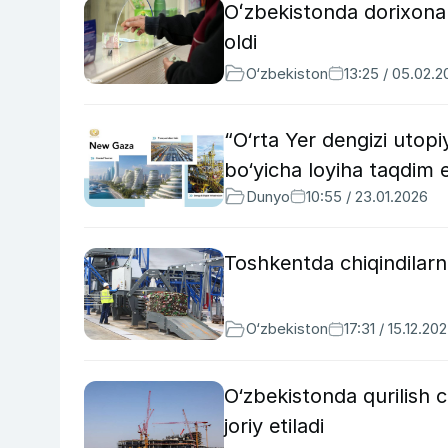
Oʻzbekistonda dorixonal
oldi
O‘zbekiston
13:25 / 05.02.
“O‘rta Yer dengizi utopi
bo‘yicha loyiha taqdim e
Dunyo
10:55 / 23.01.2026
Toshkentda chiqindilarni
O‘zbekiston
17:31 / 15.12.20
O‘zbekistonda qurilish c
joriy etiladi