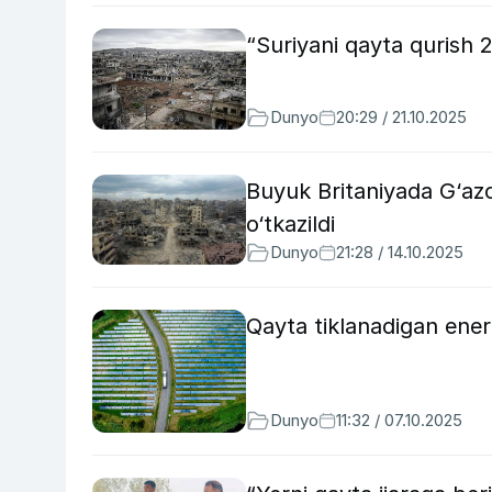
“Suriyani qayta qurish 
Dunyo
20:29 / 21.10.2025
Buyuk Britaniyada G‘azo
o‘tkazildi
Dunyo
21:28 / 14.10.2025
Qayta tiklanadigan energ
Dunyo
11:32 / 07.10.2025