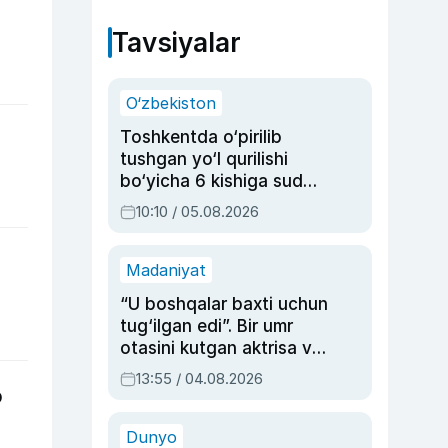
Tavsiyalar
O‘zbekiston
Toshkentda o‘pirilib
tushgan yo‘l qurilishi
bo‘yicha 6 kishiga sud
hukmi o‘qildi
10:10 / 05.08.2026
Madaniyat
“U boshqalar baxti uchun
tug‘ilgan edi”. Bir umr
otasini kutgan aktrisa va
dublyaj ustasi Rimma
13:55 / 04.08.2026
Ahmedovaning
b
sinovlarga to‘la hayoti
Dunyo