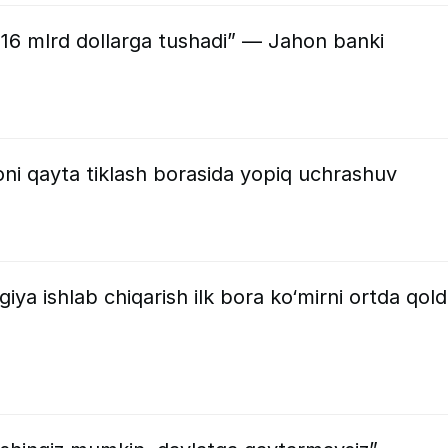
216 mlrd dollarga tushadi” — Jahon banki
ni qayta tiklash borasida yopiq uchrashuv
iya ishlab chiqarish ilk bora ko‘mirni ortda qoldi