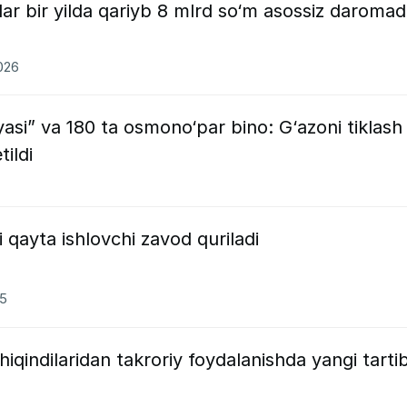
ar bir yilda qariyb 8 mlrd so‘m asossiz daromad
2026
yasi” va 180 ta osmono‘par bino: G‘azoni tiklash
tildi
 qayta ishlovchi zavod quriladi
25
hiqindilaridan takroriy foydalanishda yangi tarti