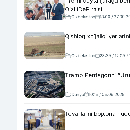
“Yerni qayta ijaraga be
OʻzLiDeP raisi
O‘zbekiston
18:00 / 27.09.2
Qishloq xoʻjaligi yerlari
O‘zbekiston
23:35 / 12.09.
Tramp Pentagonni “Uru
Dunyo
10:15 / 05.09.2025
Tovarlarni bojxona hudud