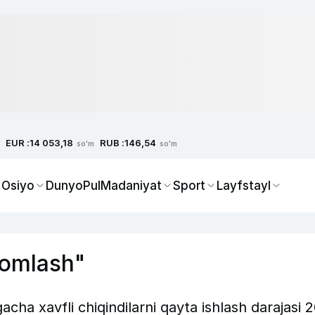
EUR :
RUB :
14 053,18
146,54
so'm
so'm
 Osiyo
Dunyo
Pul
Madaniyat
Sport
Layfstayl
nomlash"
cha xavfli chiqindilarni qayta ishlash darajasi 