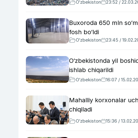
O‘zbekiston
23:52 / 22.03.
Buxoroda 650 mln so‘ml
fosh bo‘ldi
O‘zbekiston
23:45 / 19.02.
O‘zbekistonda yil boshi
ishlab chiqarildi
O‘zbekiston
16:07 / 15.02.2
Mahalliy korxonalar uch
chiqiladi
O‘zbekiston
15:36 / 13.02.2