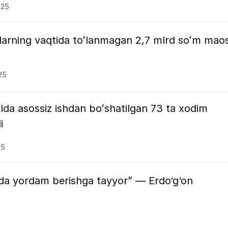
025
larning vaqtida toʻlanmagan 2,7 mlrd soʻm mao
25
da asossiz ishdan boʻshatilgan 73 ta xodim
i
25
hda yordam berishga tayyor” — Erdo‘g‘on