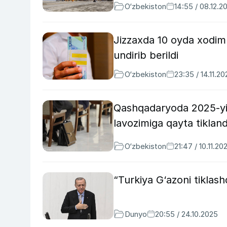
O‘zbekiston
14:55 / 08.12.2
Jizzaxda 10 oyda xodim
undirib berildi
O‘zbekiston
23:35 / 14.11.20
Qashqadaryoda 2025-yil
lavozimiga qayta tikland
O‘zbekiston
21:47 / 10.11.20
“Turkiya G‘azoni tiklas
Dunyo
20:55 / 24.10.2025