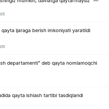
rishingiz mumkin, davlatga qaytarmaysiz” —
025
ni qayta ijaraga berish imkoniyati yaratildi
2025
sh departamenti” deb qayta nomlamoqchi
ida qayta ishlash tartibi tasdiqlandi