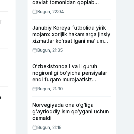
davlat tomonidan qoplab
berilishi mumkin
Bugun, 22:04
i
Janubiy Koreya futbolida yirik
mojaro: xorijlik hakamlarga jinsiy
xizmatlar ko‘rsatilgani ma’lum
qilindi
Bugun, 21:35
O‘zbekistonda I va II guruh
nogironligi bo‘yicha pensiyalar
endi fuqaro murojaatisiz
tayinlanishi mumkin
Bugun, 21:30
b
Norvegiyada ona o‘g‘liga
g‘ayrioddiy ism qo‘ygani uchun
qamaldi
Bugun, 21:18