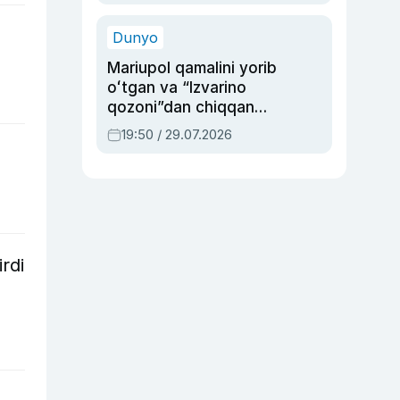
qolgan voqea
Dunyo
Mariupol qamalini yorib
oʻtgan va “Izvarino
qozoni”dan chiqqan
qahramon — Ukraina
19:50 / 29.07.2026
armiyasi bosh
qoʻmondoni Drapatiy
haqida
rdi