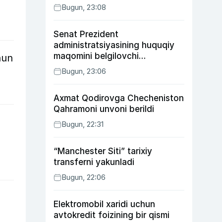
Bugun, 23:08
Senat Prezident
administratsiyasining huquqiy
maqomini belgilovchi
hun
konstitutsiyaviy qonunni
Bugun, 23:06
ma’qulladi
Axmat Qodirovga Checheniston
Qahramoni unvoni berildi
Bugun, 22:31
“Manchester Siti” tarixiy
transferni yakunladi
Bugun, 22:06
Elektromobil xaridi uchun
avtokredit foizining bir qismi