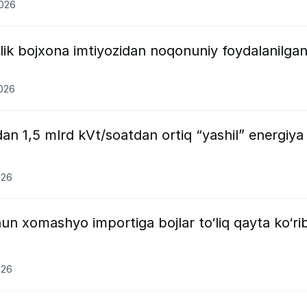
2026
ik bojxona imtiyozidan noqonuniy foydalanilgan
2026
dan 1,5 mlrd kVt/soatdan ortiq “yashil” energiya
026
un xomashyo importiga bojlar to‘liq qayta ko‘ri
026