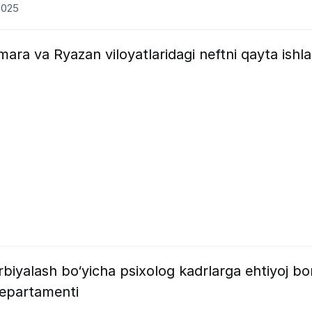
2025
ara va Ryazan viloyatlaridagi neftni qayta ishl
rbiyalash bo‘yicha psixolog kadrlarga ehtiyoj bo
 departamenti