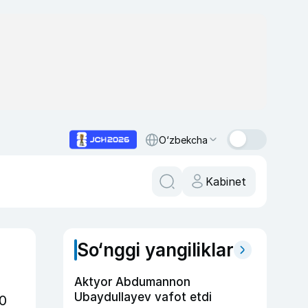
O‘zbekcha
Kabinet
So‘nggi yangiliklar
Aktyor Abdu­mannon
Ubaydullayev vafot etdi
20