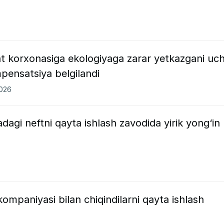
 korxonasiga ekologiyaga zarar yetkazgani uc
pensatsiya belgilandi
2026
adagi neftni qayta ishlash zavodida yirik yong‘in
ompaniyasi bilan chiqindilarni qayta ishlash