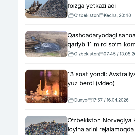
foizga yetkaziladi
O‘zbekiston
Kecha, 20:40
Qashqadaryodagi sanoat
qariyb 11 mlrd so‘m kom
O‘zbekiston
07:45 / 13.05.
13 soat yondi: Avstraliy
yuz berdi (video)
Dunyo
17:57 / 16.04.2026
O‘zbekiston Norvegiya k
loyihalarini rejalamoqda