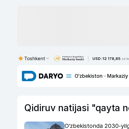
Toshkent
USD :
12 178,85
so'm
O‘zbekiston
Markaziy
Qidiruv natijasi "qayta 
O‘zbekistonda 2030-yilga