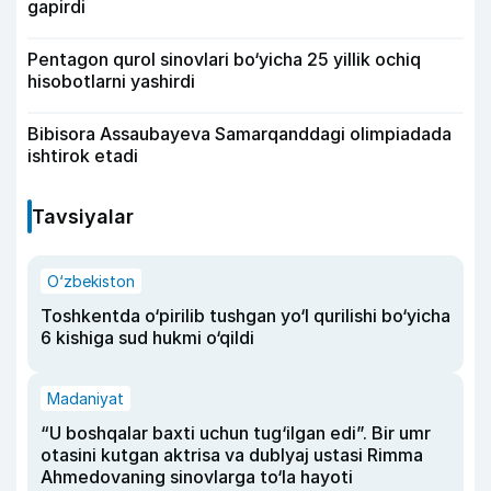
gapirdi
Pentagon qurol sinovlari bo‘yicha 25 yillik ochiq
hisobotlarni yashirdi
Bibisora Assaubayeva Samarqanddagi olimpiadada
ishtirok etadi
Tavsiyalar
O‘zbekiston
Toshkentda o‘pirilib tushgan yo‘l qurilishi bo‘yicha
6 kishiga sud hukmi o‘qildi
Madaniyat
“U boshqalar baxti uchun tug‘ilgan edi”. Bir umr
otasini kutgan aktrisa va dublyaj ustasi Rimma
Ahmedovaning sinovlarga to‘la hayoti