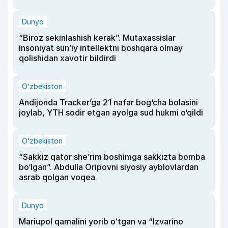
Dunyo
“Biroz sekinlashish kerak”. Mutaxassislar
insoniyat sun’iy intellektni boshqara olmay
qolishidan xavotir bildirdi
O‘zbekiston
Andijonda Tracker’ga 21 nafar bog‘cha bolasini
joylab, YTH sodir etgan ayolga sud hukmi o‘qildi
O‘zbekiston
“Sakkiz qator she’rim boshimga sakkizta bomba
bo‘lgan”. Abdulla Oripovni siyosiy ayblovlardan
asrab qolgan voqea
Dunyo
Mariupol qamalini yorib oʻtgan va “Izvarino