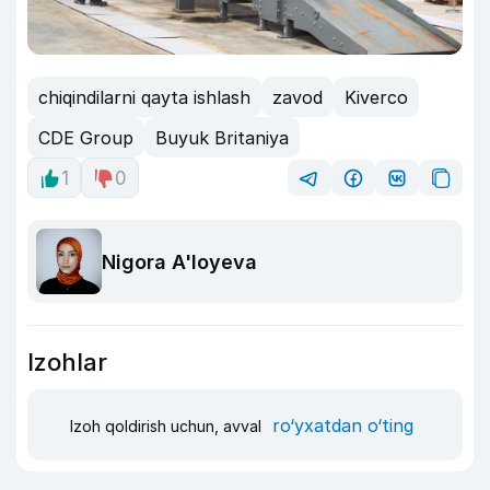
chiqindilarni qayta ishlash
zavod
Kiverco
CDE Group
Buyuk Britaniya
1
0
Nigora A'loyeva
Izohlar
ro‘yxatdan o‘ting
Izoh qoldirish uchun, avval