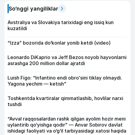
So‘nggi yangiliklar
Avstraliya va Slovakiya tarixidagi eng issiq kun
kuzatildi
“Izza” bozorida do‘konlar yonib ketdi (video)
Leonardo DiKaprio va Jeff Bezos noyob hayvonlarni
asrashga 200 million dollar ajratdi
Luish Figo: “Infantino endi obroʻsini tiklay olmaydi.
Yagona yechim — ketish”
Toshkentda kvartiralar qimmatlashib, hovlilar narxi
tushdi
“Avval raqqosalardan rashk qilgan ayolim hozir meni
uylantirib qo‘yishga qodir” — Anvar Sobirov davlat
ishidagi faoliyati va o‘g‘il tarbiyasidagi xatosi haqida