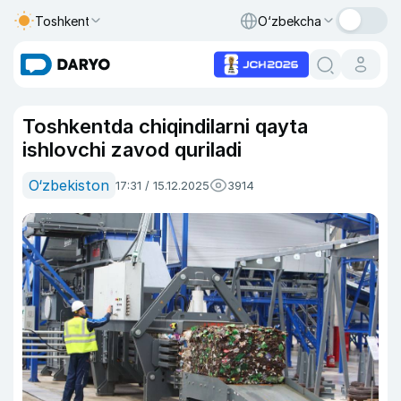
Toshkent
O‘zbekcha
Toshkentda chiqindilarni qayta
ishlovchi zavod quriladi
O‘zbekiston
17:31 / 15.12.2025
3914