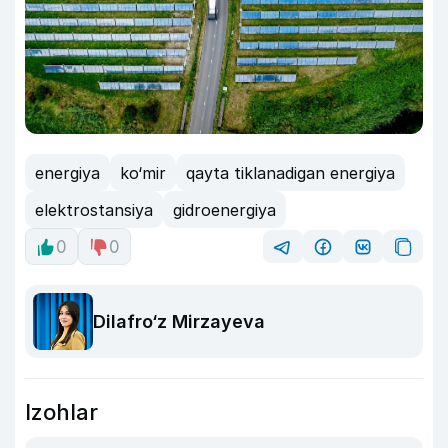
energiya
ko‘mir
qayta tiklanadigan energiya
elektrostansiya
gidroenergiya
0
0
Dilafro‘z Mirzayeva
Izohlar