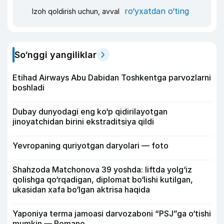
ro‘yxatdan o‘ting
Izoh qoldirish uchun, avval
So‘nggi yangiliklar
Etihad Airways Abu Dabidan Toshkentga parvozlarni
boshladi
Dubay dunyodagi eng ko‘p qidirilayotgan
jinoyatchidan birini ekstraditsiya qildi
Yevropaning quriyotgan daryolari — foto
Shahzoda Matchonova 39 yoshda: liftda yolg‘iz
qolishga qo‘rqadigan, diplomat bo‘lishi kutilgan,
ukasidan xafa bo‘lgan aktrisa haqida
Yaponiya terma jamoasi darvozaboni “PSJ”ga o‘tishi
mumkin — Romano