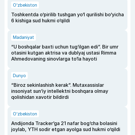
O‘zbekiston
Toshkentda o‘pirilib tushgan yo‘l qurilishi bo‘yicha
6 kishiga sud hukmi o‘qildi
Madaniyat
“U boshqalar baxti uchun tug‘ilgan edi”. Bir umr
otasini kutgan aktrisa va dublyaj ustasi Rimma
Ahmedovaning sinovlarga to‘la hayoti
Dunyo
“Biroz sekinlashish kerak”. Mutaxassislar
insoniyat sun’iy intellektni boshqara olmay
qolishidan xavotir bildirdi
O‘zbekiston
Andijonda Tracker’ga 21 nafar bog‘cha bolasini
joylab, YTH sodir etgan ayolga sud hukmi o‘qildi