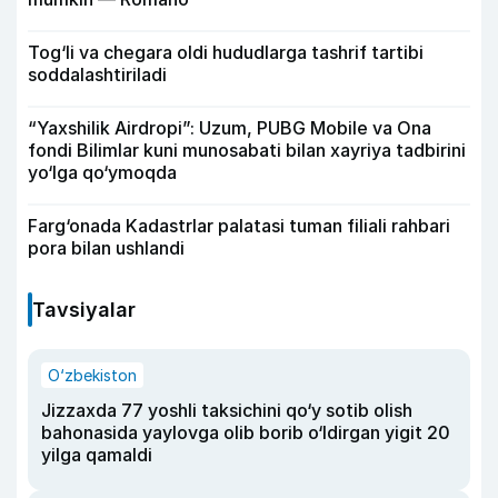
Tog‘li va chegara oldi hududlarga tashrif tartibi
soddalashtiriladi
“Yaxshilik Airdropi”: Uzum, PUBG Mobile va Ona
fondi Bilimlar kuni munosabati bilan xayriya tadbirini
yo‘lga qo‘ymoqda
Farg‘onada Kadastrlar palatasi tuman filiali rahbari
pora bilan ushlandi
Tavsiyalar
O‘zbekiston
Jizzaxda 77 yoshli taksichini qo‘y sotib olish
bahonasida yaylovga olib borib o‘ldirgan yigit 20
yilga qamaldi