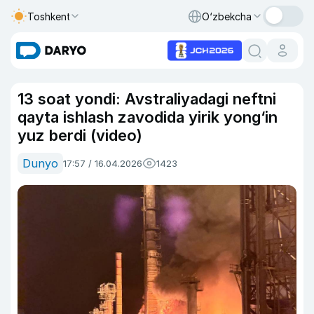
Toshkent
O‘zbekcha
13 soat yondi: Avstraliyadagi neftni
qayta ishlash zavodida yirik yong‘in
yuz berdi (video)
Dunyo
17:57 / 16.04.2026
1423