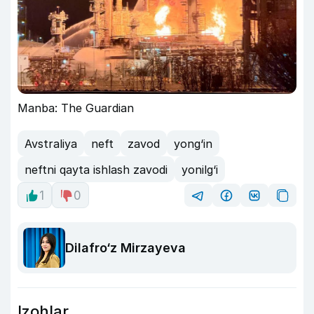
Manba: The Guardian
Avstraliya
neft
zavod
yong‘in
neftni qayta ishlash zavodi
yonilg‘i
1
0
Dilafro‘z Mirzayeva
Izohlar