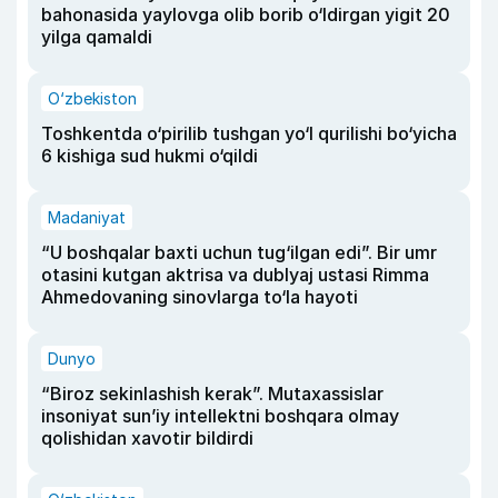
bahonasida yaylovga olib borib o‘ldirgan yigit 20
yilga qamaldi
O‘zbekiston
Toshkentda o‘pirilib tushgan yo‘l qurilishi bo‘yicha
6 kishiga sud hukmi o‘qildi
Madaniyat
“U boshqalar baxti uchun tug‘ilgan edi”. Bir umr
otasini kutgan aktrisa va dublyaj ustasi Rimma
Ahmedovaning sinovlarga to‘la hayoti
Dunyo
“Biroz sekinlashish kerak”. Mutaxassislar
insoniyat sun’iy intellektni boshqara olmay
qolishidan xavotir bildirdi