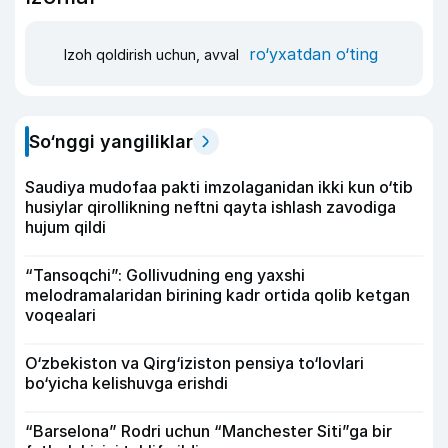
ro‘yxatdan o‘ting
Izoh qoldirish uchun, avval
So‘nggi yangiliklar
Saudiya mudofaa pakti imzolaganidan ikki kun o‘tib
husiylar qirollikning neftni qayta ishlash zavodiga
hujum qildi
“Tansoqchi”: Gollivudning eng yaxshi
melodramalaridan birining kadr ortida qolib ketgan
voqealari
O‘zbekiston va Qirg‘iziston pensiya to‘lovlari
bo‘yicha kelishuvga erishdi
“Barselona” Rodri uchun “Manchester Siti”ga bir