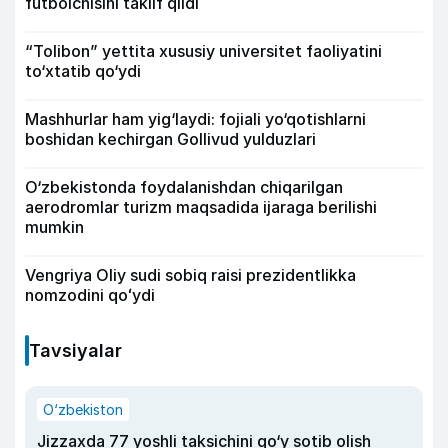
futbolchisini taklif qildi
“Tolibon” yettita xususiy universitet faoliyatini
to‘xtatib qo‘ydi
Mashhurlar ham yig‘laydi: fojiali yo‘qotishlarni
boshidan kechirgan Gollivud yulduzlari
O‘zbekistonda foydalanishdan chiqarilgan
aerodromlar turizm maqsadida ijaraga berilishi
mumkin
Vengriya Oliy sudi sobiq raisi prezidentlikka
nomzodini qoʻydi
Tavsiyalar
O‘zbekiston
Jizzaxda 77 yoshli taksichini qo‘y sotib olish