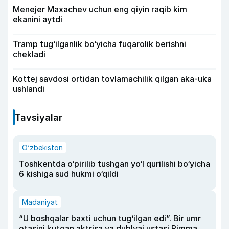
Menejer Maxachev uchun eng qiyin raqib kim
ekanini aytdi
Tramp tug‘ilganlik bo‘yicha fuqarolik berishni
chekladi
Kottej savdosi ortidan tovlamachilik qilgan aka-uka
ushlandi
Tavsiyalar
O‘zbekiston
Toshkentda o‘pirilib tushgan yo‘l qurilishi bo‘yicha
6 kishiga sud hukmi o‘qildi
Madaniyat
“U boshqalar baxti uchun tug‘ilgan edi”. Bir umr
otasini kutgan aktrisa va dublyaj ustasi Rimma