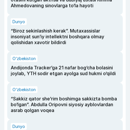
Ahmedovaning sinovlarga to‘la hayoti
Dunyo
“Biroz sekinlashish kerak”. Mutaxassislar
insoniyat sun’iy intellektni boshqara olmay
qolishidan xavotir bildirdi
O‘zbekiston
Andijonda Tracker’ga 21 nafar bog‘cha bolasini
joylab, YTH sodir etgan ayolga sud hukmi o‘qildi
O‘zbekiston
“Sakkiz qator she’rim boshimga sakkizta bomba
bo‘lgan”. Abdulla Oripovni siyosiy ayblovlardan
asrab qolgan voqea
Dunyo