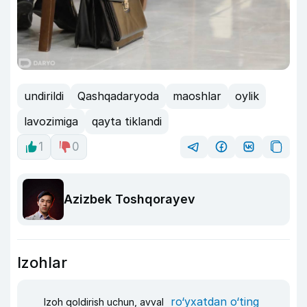
undirildi
Qashqadaryoda
maoshlar
oylik
lavozimiga
qayta tiklandi
1
0
Azizbek Toshqorayev
Izohlar
ro‘yxatdan o‘ting
Izoh qoldirish uchun, avval