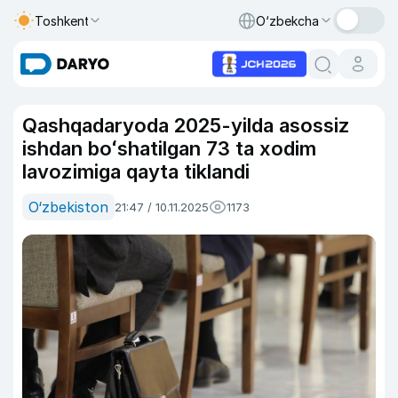
Toshkent
O‘zbekcha
Qashqadaryoda 2025-yilda asossiz
ishdan boʻshatilgan 73 ta xodim
lavozimiga qayta tiklandi
O‘zbekiston
21:47 / 10.11.2025
1173