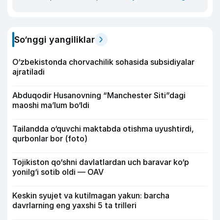
So‘nggi yangiliklar
O‘zbekistonda chorvachilik sohasida subsidiyalar
ajratiladi
Abduqodir Husanovning “Manchester Siti”dagi
maoshi ma’lum bo‘ldi
Tailandda o‘quvchi maktabda otishma uyushtirdi,
qurbonlar bor (foto)
Tojikiston qo‘shni davlatlardan uch baravar ko‘p
yonilg‘i sotib oldi — OAV
Keskin syujet va kutilmagan yakun: barcha
davrlarning eng yaxshi 5 ta trilleri