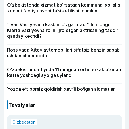
Oʻzbekistonda xizmat koʻrsatgan kommunal xoʻjaligi
xodimi faxriy unvoni taʼsis etilishi mumkin
“Ivan Vasilyevich kasbini o‘zgartiradi” filmidagi
Marfa Vasilyevna rolini ijro etgan aktrisaning taqdiri
qanday kechdi?
Rossiyada Xitoy avtomobillari sifatsiz benzin sabab
ishdan chiqmoqda
O‘zbekistonda 1 yilda 11 mingdan ortiq erkak o‘zidan
katta yoshdagi ayolga uylandi
Yozda e’tiborsiz qoldirish xavfli bo‘lgan alomatlar
Tavsiyalar
O‘zbekiston