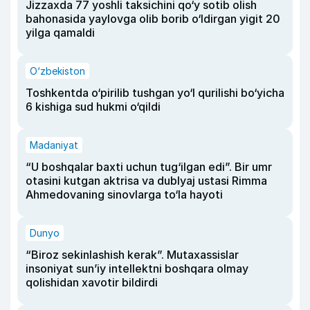
Jizzaxda 77 yoshli taksichini qo‘y sotib olish
bahonasida yaylovga olib borib o‘ldirgan yigit 20
yilga qamaldi
O‘zbekiston
Toshkentda o‘pirilib tushgan yo‘l qurilishi bo‘yicha
6 kishiga sud hukmi o‘qildi
Madaniyat
“U boshqalar baxti uchun tug‘ilgan edi”. Bir umr
otasini kutgan aktrisa va dublyaj ustasi Rimma
Ahmedovaning sinovlarga to‘la hayoti
Dunyo
“Biroz sekinlashish kerak”. Mutaxassislar
insoniyat sun’iy intellektni boshqara olmay
qolishidan xavotir bildirdi