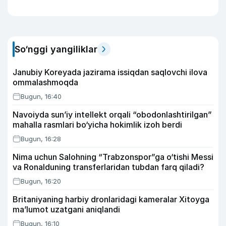
So‘nggi yangiliklar
Janubiy Koreyada jazirama issiqdan saqlovchi ilova
ommalashmoqda
Bugun, 16:40
Navoiyda sun’iy intellekt orqali “obodonlashtirilgan”
mahalla rasmlari bo‘yicha hokimlik izoh berdi
Bugun, 16:28
Nima uchun Salohning “Trabzonspor”ga o‘tishi Messi
va Ronalduning transferlaridan tubdan farq qiladi?
Bugun, 16:20
Britaniyaning harbiy dronlaridagi kameralar Xitoyga
ma’lumot uzatgani aniqlandi
Bugun, 16:10