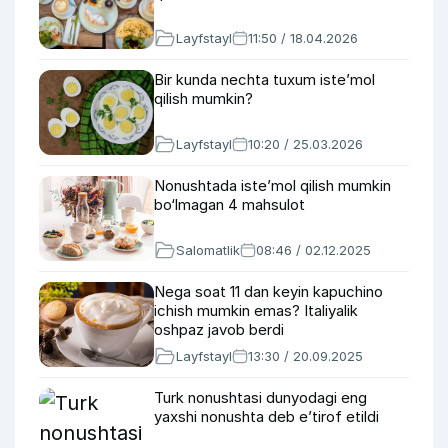
Layfstayl
11:50 / 18.04.2026
Bir kunda nechta tuxum iste’mol
qilish mumkin?
Layfstayl
10:20 / 25.03.2026
Nonushtada iste’mol qilish mumkin
bo‘lmagan 4 mahsulot
Salomatlik
08:46 / 02.12.2025
Nega soat 11 dan keyin kapuchino
ichish mumkin emas? Italiyalik
oshpaz javob berdi
Layfstayl
13:30 / 20.09.2025
Turk nonushtasi dunyodagi eng
yaxshi nonushta deb eʼtirof etildi