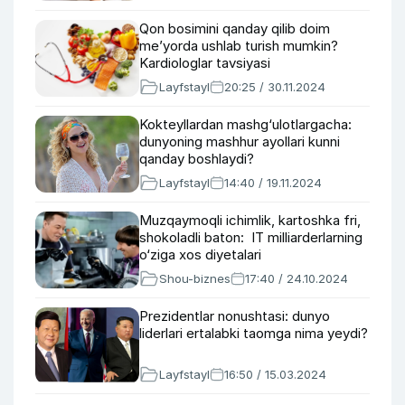
Qon bosimini qanday qilib doim
me’yorda ushlab turish mumkin?
Kardiologlar tavsiyasi
Layfstayl
20:25 / 30.11.2024
Kokteyllardan mashg‘ulotlargacha:
dunyoning mashhur ayollari kunni
qanday boshlaydi?
Layfstayl
14:40 / 19.11.2024
Muzqaymoqli ichimlik, kartoshka fri,
shokoladli baton: IT milliarderlarning
o‘ziga xos diyetalari
Shou-biznes
17:40 / 24.10.2024
Prezidentlar nonushtasi: dunyo
liderlari ertalabki taomga nima yeydi?
Layfstayl
16:50 / 15.03.2024