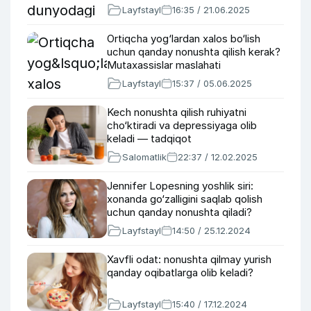
Layfstayl
16:35 / 21.06.2025
Ortiqcha yog‘lardan xalos bo‘lish
uchun qanday nonushta qilish kerak?
Mutaxassislar maslahati
Layfstayl
15:37 / 05.06.2025
Kech nonushta qilish ruhiyatni
cho‘ktiradi va depressiyaga olib
keladi — tadqiqot
Salomatlik
22:37 / 12.02.2025
Jennifer Lopesning yoshlik siri:
xonanda go‘zalligini saqlab qolish
uchun qanday nonushta qiladi?
Layfstayl
14:50 / 25.12.2024
Xavfli odat: nonushta qilmay yurish
qanday oqibatlarga olib keladi?
Layfstayl
15:40 / 17.12.2024