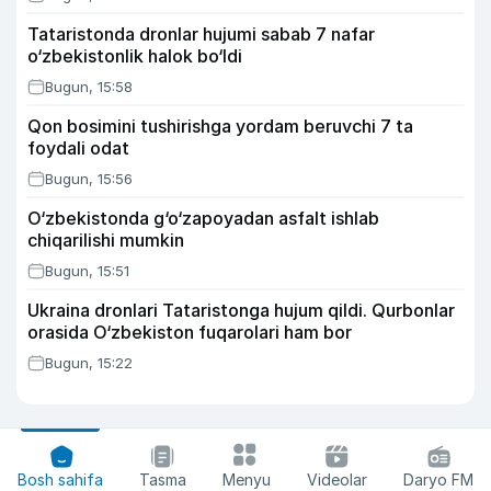
Tataristonda dronlar hujumi sabab 7 nafar
o‘zbekistonlik halok bo‘ldi
Bugun, 15:58
Qon bosimini tushirishga yordam beruvchi 7 ta
foydali odat
Bugun, 15:56
O‘zbekistonda g‘o‘zapoyadan asfalt ishlab
chiqarilishi mumkin
Bugun, 15:51
Ukraina dronlari Tataristonga hujum qildi. Qurbonlar
orasida O‘zbekiston fuqarolari ham bor
Bugun, 15:22
Bosh sahifa
Tasma
Menyu
Videolar
Daryo FM