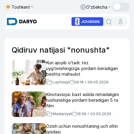
Toshkent
O‘zbekcha
Qidiruv natijasi "nonushta"
Kun ajoyib o‘tadi: tez
uyg‘onishingizga yordam beradigan
beshta mahsulot
Layfstayl
09:16 / 09.05.2026
Kinotavsiya: baxt aslida nimadaligini
tushunishga yordam beradigan 5 ta
film
Madaniyat
16:56 / 03.05.2026
Ozish uchun nonushtaning uch oltin
qoidasi