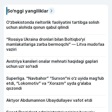
So‘nggi yangiliklar
O‘zbekistonda rieltorlik faoliyatini tartibga solish
uchun alohida qonun qabul qilindi
“Rossiya Ukraina dronlari bilan Boltiqbo‘yi
mamlakatlariga zarba bermoqchi” — Litva mudofaa
vaziri
Avstriya kansleri onalar mehnati haqidagi gaplari
uchun uzr so‘radi
Superliga. “Navbahor” “Surxon”ni o‘z uyida mag‘lub
etdi, “Lokomotiv” va “Xorazm” uyda g‘alaba
qozondi
Aktyor Abdu­mannon Ubaydullayev vafot etdi