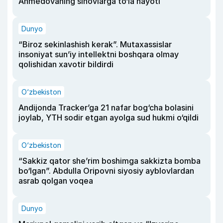
Ahmedovaning sinovlarga to‘la hayoti
Dunyo
“Biroz sekinlashish kerak”. Mutaxassislar
insoniyat sun’iy intellektni boshqara olmay
qolishidan xavotir bildirdi
O‘zbekiston
Andijonda Tracker’ga 21 nafar bog‘cha bolasini
joylab, YTH sodir etgan ayolga sud hukmi o‘qildi
O‘zbekiston
“Sakkiz qator she’rim boshimga sakkizta bomba
bo‘lgan”. Abdulla Oripovni siyosiy ayblovlardan
asrab qolgan voqea
Dunyo