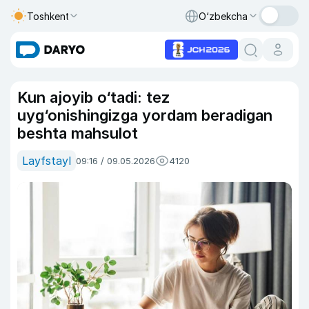
Toshkent
O‘zbekcha
Kun ajoyib o‘tadi: tez
uyg‘onishingizga yordam beradigan
beshta mahsulot
Layfstayl
09:16 / 09.05.2026
4120