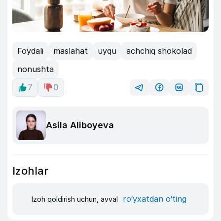
Foydali
maslahat
uyqu
achchiq shokolad
nonushta
7
0
Asila Aliboyeva
Izohlar
ro‘yxatdan o‘ting
Izoh qoldirish uchun, avval