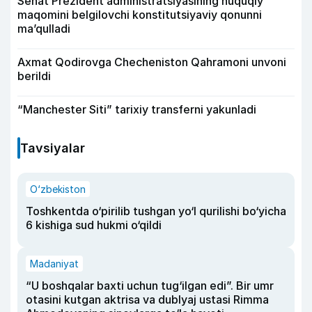
Senat Prezident administratsiyasining huquqiy
maqomini belgilovchi konstitutsiyaviy qonunni
ma’qulladi
Axmat Qodirovga Checheniston Qahramoni unvoni
berildi
“Manchester Siti” tarixiy transferni yakunladi
Tavsiyalar
O‘zbekiston
Toshkentda o‘pirilib tushgan yo‘l qurilishi bo‘yicha
6 kishiga sud hukmi o‘qildi
Madaniyat
“U boshqalar baxti uchun tug‘ilgan edi”. Bir umr
otasini kutgan aktrisa va dublyaj ustasi Rimma