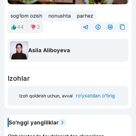
sog‘lom ozish
nonushta
parhez
44
3
Asila Aliboyeva
Izohlar
ro‘yxatdan o‘ting
Izoh qoldirish uchun, avval
So‘nggi yangiliklar