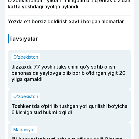
O‘zbekistonda 1 yilda 11 mingdan ortiq erkak o‘zidan
katta yoshdagi ayolga uylandi
Yozda e’tiborsiz qoldirish xavfli bo‘lgan alomatlar
Tavsiyalar
O‘zbekiston
Jizzaxda 77 yoshli taksichini qo‘y sotib olish
bahonasida yaylovga olib borib o‘ldirgan yigit 20
yilga qamaldi
O‘zbekiston
Toshkentda o‘pirilib tushgan yo‘l qurilishi bo‘yicha
6 kishiga sud hukmi o‘qildi
Madaniyat