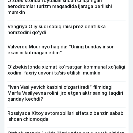
O‘zbekistonda foydalanishdan chiqarilgan
aerodromlar turizm maqsadida ijaraga berilishi
mumkin
Vengriya Oliy sudi sobiq raisi prezidentlikka
nomzodini qoʻydi
Valverde Mourinyo haqida: “Uning bunday inson
ekanini kutmagan edim”
Oʻzbekistonda xizmat koʻrsatgan kommunal xoʻjaligi
xodimi faxriy unvoni taʼsis etilishi mumkin
“Ivan Vasilyevich kasbini o‘zgartiradi” filmidagi
Marfa Vasilyevna rolini ijro etgan aktrisaning taqdiri
qanday kechdi?
Rossiyada Xitoy avtomobillari sifatsiz benzin sabab
ishdan chiqmoqda