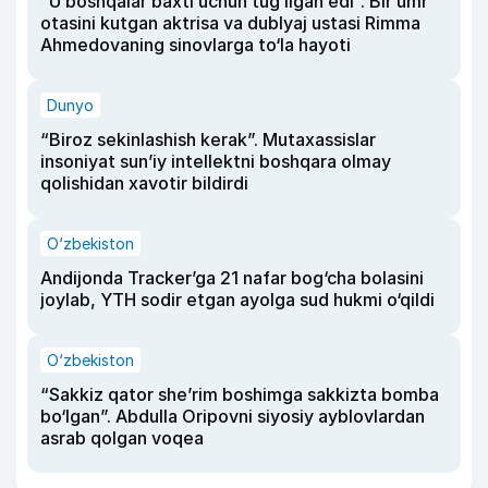
“U boshqalar baxti uchun tug‘ilgan edi”. Bir umr
otasini kutgan aktrisa va dublyaj ustasi Rimma
Ahmedovaning sinovlarga to‘la hayoti
Dunyo
“Biroz sekinlashish kerak”. Mutaxassislar
insoniyat sun’iy intellektni boshqara olmay
qolishidan xavotir bildirdi
O‘zbekiston
Andijonda Tracker’ga 21 nafar bog‘cha bolasini
joylab, YTH sodir etgan ayolga sud hukmi o‘qildi
O‘zbekiston
“Sakkiz qator she’rim boshimga sakkizta bomba
bo‘lgan”. Abdulla Oripovni siyosiy ayblovlardan
asrab qolgan voqea