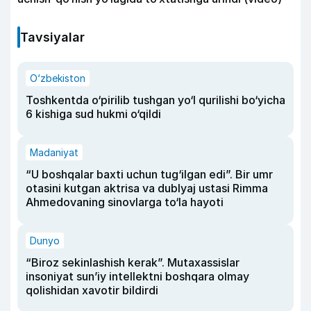
Tavsiyalar
O‘zbekiston
Toshkentda o‘pirilib tushgan yo‘l qurilishi bo‘yicha
6 kishiga sud hukmi o‘qildi
Madaniyat
“U boshqalar baxti uchun tug‘ilgan edi”. Bir umr
otasini kutgan aktrisa va dublyaj ustasi Rimma
Ahmedovaning sinovlarga to‘la hayoti
Dunyo
“Biroz sekinlashish kerak”. Mutaxassislar
insoniyat sun’iy intellektni boshqara olmay
qolishidan xavotir bildirdi