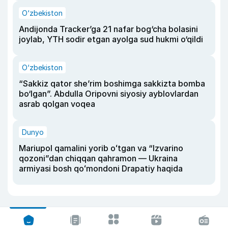
O‘zbekiston
Andijonda Tracker’ga 21 nafar bog‘cha bolasini
joylab, YTH sodir etgan ayolga sud hukmi o‘qildi
O‘zbekiston
“Sakkiz qator she’rim boshimga sakkizta bomba
bo‘lgan”. Abdulla Oripovni siyosiy ayblovlardan
asrab qolgan voqea
Dunyo
Mariupol qamalini yorib oʻtgan va “Izvarino
qozoni”dan chiqqan qahramon — Ukraina
armiyasi bosh qoʻmondoni Drapatiy haqida