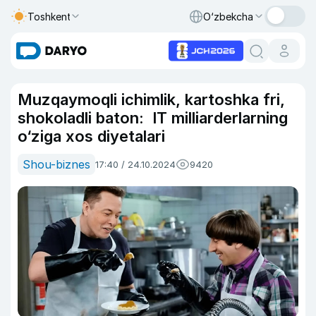
Toshkent
O‘zbekcha
Muzqaymoqli ichimlik, kartoshka fri,
shokoladli baton: IT milliarderlarning
o‘ziga xos diyetalari
Shou-biznes
17:40 / 24.10.2024
9420