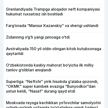
Grenlandiyada Trampga aloqador neft kompaniyasi
hukumat ruxsatisiz ish boshladi
Farg‘onada “Mansur Kazanskiy” va sherigi ushlandi
Zidanning o‘g‘li yangi jamoaga o‘tdi
Avstraliyada 150 yil oldin olingan kitob kutubxonaga
qaytarildi
O‘zbekistonda kasbiy mahorat bo‘yicha ilk milliy
tanlov g‘oliblari aniqlandi
Superliga. “Neftchi” yirik hisobda g‘alaba qozondi,
“OKMK” super kambek evaziga “Bunyodkor”dan
ustun keldi, “Nasaf” durang qayd etdi
Moskvada reysga kechikkan yo‘lovchilar samolyotni
uchish-qo‘nish yo‘lagida to‘xtatishga urindi (video)