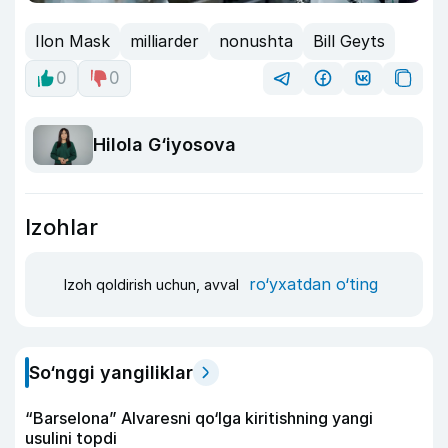
Ilon Mask
milliarder
nonushta
Bill Geyts
0
0
Hilola G‘iyosova
Izohlar
ro‘yxatdan o‘ting
Izoh qoldirish uchun, avval
So‘nggi yangiliklar
“Barselona” Alvaresni qo‘lga kiritishning yangi
usulini topdi