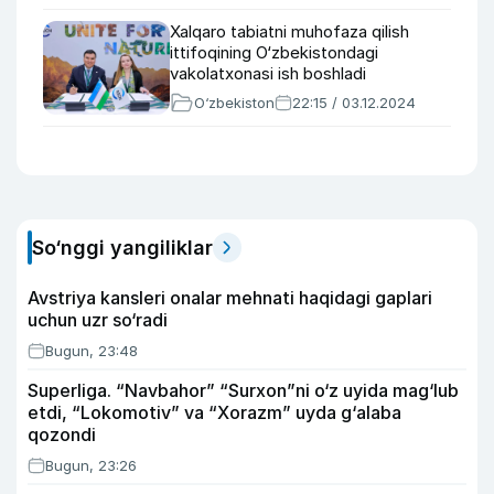
Xalqaro tabiatni muhofaza qilish
ittifoqining O‘zbekistondagi
vakolatxonasi ish boshladi
O‘zbekiston
22:15 / 03.12.2024
So‘nggi yangiliklar
Avstriya kansleri onalar mehnati haqidagi gaplari
uchun uzr so‘radi
Bugun, 23:48
Superliga. “Navbahor” “Surxon”ni o‘z uyida mag‘lub
etdi, “Lokomotiv” va “Xorazm” uyda g‘alaba
qozondi
Bugun, 23:26