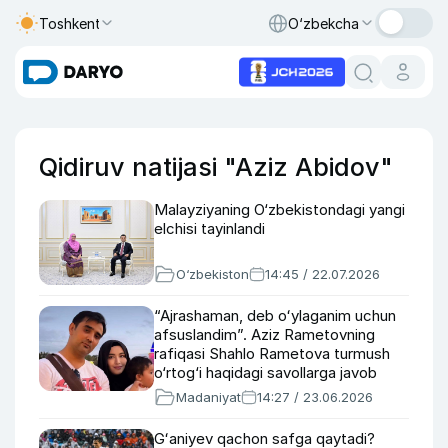
Toshkent
O‘zbekcha
Qidiruv natijasi "Aziz Abidov"
Malayziyaning O‘zbekistondagi yangi
elchisi tayinlandi
O‘zbekiston
14:45 / 22.07.2026
“Ajrashaman, deb oʻylaganim uchun
afsuslandim”. Aziz Rametovning
rafiqasi Shahlo Rametova turmush
o‘rtog‘i haqidagi savollarga javob
berdi (video)
Madaniyat
14:27 / 23.06.2026
Gʻaniyev qachon safga qaytadi?