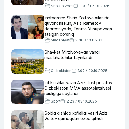
Shou-biznes
13:01 / 05.01.2026
Instagram: Shirin Zoitova oilasida
quvonchli kun, Aziz Rametov
depressiyada, Feruza Yusupovaga
atalgan qo‘shiq
Madaniyat
12:40 / 13.11.2025
Shavkat Mirziyoyevga yangi
maslahatchilar tayinlandi
O‘zbekiston
11:07 / 30.10.2025
Ichki ishlar vaziri Aziz Toshpo‘latov
Oʻzbekiston MMA assotsiatsiyasi
raisligiga saylandi
Sport
12:23 / 08.10.2025
Sobiq qishloq xoʻjaligi vaziri Aziz
Voitov qamoqdan ozod qilindi