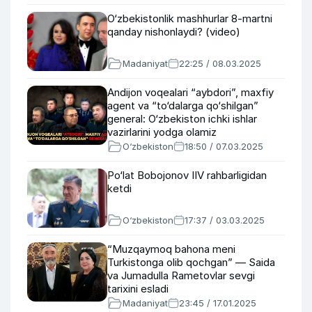
O‘zbekistonlik mashhurlar 8-martni
qanday nishonlaydi? (video)
Madaniyat
22:25 / 08.03.2025
Andijon voqealari “aybdori”, maxfiy
agent va “to‘dalarga qo‘shilgan”
general: O‘zbekiston ichki ishlar
vazirlarini yodga olamiz
O‘zbekiston
18:50 / 07.03.2025
Po‘lat Bobojonov IIV rahbarligidan
ketdi
O‘zbekiston
17:37 / 03.03.2025
“Muzqaymoq bahona meni
Turkistonga olib qochgan” — Saida
va Jumadulla Rametovlar sevgi
tarixini esladi
Madaniyat
23:45 / 17.01.2025