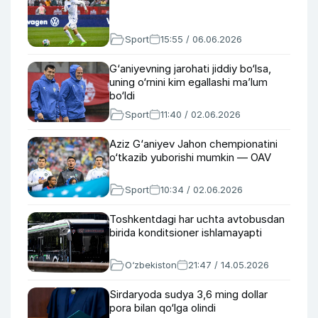
Sport
15:55 / 06.06.2026
G‘aniyevning jarohati jiddiy bo‘lsa,
uning o‘rnini kim egallashi ma’lum
bo‘ldi
Sport
11:40 / 02.06.2026
Aziz G‘aniyev Jahon chempionatini
o‘tkazib yuborishi mumkin — OAV
Sport
10:34 / 02.06.2026
Toshkentdagi har uchta avtobusdan
birida konditsioner ishlamayapti
O‘zbekiston
21:47 / 14.05.2026
Sirdaryoda sudya 3,6 ming dollar
pora bilan qo‘lga olindi