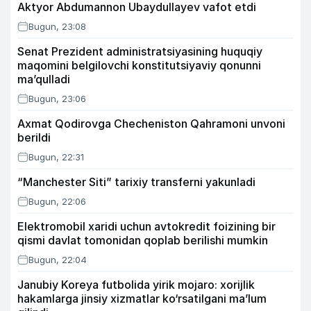
Aktyor Abdu­mannon Ubaydullayev vafot etdi
Bugun, 23:08
Senat Prezident administratsiyasining huquqiy
maqomini belgilovchi konstitutsiyaviy qonunni
ma’qulladi
Bugun, 23:06
Axmat Qodirovga Checheniston Qahramoni unvoni
berildi
Bugun, 22:31
“Manchester Siti” tarixiy transferni yakunladi
Bugun, 22:06
Elektromobil xaridi uchun avtokredit foizining bir
qismi davlat tomonidan qoplab berilishi mumkin
Bugun, 22:04
Janubiy Koreya futbolida yirik mojaro: xorijlik
hakamlarga jinsiy xizmatlar ko‘rsatilgani ma’lum