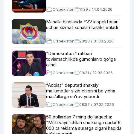
O‘zbekiston
11:39 / 14.04.2026
Mahalla binolarida FVV inspektorlari
uchun xizmat xonalari tashkil etiladi
O‘zbekiston
23:23 / 31.03.2026
“Demokrat.uz” rahbari
tovlamachilikda gumonlanib qo‘lga
olindi
O‘zbekiston
09:21 / 12.02.2026
“Adolat” deputati shaxsiy
ma’lumotlar sizib chiqishi bo‘yicha
mas’ullarga so‘rov yubordi
O‘zbekiston
08:57 / 07.02.2026
50 dollardan 7 ming dollargacha:
“Mitti vayn”chilari shu kunga qadar 6
000 ta reklama suratga olgani haqida
so‘zlab berdi