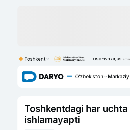
Toshkent
USD :
12 178,85
so'm
O‘zbekiston
Markaziy
Toshkentdagi har uchta 
ishlamayapti