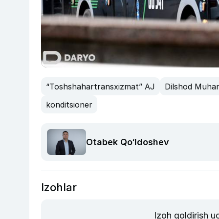
“Toshshahartransxizmat” AJ
Dilshod Muha
konditsioner
Otabek Qo‘ldoshev
Izohlar
Izoh qoldirish 