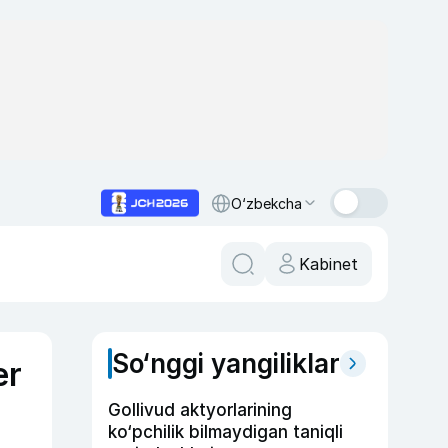
O‘zbekcha
Kabinet
So‘nggi yangiliklar
er
Gollivud aktyorlarining
ko‘pchilik bilmaydigan taniqli