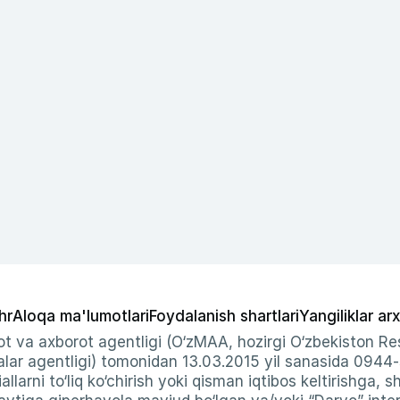
hr
Aloqa ma'lumotlari
Foydalanish shartlari
Yangiliklar arx
t va axborot agentligi (O‘zMAA, hozirgi O‘zbekiston Res
ar agentligi) tomonidan 13.03.2015 yil sanasida 0944
allarni to‘liq ko‘chirish yoki qisman iqtibos keltirishga, 