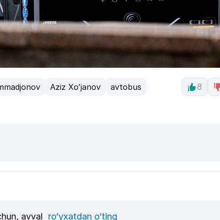
mmadjonov
Aziz Xoʻjanov
avtobus
8
uchun, avval
ro‘yxatdan o‘ting