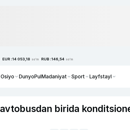
EUR :
RUB :
14 053,18
146,54
so'm
so'm
 Osiyo
Dunyo
Pul
Madaniyat
Sport
Layfstayl
avtobusdan birida konditsion