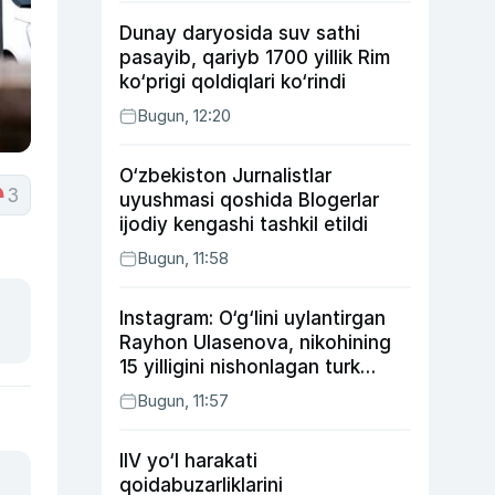
Dunay daryosida suv sathi
pasayib, qariyb 1700 yillik Rim
ko‘prigi qoldiqlari ko‘rindi
Bugun, 12:20
O‘zbekiston Jurnalistlar
3
uyushmasi qoshida Blogerlar
ijodiy kengashi tashkil etildi
Bugun, 11:58
Instagram: O‘g‘lini uylantirgan
Rayhon Ulasenova, nikohining
15 yilligini nishonlagan turk
aktyorlari va Kamelot qasriga
Bugun, 11:57
sayohat qilgan Zebo Rahimova
IIV yo‘l harakati
qoidabuzarliklarini