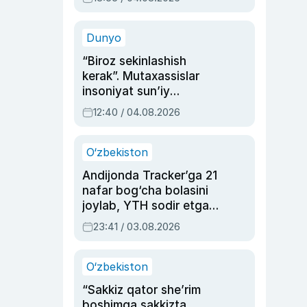
Ahmedovaning
sinovlarga to‘la hayoti
Dunyo
“Biroz sekinlashish
kerak”. Mutaxassislar
insoniyat sun’iy
intellektni boshqara
12:40 / 04.08.2026
olmay qolishidan xavotir
bildirdi
O‘zbekiston
Andijonda Tracker’ga 21
nafar bog‘cha bolasini
joylab, YTH sodir etgan
ayolga sud hukmi o‘qildi
23:41 / 03.08.2026
O‘zbekiston
“Sakkiz qator she’rim
boshimga sakkizta