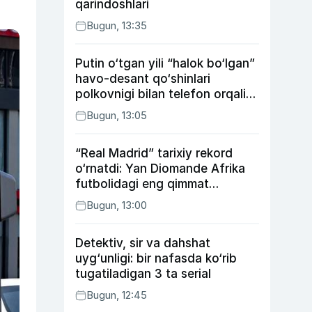
qarindoshlari
Bugun, 13:35
Putin o‘tgan yili “halok bo‘lgan”
havo-desant qo‘shinlari
polkovnigi bilan telefon orqali
suhbatlashdi
Bugun, 13:05
“Real Madrid” tarixiy rekord
o‘rnatdi: Yan Diomande Afrika
futbolidagi eng qimmat
transferga aylandi
Bugun, 13:00
Detektiv, sir va dahshat
uyg‘unligi: bir nafasda ko‘rib
tugatiladigan 3 ta serial
Bugun, 12:45