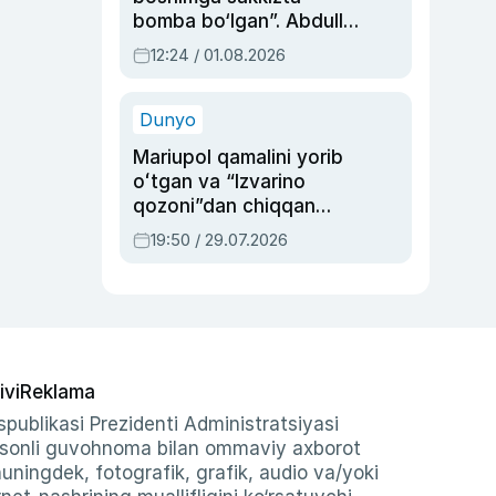
bomba bo‘lgan”. Abdulla
Oripovni siyosiy
12:24 / 01.08.2026
ayblovlardan asrab
qolgan voqea
Dunyo
Mariupol qamalini yorib
oʻtgan va “Izvarino
qozoni”dan chiqqan
qahramon — Ukraina
19:50 / 29.07.2026
armiyasi bosh
qoʻmondoni Drapatiy
haqida
ivi
Reklama
publikasi Prezidenti Administratsiyasi
-sonli guvohnoma bilan ommaviy axborot
shuningdek, fotografik, grafik, audio va/yoki