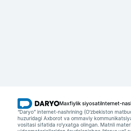
Maxfiylik siyosati
Internet-nas
“Daryo” internet-nashrining (O‘zbekiston matbuo
huzuridagi Axborot va ommaviy kommunikatsiyal
vositasi sifatida ro‘yxatga olingan. Matnli materi