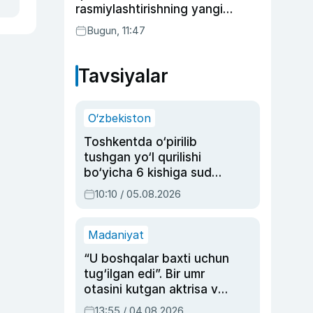
rasmiylashtirishning yangi
tartibini taklif qildi
Bugun, 11:47
Tavsiyalar
O‘zbekiston
Toshkentda o‘pirilib
tushgan yo‘l qurilishi
bo‘yicha 6 kishiga sud
hukmi o‘qildi
10:10 / 05.08.2026
Madaniyat
“U boshqalar baxti uchun
tug‘ilgan edi”. Bir umr
otasini kutgan aktrisa va
dublyaj ustasi Rimma
13:55 / 04.08.2026