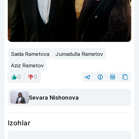
Saida Rametova
Jumadulla Rametov
Aziz Rametov
0
0
Sevara Nishonova
Izohlar