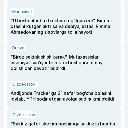
Madaniyat
“U boshqalar baxti uchun tug‘ilgan edi”. Bir umr
otasini kutgan aktrisa va dublyaj ustasi Rimma
Ahmedovaning sinovlarga to‘la hayoti
Dunyo
“Biroz sekinlashish kerak”. Mutaxassislar
insoniyat sun’iy intellektni boshqara olmay
qolishidan xavotir bildirdi
O‘zbekiston
Andijonda Tracker’ga 21 nafar bog‘cha bolasini
joylab, YTH sodir etgan ayolga sud hukmi o‘qildi
O‘zbekiston
“Sakkiz qator she’rim boshimga sakkizta bomba