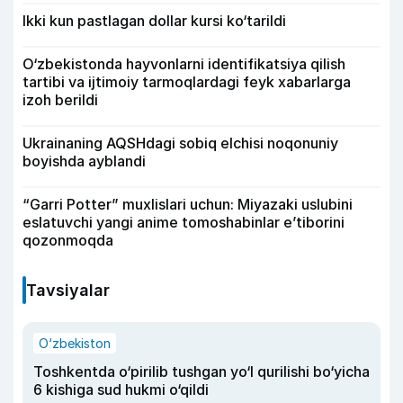
Ikki kun pastlagan dollar kursi ko‘tarildi
O‘zbekistonda hayvonlarni identifikatsiya qilish
tartibi va ijtimoiy tarmoqlardagi feyk xabarlarga
izoh berildi
Ukrainaning AQSHdagi sobiq elchisi noqonuniy
boyishda ayblandi
“Garri Potter” muxlislari uchun: Miyazaki uslubini
eslatuvchi yangi anime tomoshabinlar e’tiborini
qozonmoqda
Tavsiyalar
O‘zbekiston
Toshkentda o‘pirilib tushgan yo‘l qurilishi bo‘yicha
6 kishiga sud hukmi o‘qildi