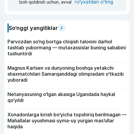
ro‘yxatdan o‘ting
Izoh qoldirish uchun, avval
So‘nggi yangiliklar
Parvozdan so‘ng bortga chiqish talonini darhol
tashlab yubormang — mutaxassislar buning sababini
tushuntirdi
Magnus Karlsen va dunyoning boshqa yetakchi
shaxmatchilari Samarqanddagi olimpiadani o‘tkazib
yuboradi
Netanyaxuning o‘lgan akasiga Ugandada haykal
qo‘yildi
Xonadonlarga kirish bo‘yicha topshiriq berilmagan —
Mahallalar uyushmasi uyma-uy yurgan mas’ullar
haqida