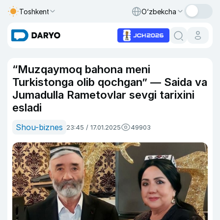
Toshkent
O‘zbekcha
“Muzqaymoq bahona meni
Turkistonga olib qochgan” — Saida va
Jumadulla Rametovlar sevgi tarixini
esladi
Shou-biznes
23:45 / 17.01.2025
49903