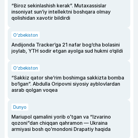
“Biroz sekinlashish kerak”. Mutaxassislar
insoniyat sun’iy intellektni boshqara olmay
qolishidan xavotir bildirdi
O‘zbekiston
Andijonda Tracker’ga 21 nafar bog‘cha bolasini
joylab, YTH sodir etgan ayolga sud hukmi o‘qildi
O‘zbekiston
“Sakkiz qator she’rim boshimga sakkizta bomba
bo‘lgan”. Abdulla Oripovni siyosiy ayblovlardan
asrab qolgan voqea
Dunyo
Mariupol qamalini yorib oʻtgan va “Izvarino
qozoni”dan chiqqan qahramon — Ukraina
armiyasi bosh qoʻmondoni Drapatiy haqida