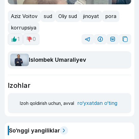
Aziz Voitov
sud
Oliy sud
jinoyat
pora
korrupsiya
1
0
Islombek Umaraliyev
Izohlar
ro‘yxatdan o‘ting
Izoh qoldirish uchun, avval
So‘nggi yangiliklar