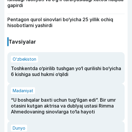
gapirdi
Pentagon qurol sinovlari bo‘yicha 25 yillik ochiq
hisobotlarni yashirdi
Tavsiyalar
O‘zbekiston
Toshkentda o‘pirilib tushgan yo‘l qurilishi bo‘yicha
6 kishiga sud hukmi o‘qildi
Madaniyat
“U boshqalar baxti uchun tug‘ilgan edi”. Bir umr
otasini kutgan aktrisa va dublyaj ustasi Rimma
Ahmedovaning sinovlarga to‘la hayoti
Dunyo