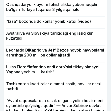
Qashqadaryolik ayolni fohishalikka yubormoqchi
bo‘lgan Turkiya fuqarosi 3 yilga qamaldi
“Izza” bozorida do‘konlar yonib ketdi (video)
Avstraliya va Slovakiya tarixidagi eng issiq kun
kuzatildi
Leonardo DiKaprio va Jeff Bezos noyob hayvonlarni
asrashga 200 million dollar ajratdi
Luish Figo: “Infantino endi obroʻsini tiklay olmaydi.
Yagona yechim — ketish”
Toshkentda kvartiralar qimmatlashib, hovlilar narxi
tushdi
“Avval raqqosalardan rashk qilgan ayolim hozir meni
uylantirib qo‘yishga qodir” — Anvar Sobirov davlat
ishidagi faoliyati va o‘g‘il tarbiyasidagi xatosi haqida